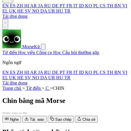
EN
ES
ZH
HI
AR
JA
RU
DE
PT
FR
IT
ID
KO
PL
CS
TH
BN
VI
EL
UK
HE
SV
NO
DA
UR
HU
TR
Tải ứng dụng
MorseKit
Từ điển
Học viện
Công cụ
Học
Câu hỏi thường gặp
Ngôn ngữ
EN
ES
ZH
HI
AR
JA
RU
DE
PT
FR
IT
ID
KO
PL
CS
TH
BN
VI
EL
UK
HE
SV
NO
DA
UR
HU
TR
Tải ứng dụng
Trang chủ
>
Từ điển
>
C
>
CHIN
Chin
bằng mã Morse
−
·
−
·
·
·
·
·
·
·
−
·
Nghe
Tải .wav
Sao chép
Chia sẻ