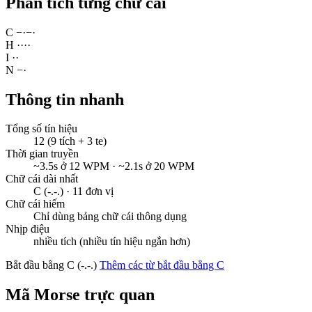
Phân tích từng chữ cái
C
−
·
−
·
H
·
·
·
·
I
·
·
N
−
·
Thông tin nhanh
Tổng số tín hiệu
12 (9 tích + 3 te)
Thời gian truyền
~3.5s ở 12 WPM · ~2.1s ở 20 WPM
Chữ cái dài nhất
C (-.-.) · 11 đơn vị
Chữ cái hiếm
Chỉ dùng bảng chữ cái thông dụng
Nhịp điệu
nhiều tích (nhiều tín hiệu ngắn hơn)
Bắt đầu bằng C (-.-.)
Thêm các từ bắt đầu bằng C
Mã Morse trực quan