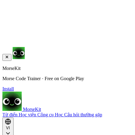
MorseKit
Morse Code Trainer · Free on Google Play
Install
MorseKit
Từ điển
Học viện
Công cụ
Học
Câu hỏi thường gặp
VI