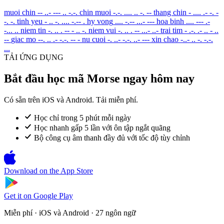
muoi chin
-- ..- --- .. -.-.
chin muoi
-.-. .... .. -. --
thang chin
- .... .- -. -
-. -.
tinh yeu
- .. -. .... -.-- .
hy vong
.... -.-- ...- ---
hoa binh
.... --- .-
-... ..
niem tin
-. .. . -- - .. -.
niem vui
-. .. . -- ...- ..-
trai tim
- .-. .- .. - ..
--
giac mo
--. .. .- -.-. -- -
nu cuoi
-. ..- -.-. ..- ---
xin chao
-..- .. -. -.-.
...
TẢI ỨNG DỤNG
Bắt đầu học mã Morse ngay hôm nay
Có sẵn trên iOS và Android. Tải miễn phí.
Học chỉ trong 5 phút mỗi ngày
Học nhanh gấp 5 lần với ôn tập ngắt quãng
Bộ công cụ âm thanh đầy đủ với tốc độ tùy chỉnh
Download on the
App Store
Get it on
Google Play
Miễn phí · iOS và Android · 27 ngôn ngữ