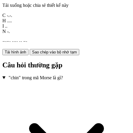
Tải xuống hoặc chia sẻ thiết kế này
C
-.-.
H
....
I
..
N
-.
−
·
−
·
·
·
·
·
·
·
−
·
Tải hình ảnh
Sao chép vào bộ nhớ tạm
Câu hỏi thường gặp
"chin" trong mã Morse là gì?