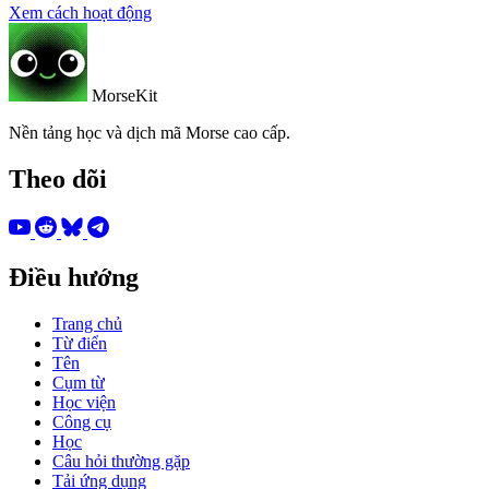
Xem cách hoạt động
MorseKit
Nền tảng học và dịch mã Morse cao cấp.
Theo dõi
Điều hướng
Trang chủ
Từ điển
Tên
Cụm từ
Học viện
Công cụ
Học
Câu hỏi thường gặp
Tải ứng dụng