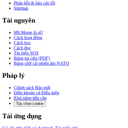
Phản hồi & báo cáo lỗi
Sitemap
Tài nguyên
Mã Morse là gì?
Cách hoạt động
Cách học
Cách đọc
Tín hiệu SOS
Bảng tra cứu (PDF)
Bảng chữ cái phiên âm NATO
Pháp lý
Chính sách Bảo mật
Điều khoản và Điều kiện
Khả năng tiếp cận
Tùy chọn cookie
Tải ứng dụng