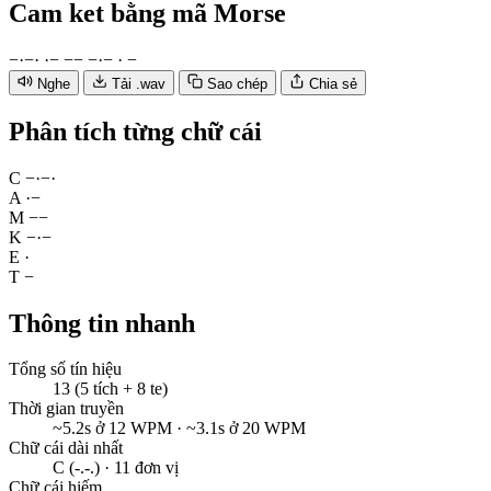
Cam ket
bằng mã Morse
−
·
−
·
·
−
−
−
−
·
−
·
−
Nghe
Tải .wav
Sao chép
Chia sẻ
Phân tích từng chữ cái
C
−
·
−
·
A
·
−
M
−
−
K
−
·
−
E
·
T
−
Thông tin nhanh
Tổng số tín hiệu
13 (5 tích + 8 te)
Thời gian truyền
~5.2s ở 12 WPM · ~3.1s ở 20 WPM
Chữ cái dài nhất
C (-.-.) · 11 đơn vị
Chữ cái hiếm