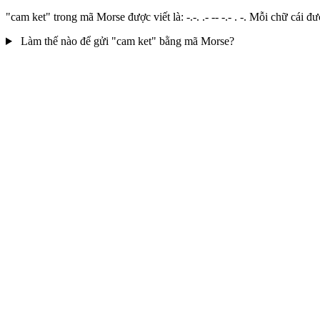
"cam ket" trong mã Morse được viết là: -.-. .- -- -.- . -. Mỗi chữ cá
Làm thế nào để gửi "cam ket" bằng mã Morse?