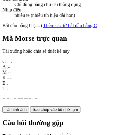
Chỉ dùng bảng chữ cái thông dụng
Nhịp điệu
nhiều te (nhiều tín hiệu dài hơn)
Bắt đầu bằng C (-.-.)
Thêm các từ bắt đầu bằng C
Mã Morse trực quan
Tải xuống hoặc chia sẻ thiết kế này
C
-.-.
A
.-
M
--
K
-.-
E
.
T
-
−
·
−
·
·
−
−
−
−
·
−
·
−
Tải hình ảnh
Sao chép vào bộ nhớ tạm
Câu hỏi thường gặp