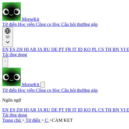
MorseKit
Từ điển
Học viện
Công cụ
Học
Câu hỏi thường gặp
VI
EN
ES
ZH
HI
AR
JA
RU
DE
PT
FR
IT
ID
KO
PL
CS
TH
BN
VI
Tải ứng dụng
MorseKit
Từ điển
Học viện
Công cụ
Học
Câu hỏi thường gặp
Ngôn ngữ
EN
ES
ZH
HI
AR
JA
RU
DE
PT
FR
IT
ID
KO
PL
CS
TH
BN
VI
Tải ứng dụng
Trang chủ
>
Từ điển
>
C
>
CAM KET