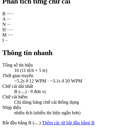
Phân tích từng chữ cái
B
−
·
·
·
A
·
−
N
−
·
H
·
·
·
·
M
−
−
I
·
·
Thông tin nhanh
Tổng số tín hiệu
16 (11 tích + 5 te)
Thời gian truyền
~5.2s ở 12 WPM · ~3.1s ở 20 WPM
Chữ cái dài nhất
B (-...) · 9 đơn vị
Chữ cái hiếm
Chỉ dùng bảng chữ cái thông dụng
Nhịp điệu
nhiều tích (nhiều tín hiệu ngắn hơn)
Bắt đầu bằng B (-...)
Thêm các từ bắt đầu bằng B