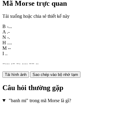
Mã Morse trực quan
Tải xuống hoặc chia sẻ thiết kế này
B
-...
A
.-
N
-.
H
....
M
--
I
..
−
·
·
·
·
−
−
·
·
·
·
·
−
−
·
·
Tải hình ảnh
Sao chép vào bộ nhớ tạm
Câu hỏi thường gặp
"banh mi" trong mã Morse là gì?