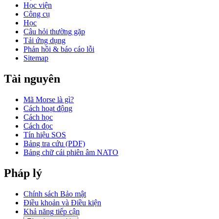
Học viện
Công cụ
Học
Câu hỏi thường gặp
Tải ứng dụng
Phản hồi & báo cáo lỗi
Sitemap
Tài nguyên
Mã Morse là gì?
Cách hoạt động
Cách học
Cách đọc
Tín hiệu SOS
Bảng tra cứu (PDF)
Bảng chữ cái phiên âm NATO
Pháp lý
Chính sách Bảo mật
Điều khoản và Điều kiện
Khả năng tiếp cận