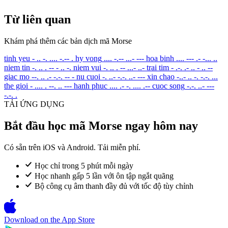
Từ liên quan
Khám phá thêm các bản dịch mã Morse
tinh yeu
- .. -. .... -.-- .
hy vong
.... -.-- ...- ---
hoa binh
.... --- .- -... ..
niem tin
-. .. . -- - .. -.
niem vui
-. .. . -- ...- ..-
trai tim
- .-. .- .. - .. --
giac mo
--. .. .- -.-. -- -
nu cuoi
-. ..- -.-. ..- ---
xin chao
-..- .. -. -.-. ...
the gioi
- .... . --. .. ---
hanh phuc
.... .- -. .... .--
cuoc song
-.-. ..- ---
-.-. .
TẢI ỨNG DỤNG
Bắt đầu học mã Morse ngay hôm nay
Có sẵn trên iOS và Android. Tải miễn phí.
Học chỉ trong 5 phút mỗi ngày
Học nhanh gấp 5 lần với ôn tập ngắt quãng
Bộ công cụ âm thanh đầy đủ với tốc độ tùy chỉnh
Download on the
App Store