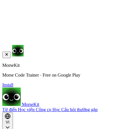
MorseKit
Morse Code Trainer · Free on Google Play
Install
MorseKit
Từ điển
Học viện
Công cụ
Học
Câu hỏi thường gặp
VI