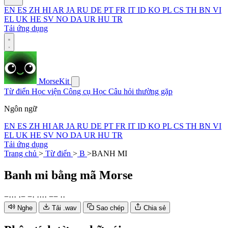
EN
ES
ZH
HI
AR
JA
RU
DE
PT
FR
IT
ID
KO
PL
CS
TH
BN
VI
EL
UK
HE
SV
NO
DA
UR
HU
TR
Tải ứng dụng
MorseKit
Từ điển
Học viện
Công cụ
Học
Câu hỏi thường gặp
Ngôn ngữ
EN
ES
ZH
HI
AR
JA
RU
DE
PT
FR
IT
ID
KO
PL
CS
TH
BN
VI
EL
UK
HE
SV
NO
DA
UR
HU
TR
Tải ứng dụng
Trang chủ
>
Từ điển
>
B
>
BANH MI
Banh mi
bằng mã Morse
−
·
·
·
·
−
−
·
·
·
·
·
−
−
·
·
Nghe
Tải .wav
Sao chép
Chia sẻ