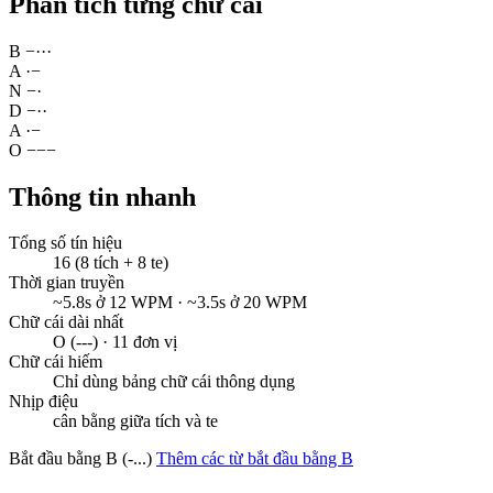
Phân tích từng chữ cái
B
−
·
·
·
A
·
−
N
−
·
D
−
·
·
A
·
−
O
−
−
−
Thông tin nhanh
Tổng số tín hiệu
16 (8 tích + 8 te)
Thời gian truyền
~5.8s ở 12 WPM · ~3.5s ở 20 WPM
Chữ cái dài nhất
O (---) · 11 đơn vị
Chữ cái hiếm
Chỉ dùng bảng chữ cái thông dụng
Nhịp điệu
cân bằng giữa tích và te
Bắt đầu bằng B (-...)
Thêm các từ bắt đầu bằng B