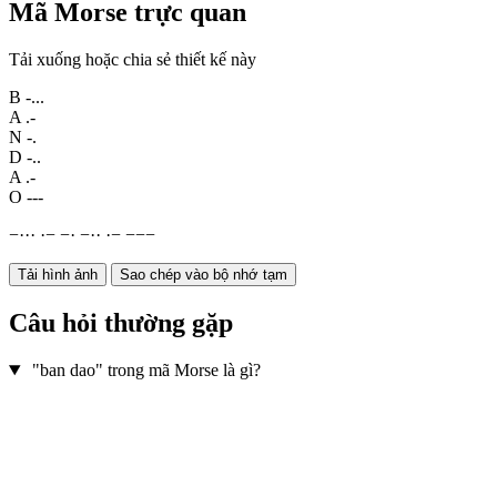
Mã Morse trực quan
Tải xuống hoặc chia sẻ thiết kế này
B
-...
A
.-
N
-.
D
-..
A
.-
O
---
−
·
·
·
·
−
−
·
−
·
·
·
−
−
−
−
Tải hình ảnh
Sao chép vào bộ nhớ tạm
Câu hỏi thường gặp
"ban dao" trong mã Morse là gì?