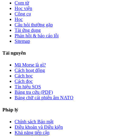
Cụm từ
Học viện
Công cụ
Học
Câu hỏi thường gặp
Tải ứng dụng
Phản hồi & báo cáo lỗi
Sitemap
Tài nguyên
Mã Morse là gì?
Cách hoạt động
Cách học
Cách đọc
Tín hiệu SOS
Bảng tra cứu (PDF)
Bảng chữ cái phiên âm NATO
Pháp lý
Chính sách Bảo mật
Điều khoản và Điều kiện
Khả năng tiếp cận