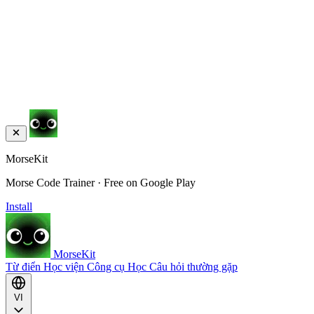
MorseKit
Morse Code Trainer · Free on Google Play
Install
MorseKit
Từ điển
Học viện
Công cụ
Học
Câu hỏi thường gặp
VI