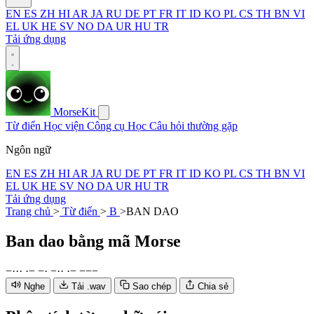
EN
ES
ZH
HI
AR
JA
RU
DE
PT
FR
IT
ID
KO
PL
CS
TH
BN
VI
EL
UK
HE
SV
NO
DA
UR
HU
TR
Tải ứng dụng
MorseKit
Từ điển
Học viện
Công cụ
Học
Câu hỏi thường gặp
Ngôn ngữ
EN
ES
ZH
HI
AR
JA
RU
DE
PT
FR
IT
ID
KO
PL
CS
TH
BN
VI
EL
UK
HE
SV
NO
DA
UR
HU
TR
Tải ứng dụng
Trang chủ
>
Từ điển
>
B
>
BAN DAO
Ban dao
bằng mã Morse
−
·
·
·
·
−
−
·
−
·
·
·
−
−
−
−
Nghe
Tải .wav
Sao chép
Chia sẻ