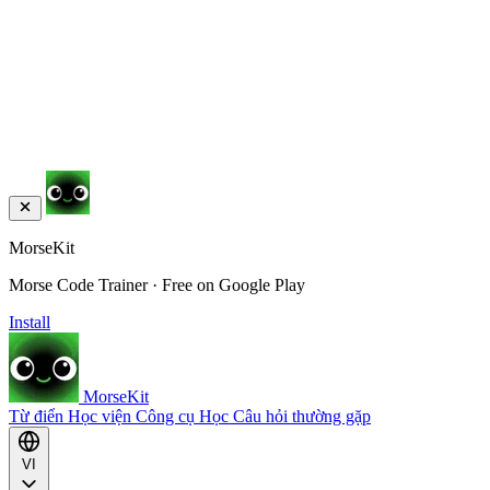
MorseKit
Morse Code Trainer · Free on Google Play
Install
MorseKit
Từ điển
Học viện
Công cụ
Học
Câu hỏi thường gặp
VI