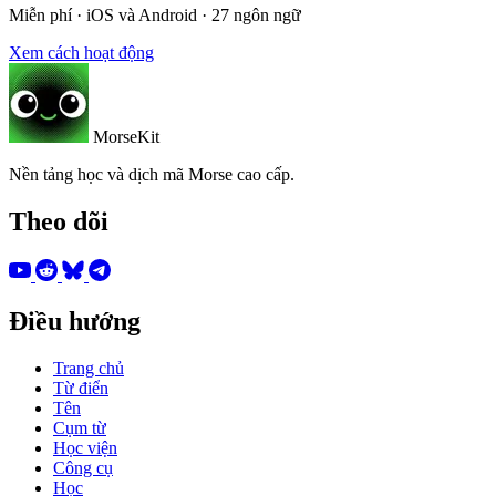
Miễn phí · iOS và Android · 27 ngôn ngữ
Xem cách hoạt động
MorseKit
Nền tảng học và dịch mã Morse cao cấp.
Theo dõi
Điều hướng
Trang chủ
Từ điển
Tên
Cụm từ
Học viện
Công cụ
Học