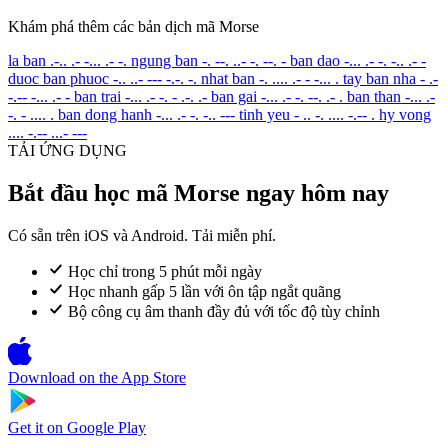
Khám phá thêm các bản dịch mã Morse
la ban
.-.. .- -... .- -.
ngung ban
-. --. ..- -. --. -
ban dao
-... .- -. -.. .- -
duoc ban phuoc
-.. ..- --- -.-. -.
nhat ban
-. .... .- - -... .
tay ban nha
- .-
-.-- -... .- -
ban trai
-... .- -. - .-. .-
ban gai
-... .- -. --. .- .
ban than
-... .-
-. - .... .
ban dong hanh
-... .- -. -.. ---
tinh yeu
- .. -. .... -.-- .
hy vong
.... -.-- ...- ---
TẢI ỨNG DỤNG
Bắt đầu học mã Morse ngay hôm nay
Có sẵn trên iOS và Android. Tải miễn phí.
Học chỉ trong 5 phút mỗi ngày
Học nhanh gấp 5 lần với ôn tập ngắt quãng
Bộ công cụ âm thanh đầy đủ với tốc độ tùy chỉnh
Download on the
App Store
Get it on
Google Play