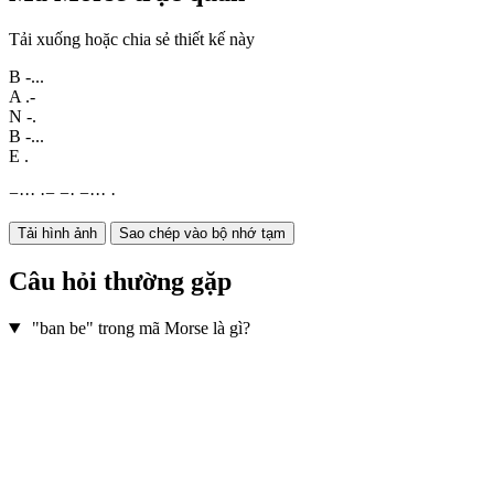
Tải xuống hoặc chia sẻ thiết kế này
B
-...
A
.-
N
-.
B
-...
E
.
−
·
·
·
·
−
−
·
−
·
·
·
·
Tải hình ảnh
Sao chép vào bộ nhớ tạm
Câu hỏi thường gặp
"ban be" trong mã Morse là gì?