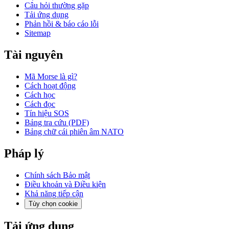
Câu hỏi thường gặp
Tải ứng dụng
Phản hồi & báo cáo lỗi
Sitemap
Tài nguyên
Mã Morse là gì?
Cách hoạt động
Cách học
Cách đọc
Tín hiệu SOS
Bảng tra cứu (PDF)
Bảng chữ cái phiên âm NATO
Pháp lý
Chính sách Bảo mật
Điều khoản và Điều kiện
Khả năng tiếp cận
Tùy chọn cookie
Tải ứng dụng