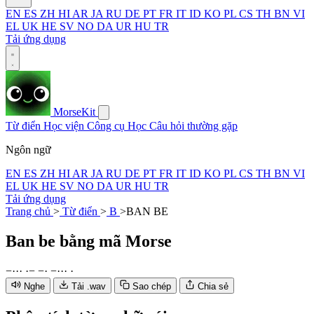
EN
ES
ZH
HI
AR
JA
RU
DE
PT
FR
IT
ID
KO
PL
CS
TH
BN
VI
EL
UK
HE
SV
NO
DA
UR
HU
TR
Tải ứng dụng
MorseKit
Từ điển
Học viện
Công cụ
Học
Câu hỏi thường gặp
Ngôn ngữ
EN
ES
ZH
HI
AR
JA
RU
DE
PT
FR
IT
ID
KO
PL
CS
TH
BN
VI
EL
UK
HE
SV
NO
DA
UR
HU
TR
Tải ứng dụng
Trang chủ
>
Từ điển
>
B
>
BAN BE
Ban be
bằng mã Morse
−
·
·
·
·
−
−
·
−
·
·
·
·
Nghe
Tải .wav
Sao chép
Chia sẻ