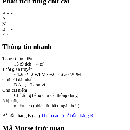
Phân tích từng chữ cái
B
−
·
·
·
A
·
−
N
−
·
B
−
·
·
·
E
·
Thông tin nhanh
Tổng số tín hiệu
13 (9 tích + 4 te)
Thời gian truyền
~4.2s ở 12 WPM · ~2.5s ở 20 WPM
Chữ cái dài nhất
B (-...) · 9 đơn vị
Chữ cái hiếm
Chỉ dùng bảng chữ cái thông dụng
Nhịp điệu
nhiều tích (nhiều tín hiệu ngắn hơn)
Bắt đầu bằng B (-...)
Thêm các từ bắt đầu bằng B
Mã Morse trực quan