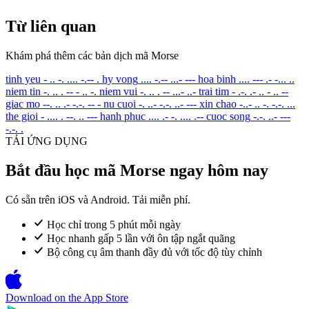
Từ liên quan
Khám phá thêm các bản dịch mã Morse
tinh yeu
- .. -. .... -.-- .
hy vong
.... -.-- ...- ---
hoa binh
.... --- .- -... ..
niem tin
-. .. . -- - .. -.
niem vui
-. .. . -- ...- ..-
trai tim
- .-. .- .. - .. --
giac mo
--. .. .- -.-. -- -
nu cuoi
-. ..- -.-. ..- ---
xin chao
-..- .. -. -.-. ...
the gioi
- .... . --. .. ---
hanh phuc
.... .- -. .... .--
cuoc song
-.-. ..- ---
-.-. .
TẢI ỨNG DỤNG
Bắt đầu học mã Morse ngay hôm nay
Có sẵn trên iOS và Android. Tải miễn phí.
Học chỉ trong 5 phút mỗi ngày
Học nhanh gấp 5 lần với ôn tập ngắt quãng
Bộ công cụ âm thanh đầy đủ với tốc độ tùy chỉnh
Download on the
App Store