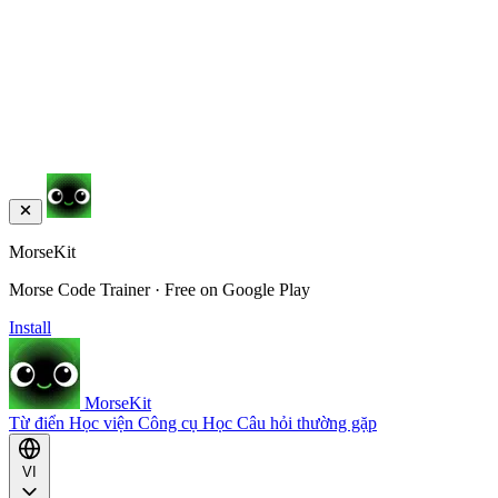
MorseKit
Morse Code Trainer · Free on Google Play
Install
MorseKit
Từ điển
Học viện
Công cụ
Học
Câu hỏi thường gặp
VI