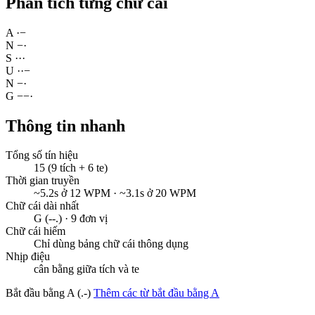
Phân tích từng chữ cái
A
·
−
N
−
·
S
·
·
·
U
·
·
−
N
−
·
G
−
−
·
Thông tin nhanh
Tổng số tín hiệu
15 (9 tích + 6 te)
Thời gian truyền
~5.2s ở 12 WPM · ~3.1s ở 20 WPM
Chữ cái dài nhất
G (--.) · 9 đơn vị
Chữ cái hiếm
Chỉ dùng bảng chữ cái thông dụng
Nhịp điệu
cân bằng giữa tích và te
Bắt đầu bằng A (.-)
Thêm các từ bắt đầu bằng A