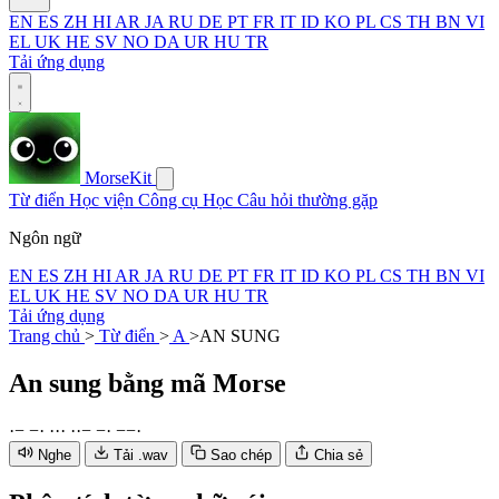
EN
ES
ZH
HI
AR
JA
RU
DE
PT
FR
IT
ID
KO
PL
CS
TH
BN
VI
EL
UK
HE
SV
NO
DA
UR
HU
TR
Tải ứng dụng
MorseKit
Từ điển
Học viện
Công cụ
Học
Câu hỏi thường gặp
Ngôn ngữ
EN
ES
ZH
HI
AR
JA
RU
DE
PT
FR
IT
ID
KO
PL
CS
TH
BN
VI
EL
UK
HE
SV
NO
DA
UR
HU
TR
Tải ứng dụng
Trang chủ
>
Từ điển
>
A
>
AN SUNG
An sung
bằng mã Morse
·
−
−
·
·
·
·
·
·
−
−
·
−
−
·
Nghe
Tải .wav
Sao chép
Chia sẻ