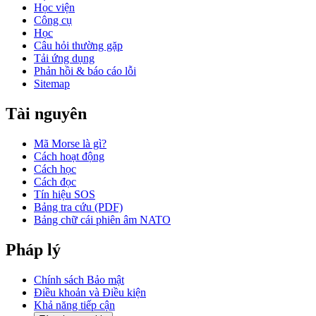
Học viện
Công cụ
Học
Câu hỏi thường gặp
Tải ứng dụng
Phản hồi & báo cáo lỗi
Sitemap
Tài nguyên
Mã Morse là gì?
Cách hoạt động
Cách học
Cách đọc
Tín hiệu SOS
Bảng tra cứu (PDF)
Bảng chữ cái phiên âm NATO
Pháp lý
Chính sách Bảo mật
Điều khoản và Điều kiện
Khả năng tiếp cận