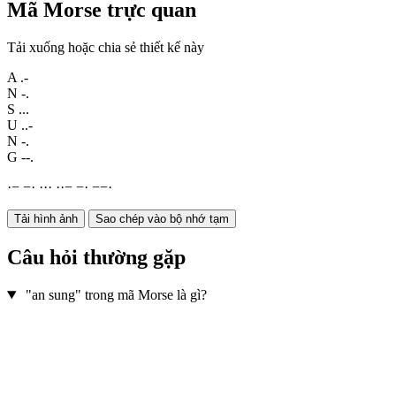
Mã Morse trực quan
Tải xuống hoặc chia sẻ thiết kế này
A
.-
N
-.
S
...
U
..-
N
-.
G
--.
·
−
−
·
·
·
·
·
·
−
−
·
−
−
·
Tải hình ảnh
Sao chép vào bộ nhớ tạm
Câu hỏi thường gặp
"an sung" trong mã Morse là gì?