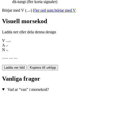
dit-tungt (fler korta signaler)
Börjar med V (...-)
Fler ord som börjar med V
Visuell morsekod
Ladda ner eller dela denna design
V
...-
A
.-
N
-.
·
·
·
−
·
−
−
·
Ladda ner bild
Kopiera till urklipp
Vanliga fragor
Vad ar "van" i morsekod?