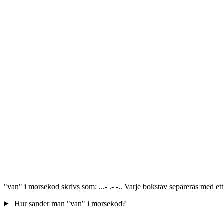
"van" i morsekod skrivs som: ...- .- -.. Varje bokstav separeras med e
Hur sander man "van" i morsekod?