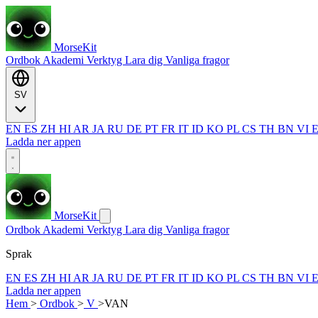
MorseKit
Ordbok
Akademi
Verktyg
Lara dig
Vanliga fragor
SV
EN
ES
ZH
HI
AR
JA
RU
DE
PT
FR
IT
ID
KO
PL
CS
TH
BN
VI
Ladda ner appen
MorseKit
Ordbok
Akademi
Verktyg
Lara dig
Vanliga fragor
Sprak
EN
ES
ZH
HI
AR
JA
RU
DE
PT
FR
IT
ID
KO
PL
CS
TH
BN
VI
Ladda ner appen
Hem
>
Ordbok
>
V
>
VAN