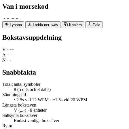
Van
i morsekod
·
·
·
−
·
−
−
·
Lyssna
Ladda ner .wav
Kopiera
Dela
Bokstavsuppdelning
V
·
·
·
−
A
·
−
N
−
·
Snabbfakta
Totalt antal symboler
8 (5 dits och 3 dahs)
Sändningstid
~2.5s vid 12 WPM · ~1.5s vid 20 WPM
Längsta bokstaven
V (...-) · 9 enheter
Sällsynta bokstäver
Endast vanliga bokstäver
Rytm