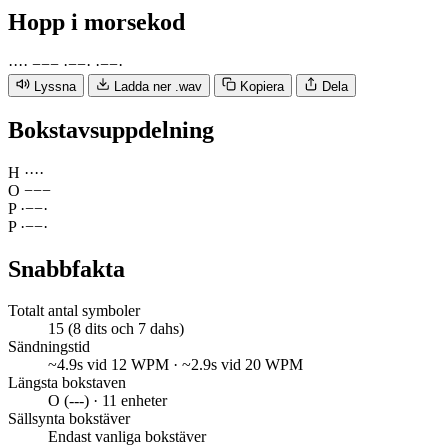
Hopp
i morsekod
·
·
·
·
−
−
−
·
−
−
·
·
−
−
·
Lyssna
Ladda ner .wav
Kopiera
Dela
Bokstavsuppdelning
H
·
·
·
·
O
−
−
−
P
·
−
−
·
P
·
−
−
·
Snabbfakta
Totalt antal symboler
15 (8 dits och 7 dahs)
Sändningstid
~4.9s vid 12 WPM · ~2.9s vid 20 WPM
Längsta bokstaven
O (---) · 11 enheter
Sällsynta bokstäver
Endast vanliga bokstäver