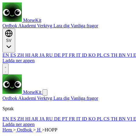
MorseKit
Ordbok
Akademi
Verktyg
Lara dig
Vanliga fragor
SV
EN
ES
ZH
HI
AR
JA
RU
DE
PT
FR
IT
ID
KO
PL
CS
TH
BN
VI
Ladda ner appen
MorseKit
Ordbok
Akademi
Verktyg
Lara dig
Vanliga fragor
Sprak
EN
ES
ZH
HI
AR
JA
RU
DE
PT
FR
IT
ID
KO
PL
CS
TH
BN
VI
Ladda ner appen
Hem
>
Ordbok
>
H
>
HOPP