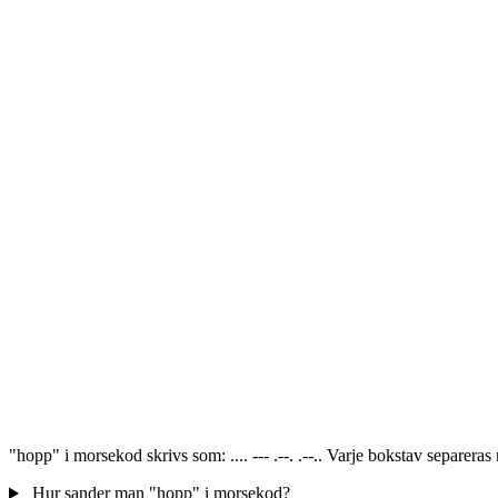
"hopp" i morsekod skrivs som: .... --- .--. .--.. Varje bokstav separe
Hur sander man "hopp" i morsekod?