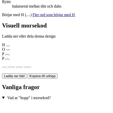
Rytm
balanserat mellan dits och dahs
Börjar med H (....)
Fler ord som börjar med H
Visuell morsekod
Ladda ner eller dela denna design
H
....
O
---
P
.--.
P
.--.
·
·
·
·
−
−
−
·
−
−
·
·
−
−
·
Ladda ner bild
Kopiera till urklipp
Vanliga fragor
Vad ar "hopp" i morsekod?