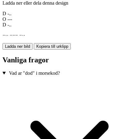
Ladda ner eller dela denna design
D
-..
O
---
D
-..
−
·
·
−
−
−
−
·
·
Ladda ner bild
Kopiera till urklipp
Vanliga fragor
Vad ar "dod" i morsekod?