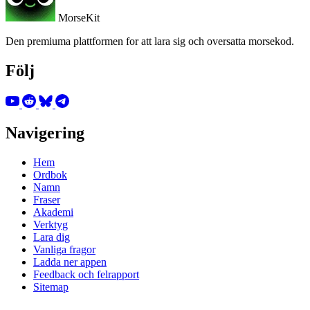
MorseKit
Den premiuma plattformen for att lara sig och oversatta morsekod.
Följ
Navigering
Hem
Ordbok
Namn
Fraser
Akademi
Verktyg
Lara dig
Vanliga fragor
Ladda ner appen
Feedback och felrapport
Sitemap