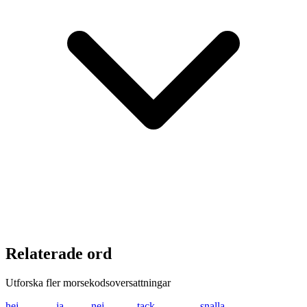
Relaterade ord
Utforska fler morsekodsoversattningar
hej
.... . .---
ja
.--- .-
nej
-. . .---
tack
- .- -.-. -.-
snalla
... -. .- .-.. .-..