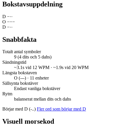
Bokstavsuppdelning
D
−
·
·
O
−
−
−
D
−
·
·
Snabbfakta
Totalt antal symboler
9 (4 dits och 5 dahs)
Sändningstid
~3.1s vid 12 WPM · ~1.9s vid 20 WPM
Längsta bokstaven
O (---) · 11 enheter
Sällsynta bokstäver
Endast vanliga bokstäver
Rytm
balanserat mellan dits och dahs
Börjar med D (-..)
Fler ord som börjar med D
Visuell morsekod