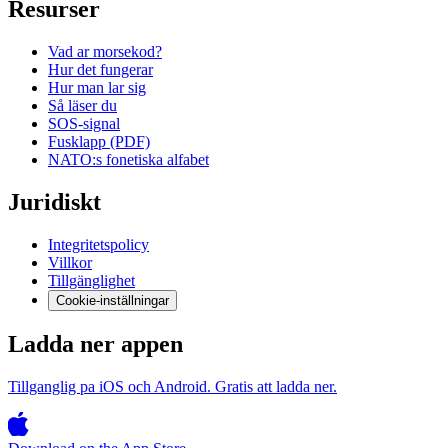
Resurser
Vad ar morsekod?
Hur det fungerar
Hur man lar sig
Så läser du
SOS-signal
Fusklapp (PDF)
NATO:s fonetiska alfabet
Juridiskt
Integritetspolicy
Villkor
Tillgänglighet
Cookie-inställningar
Ladda ner appen
Tillganglig pa iOS och Android. Gratis att ladda ner.