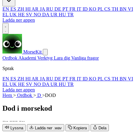
EN
ES
ZH
HI
AR
JA
RU
DE
PT
FR
IT
ID
KO
PL
CS
TH
BN
VI
EL
UK
HE
SV
NO
DA
UR
HU
TR
Ladda ner appen
MorseKit
Ordbok
Akademi
Verktyg
Lara dig
Vanliga fragor
Sprak
EN
ES
ZH
HI
AR
JA
RU
DE
PT
FR
IT
ID
KO
PL
CS
TH
BN
VI
EL
UK
HE
SV
NO
DA
UR
HU
TR
Ladda ner appen
Hem
>
Ordbok
>
D
>
DOD
Dod
i morsekod
−
·
·
−
−
−
−
·
·
Lyssna
Ladda ner .wav
Kopiera
Dela