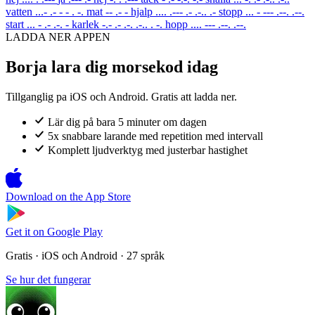
vatten
...- .- - - . -.
mat
-- .- -
hjalp
.... .--- .- .-.. .-
stopp
... - --- .--. .--.
start
... - .- .-. -
karlek
-.- .- .-. .-.. . -.
hopp
.... --- .--. .--.
LADDA NER APPEN
Borja lara dig morsekod idag
Tillganglig pa iOS och Android. Gratis att ladda ner.
Lär dig på bara 5 minuter om dagen
5x snabbare larande med repetition med intervall
Komplett ljudverktyg med justerbar hastighet
Download on the
App Store
Get it on
Google Play
Gratis · iOS och Android · 27 språk
Se hur det fungerar