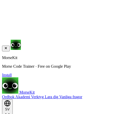
MorseKit
Morse Code Trainer · Free on Google Play
Install
MorseKit
Ordbok
Akademi
Verktyg
Lara dig
Vanliga fragor
SV