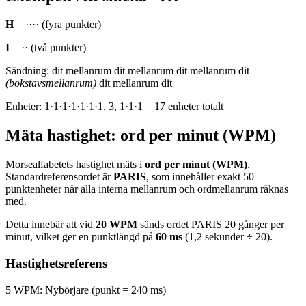
H
=
····
(fyra punkter)
I
=
··
(två punkter)
Sändning:
dit
mellanrum
dit
mellanrum
dit
mellanrum
dit
(bokstavsmellanrum)
dit
mellanrum
dit
Enheter: 1·1·1·1·1·1·1, 3, 1·1·1 = 17 enheter totalt
Mäta hastighet: ord per minut (WPM)
Morsealfabetets hastighet mäts i
ord per minut (WPM)
.
Standardreferensordet är
PARIS
, som innehåller exakt 50
punktenheter när alla interna mellanrum och ordmellanrum räknas
med.
Detta innebär att vid
20 WPM
sänds ordet PARIS 20 gånger per
minut, vilket ger en punktlängd på
60 ms
(1,2 sekunder ÷ 20).
Hastighetsreferens
5 WPM
: Nybörjare (punkt = 240 ms)