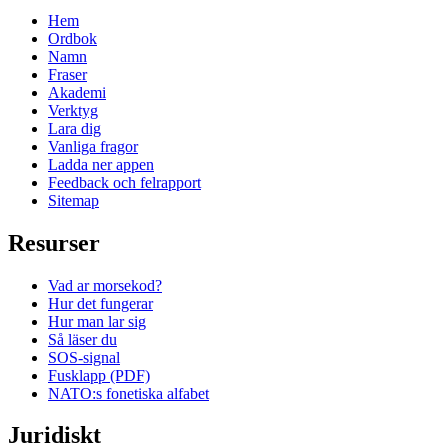
Hem
Ordbok
Namn
Fraser
Akademi
Verktyg
Lara dig
Vanliga fragor
Ladda ner appen
Feedback och felrapport
Sitemap
Resurser
Vad ar morsekod?
Hur det fungerar
Hur man lar sig
Så läser du
SOS-signal
Fusklapp (PDF)
NATO:s fonetiska alfabet
Juridiskt