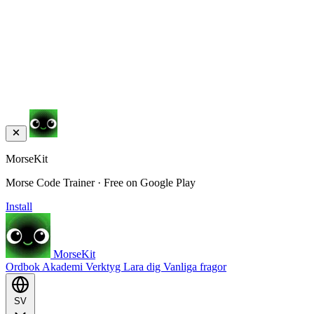
MorseKit
Morse Code Trainer · Free on Google Play
Install
MorseKit
Ordbok
Akademi
Verktyg
Lara dig
Vanliga fragor
SV