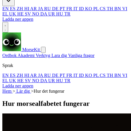
EN
ES
ZH
HI
AR
JA
RU
DE
PT
FR
IT
ID
KO
PL
CS
TH
BN
VI
EL
UK
HE
SV
NO
DA
UR
HU
TR
Ladda ner appen
MorseKit
Ordbok
Akademi
Verktyg
Lara dig
Vanliga fragor
Sprak
EN
ES
ZH
HI
AR
JA
RU
DE
PT
FR
IT
ID
KO
PL
CS
TH
BN
VI
EL
UK
HE
SV
NO
DA
UR
HU
TR
Ladda ner appen
Hem
>
Lär dig
>
Hur det fungerar
Hur morsealfabetet fungerar