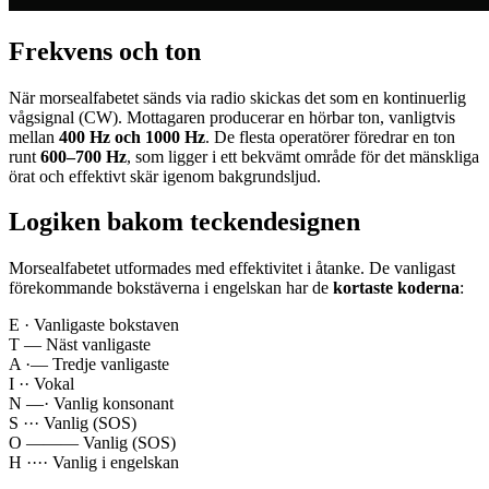
Frekvens och ton
När morsealfabetet sänds via radio skickas det som en kontinuerlig
vågsignal (CW). Mottagaren producerar en hörbar ton, vanligtvis
mellan
400 Hz och 1000 Hz
. De flesta operatörer föredrar en ton
runt
600–700 Hz
, som ligger i ett bekvämt område för det mänskliga
örat och effektivt skär igenom bakgrundsljud.
Logiken bakom teckendesignen
Morsealfabetet utformades med effektivitet i åtanke. De vanligast
förekommande bokstäverna i engelskan har de
kortaste koderna
:
E
·
Vanligaste bokstaven
T
—
Näst vanligaste
A
·—
Tredje vanligaste
I
··
Vokal
N
—·
Vanlig konsonant
S
···
Vanlig (SOS)
O
———
Vanlig (SOS)
H
····
Vanlig i engelskan