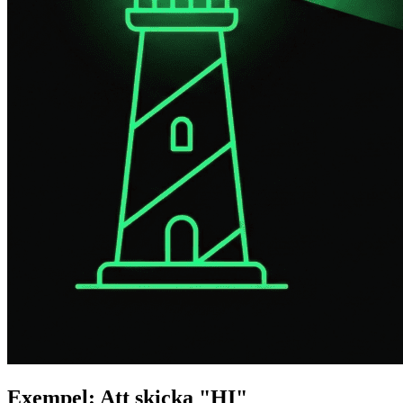
Exempel: Att skicka "HI"