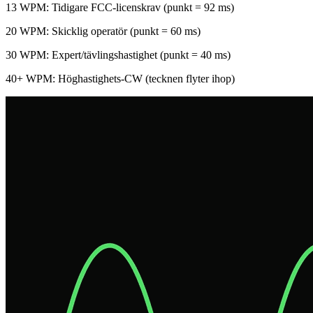
13 WPM
: Tidigare FCC-licenskrav (punkt = 92 ms)
20 WPM
: Skicklig operatör (punkt = 60 ms)
30 WPM
: Expert/tävlingshastighet (punkt = 40 ms)
40+ WPM
: Höghastighets-CW (tecknen flyter ihop)