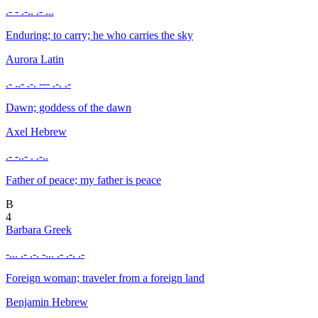
.- - .-.. .- ...
Enduring; to carry; he who carries the sky
Aurora
Latin
.- ..- .-. --- .-. .-
Dawn; goddess of the dawn
Axel
Hebrew
.- -..- . .-..
Father of peace; my father is peace
B
4
Barbara
Greek
-... .- .-. -... .- .-. .-
Foreign woman; traveler from a foreign land
Benjamin
Hebrew