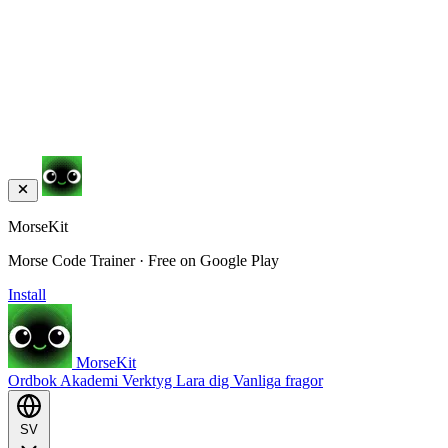
MorseKit
Morse Code Trainer · Free on Google Play
Install
MorseKit
Ordbok
Akademi
Verktyg
Lara dig
Vanliga fragor
SV