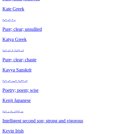
Kate
Greek
-.- .- - .
Pure; clear; unsullied
Katya
Greek
-.- .- - -.-- .-
Pure; clear; chaste
Kavya
Sanskrit
-.- .- ...- -.-- .-
Poetry; poem; wise
Kenji
Japanese
-.- . -. .--- ..
Intelligent second son; strong and vigorous
Kevin
Irish