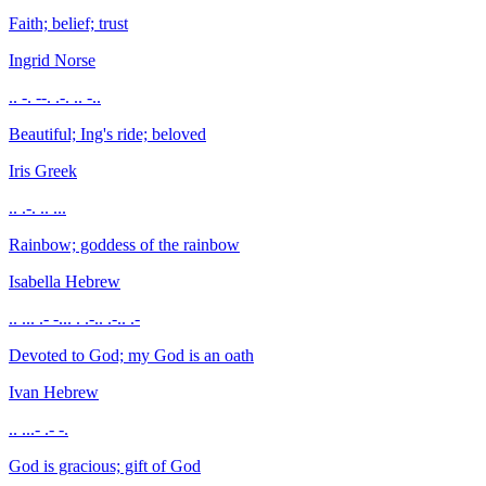
Faith; belief; trust
Ingrid
Norse
.. -. --. .-. .. -..
Beautiful; Ing's ride; beloved
Iris
Greek
.. .-. .. ...
Rainbow; goddess of the rainbow
Isabella
Hebrew
.. ... .- -... . .-.. .-.. .-
Devoted to God; my God is an oath
Ivan
Hebrew
.. ...- .- -.
God is gracious; gift of God