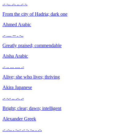
.- -.. .-. .. .- -.
From the city of Hadria; dark one
Ahmed
Arabic
.- .... -- . -..
Greatly praised; commendable
Aisha
Arabic
.- .. ... .... .-
Alive; she who lives; thriving
Akira
Japanese
.- -.- .. .-. .-
Bright; clear; dawn; intelligent
Alexander
Greek
.- .-.. . -..- .- -. -.. . .-.