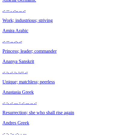
.- -- . .-.. .. .-
Work; industrious; striving
Amira
Arabic
.- -- .. .-. .-
Princess; leader; commander
Ananya
Sanskrit
.- -. .- -. -.-- .-
Unique; matchless; peerless
Anastasia
Greek
.- -. .- ... - .- ... .. .-
Resurrection; she who shall rise again
Andres
Greek
.- -. -.. .-. . ...