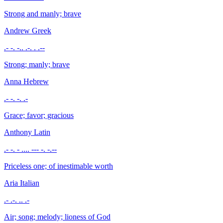
Strong and manly; brave
Andrew
Greek
.- -. -.. .-. . .--
Strong; manly; brave
Anna
Hebrew
.- -. -. .-
Grace; favor; gracious
Anthony
Latin
.- -. - .... --- -. -.--
Priceless one; of inestimable worth
Aria
Italian
.- .-. .. .-
Air; song; melody; lioness of God