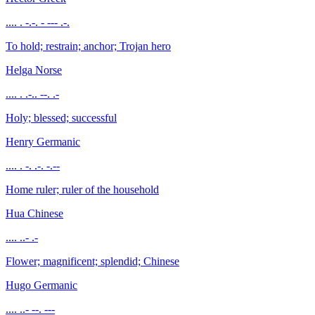
.... . -.-. - --- .-.
To hold; restrain; anchor; Trojan hero
Helga
Norse
.... . .-.. --. .-
Holy; blessed; successful
Henry
Germanic
.... . -. .-. -.--
Home ruler; ruler of the household
Hua
Chinese
.... ..- .-
Flower; magnificent; splendid; Chinese
Hugo
Germanic
.... ..- --. ---