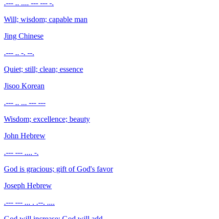
.--- .. .... --- --- -.
Will; wisdom; capable man
Jing
Chinese
.--- .. -. --.
Quiet; still; clean; essence
Jisoo
Korean
.--- .. ... --- ---
Wisdom; excellence; beauty
John
Hebrew
.--- --- .... -.
God is gracious; gift of God's favor
Joseph
Hebrew
.--- --- ... . .--. ....
God will increase; God will add