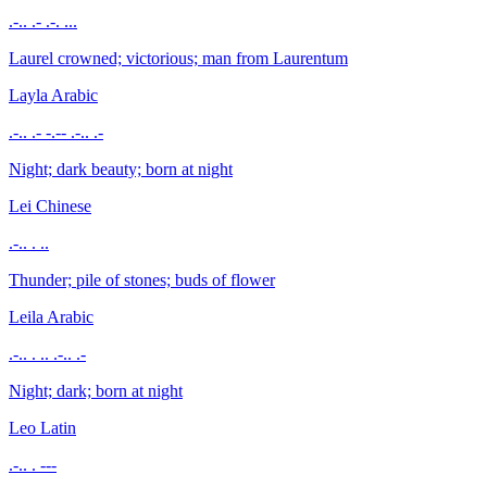
.-.. .- .-. ...
Laurel crowned; victorious; man from Laurentum
Layla
Arabic
.-.. .- -.-- .-.. .-
Night; dark beauty; born at night
Lei
Chinese
.-.. . ..
Thunder; pile of stones; buds of flower
Leila
Arabic
.-.. . .. .-.. .-
Night; dark; born at night
Leo
Latin
.-.. . ---