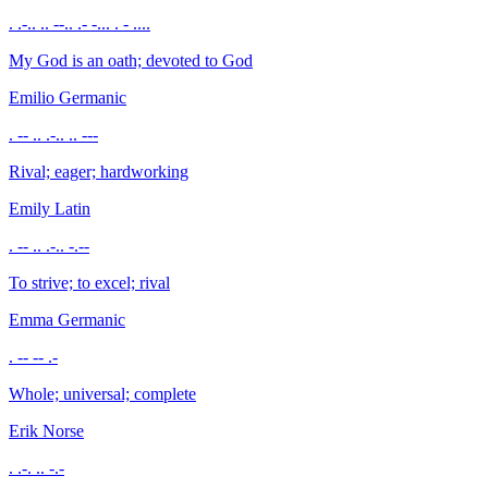
. .-.. .. --.. .- -... . - ....
My God is an oath; devoted to God
Emilio
Germanic
. -- .. .-.. .. ---
Rival; eager; hardworking
Emily
Latin
. -- .. .-.. -.--
To strive; to excel; rival
Emma
Germanic
. -- -- .-
Whole; universal; complete
Erik
Norse
. .-. .. -.-