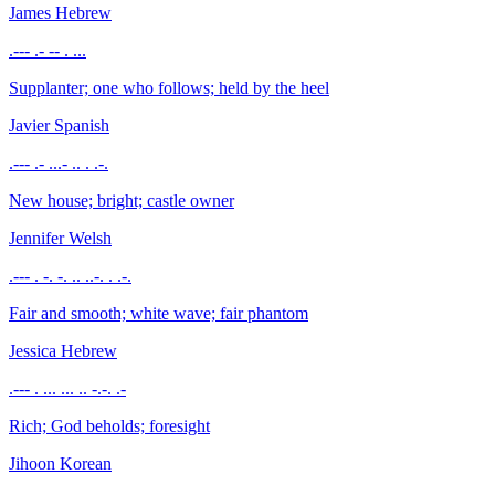
James
Hebrew
.--- .- -- . ...
Supplanter; one who follows; held by the heel
Javier
Spanish
.--- .- ...- .. . .-.
New house; bright; castle owner
Jennifer
Welsh
.--- . -. -. .. ..-. . .-.
Fair and smooth; white wave; fair phantom
Jessica
Hebrew
.--- . ... ... .. -.-. .-
Rich; God beholds; foresight
Jihoon
Korean