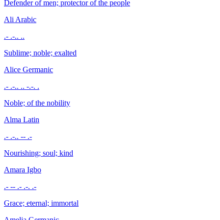
Defender of men; protector of the people
Ali
Arabic
.- .-.. ..
Sublime; noble; exalted
Alice
Germanic
.- .-.. .. -.-. .
Noble; of the nobility
Alma
Latin
.- .-.. -- .-
Nourishing; soul; kind
Amara
Igbo
.- -- .- .-. .-
Grace; eternal; immortal
Amelia
Germanic