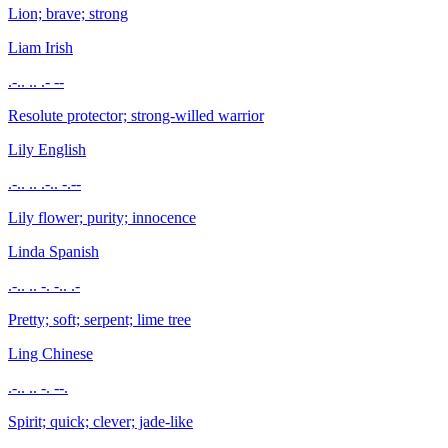
Lion; brave; strong
Liam
Irish
.-.. .. .- --
Resolute protector; strong-willed warrior
Lily
English
.-.. .. .-.. -.--
Lily flower; purity; innocence
Linda
Spanish
.-.. .. -. -.. .-
Pretty; soft; serpent; lime tree
Ling
Chinese
.-.. .. -. --.
Spirit; quick; clever; jade-like