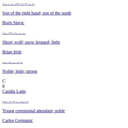
-... . -. .--- .- -- .. -.
Son of the right hand; son of the south
Boris
Slavic
-... --- .-. .. ...
Short; wolf; snow leopard; fight
Brian
Irish
-... .-. .. .- -.
Noble; high; strong
C
8
Camila
Latin
-.-. .- -- .. .-.. .-
Young ceremonial attendant; noble
Carlos
Germanic