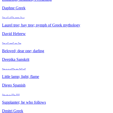
Daphne
Greek
-.. .- .--. .... -. .
Laurel tree; bay tree; nymph of Greek mythology
David
Hebrew
-.. .- ...- .. -..
Beloved; dear one; darling
Deepika
Sanskrit
-.. . . .--. .. -.- .-
Little lamp; light; flame
Diego
Spanish
-.. .. . --. ---
Supplanter; he who follows
Dmitri
Greek