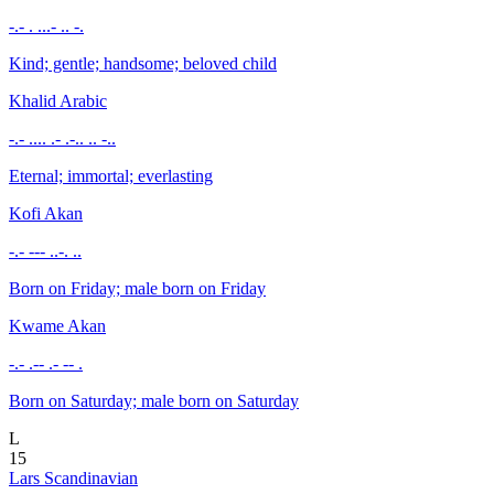
-.- . ...- .. -.
Kind; gentle; handsome; beloved child
Khalid
Arabic
-.- .... .- .-.. .. -..
Eternal; immortal; everlasting
Kofi
Akan
-.- --- ..-. ..
Born on Friday; male born on Friday
Kwame
Akan
-.- .-- .- -- .
Born on Saturday; male born on Saturday
L
15
Lars
Scandinavian