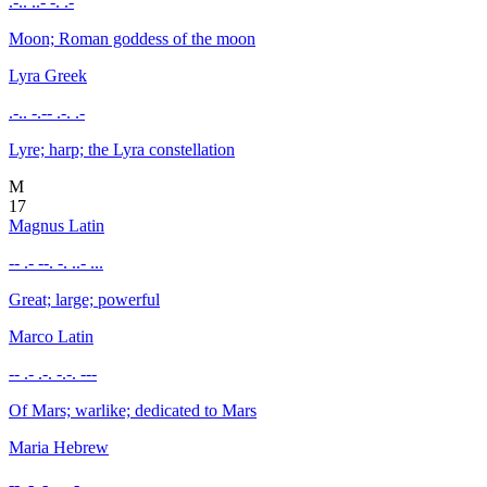
.-.. ..- -. .-
Moon; Roman goddess of the moon
Lyra
Greek
.-.. -.-- .-. .-
Lyre; harp; the Lyra constellation
M
17
Magnus
Latin
-- .- --. -. ..- ...
Great; large; powerful
Marco
Latin
-- .- .-. -.-. ---
Of Mars; warlike; dedicated to Mars
Maria
Hebrew
-- .- .-. .. .-