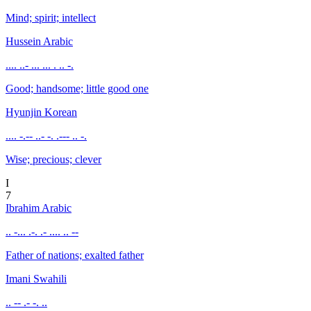
Mind; spirit; intellect
Hussein
Arabic
.... ..- ... ... . .. -.
Good; handsome; little good one
Hyunjin
Korean
.... -.-- ..- -. .--- .. -.
Wise; precious; clever
I
7
Ibrahim
Arabic
.. -... .-. .- .... .. --
Father of nations; exalted father
Imani
Swahili
.. -- .- -. ..