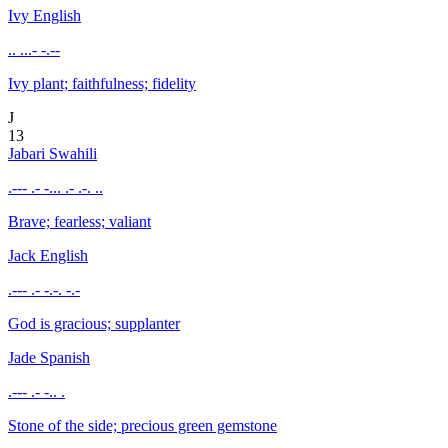
Ivy
English
.. ...- -.--
Ivy plant; faithfulness; fidelity
J
13
Jabari
Swahili
.--- .- -... .- .-. ..
Brave; fearless; valiant
Jack
English
.--- .- -.-. -.-
God is gracious; supplanter
Jade
Spanish
.--- .- -.. .
Stone of the side; precious green gemstone