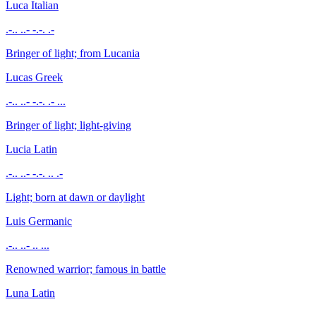
Luca
Italian
.-.. ..- -.-. .-
Bringer of light; from Lucania
Lucas
Greek
.-.. ..- -.-. .- ...
Bringer of light; light-giving
Lucia
Latin
.-.. ..- -.-. .. .-
Light; born at dawn or daylight
Luis
Germanic
.-.. ..- .. ...
Renowned warrior; famous in battle
Luna
Latin