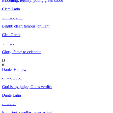
Blooming; fertility; young green shoot
Clara
Latin
-.-. .-.. .- .-. .-
Bright; clear; famous; brilliant
Cleo
Greek
-.-. .-.. . ---
Glory; fame; to celebrate
D
8
Daniel
Hebrew
-.. .- -. .. . .-..
God is my judge; God's verdict
Dante
Latin
-.. .- -. - .
Enduring; steadfast; everlasting