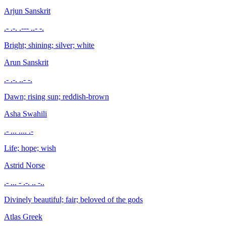
Arjun
Sanskrit
.- .-. .--- ..- -.
Bright; shining; silver; white
Arun
Sanskrit
.- .-. ..- -.
Dawn; rising sun; reddish-brown
Asha
Swahili
.- ... .... .-
Life; hope; wish
Astrid
Norse
.- ... - .-. .. -..
Divinely beautiful; fair; beloved of the gods
Atlas
Greek