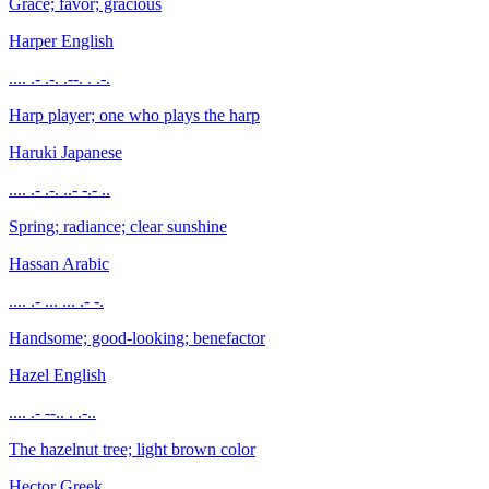
Grace; favor; gracious
Harper
English
.... .- .-. .--. . .-.
Harp player; one who plays the harp
Haruki
Japanese
.... .- .-. ..- -.- ..
Spring; radiance; clear sunshine
Hassan
Arabic
.... .- ... ... .- -.
Handsome; good-looking; benefactor
Hazel
English
.... .- --.. . .-..
The hazelnut tree; light brown color
Hector
Greek