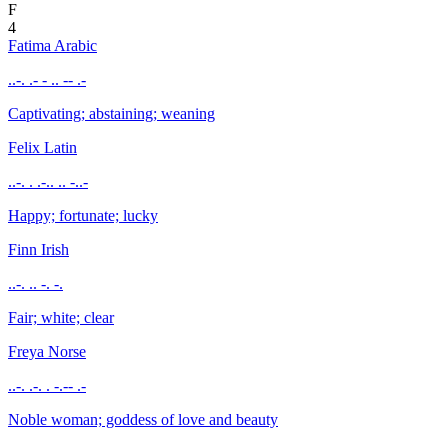
F
4
Fatima
Arabic
..-. .- - .. -- .-
Captivating; abstaining; weaning
Felix
Latin
..-. . .-.. .. -..-
Happy; fortunate; lucky
Finn
Irish
..-. .. -. -.
Fair; white; clear
Freya
Norse
..-. .-. . -.-- .-
Noble woman; goddess of love and beauty