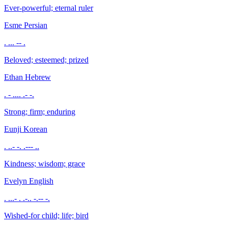
Ever-powerful; eternal ruler
Esme
Persian
. ... -- .
Beloved; esteemed; prized
Ethan
Hebrew
. - .... .- -.
Strong; firm; enduring
Eunji
Korean
. ..- -. .--- ..
Kindness; wisdom; grace
Evelyn
English
. ...- . .-.. -.-- -.
Wished-for child; life; bird