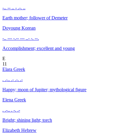
-.. -- .. - .-. ..
Earth mother; follower of Demeter
Doyoung
Korean
-.. --- -.-- --- ..- -. --.
Accomplishment; excellent and young
E
11
Elara
Greek
. .-.. .- .-. .-
Happy; moon of Jupiter; mythological figure
Elena
Greek
. .-.. . -. .-
Bright; shining light; torch
Elizabeth
Hebrew