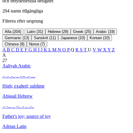
och betydelsefulla designer.
204 namn tillgängliga
Filtrera efter ursprung
Alla (204)
Latin (31)
Hebrew (28)
Greek (25)
Arabic (19)
Germanic (13)
Sanskrit (11)
Japanese (10)
Korean (10)
Chinese (9)
Norse (7)
A
B
C
D
E
F
G
H
I
J
K
L
M
N
O
P
Q
R
S
T
U
V
W
X
Y
Z
A
27
Aaliyah
Arabic
.- .- .-.. .. -.-- .- ....
High; exalted; sublime
Abigail
Hebrew
.- -... .. --. .- .. .-..
Father's joy; source of joy
Adrian
Latin