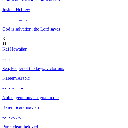
Joshua
Hebrew
.--- --- ... .... ..- .-
God is salvation; the Lord saves
K
11
Kai
Hawaiian
-.- .- ..
Sea; keeper of the keys; victorious
Kareem
Arabic
-.- .- .-. . . --
Noble; generous; magnanimous
Karen
Scandinavian
-.- .- .-. . -.
Pure; clear; beloved