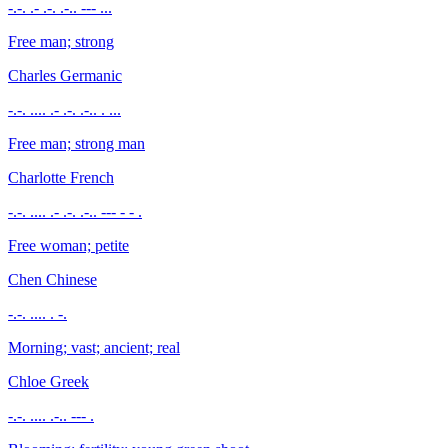
-.-. .- .-. .-.. --- ...
Free man; strong
Charles
Germanic
-.-. .... .- .-. .-.. . ...
Free man; strong man
Charlotte
French
-.-. .... .- .-. .-.. --- - - .
Free woman; petite
Chen
Chinese
-.-. .... . -.
Morning; vast; ancient; real
Chloe
Greek
-.-. .... .-.. --- .