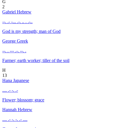
G
2
Gabriel
Hebrew
--. .- -... .-. .. . .-..
God is my strength; man of God
George
Greek
--. . --- .-. --. .
Farmer; earth worker; tiller of the soil
H
13
Hana
Japanese
.... .- -. .-
Flower; blossom; grace
Hannah
Hebrew
.... .- -. -. .- ....