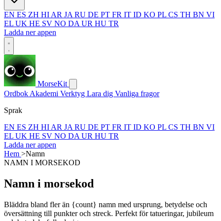
EN
ES
ZH
HI
AR
JA
RU
DE
PT
FR
IT
ID
KO
PL
CS
TH
BN
VI
EL
UK
HE
SV
NO
DA
UR
HU
TR
Ladda ner appen
MorseKit
Ordbok
Akademi
Verktyg
Lara dig
Vanliga fragor
Sprak
EN
ES
ZH
HI
AR
JA
RU
DE
PT
FR
IT
ID
KO
PL
CS
TH
BN
VI
EL
UK
HE
SV
NO
DA
UR
HU
TR
Ladda ner appen
Hem
>
Namn
NAMN I MORSEKOD
Namn i morsekod
Bläddra bland fler än {count} namn med ursprung, betydelse och
översättning till punkter och streck. Perfekt för tatueringar, jubileum