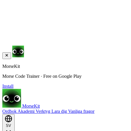
MorseKit
Morse Code Trainer · Free on Google Play
Install
MorseKit
Ordbok
Akademi
Verktyg
Lara dig
Vanliga fragor
SV