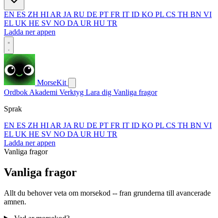
EN
ES
ZH
HI
AR
JA
RU
DE
PT
FR
IT
ID
KO
PL
CS
TH
BN
VI
EL
UK
HE
SV
NO
DA
UR
HU
TR
Ladda ner appen
MorseKit
Ordbok
Akademi
Verktyg
Lara dig
Vanliga fragor
Sprak
EN
ES
ZH
HI
AR
JA
RU
DE
PT
FR
IT
ID
KO
PL
CS
TH
BN
VI
EL
UK
HE
SV
NO
DA
UR
HU
TR
Ladda ner appen
Vanliga fragor
Vanliga fragor
Allt du behover veta om morsekod -- fran grunderna till avancerade
amnen.