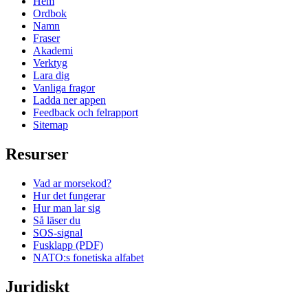
Hem
Ordbok
Namn
Fraser
Akademi
Verktyg
Lara dig
Vanliga fragor
Ladda ner appen
Feedback och felrapport
Sitemap
Resurser
Vad ar morsekod?
Hur det fungerar
Hur man lar sig
Så läser du
SOS-signal
Fusklapp (PDF)
NATO:s fonetiska alfabet
Juridiskt