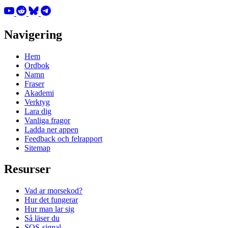
Navigering
Hem
Ordbok
Namn
Fraser
Akademi
Verktyg
Lara dig
Vanliga fragor
Ladda ner appen
Feedback och felrapport
Sitemap
Resurser
Vad ar morsekod?
Hur det fungerar
Hur man lar sig
Så läser du
SOS-signal