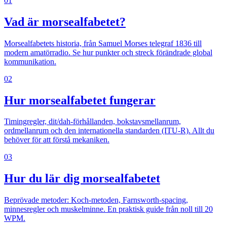
01
Vad är morsealfabetet?
Morsealfabetets historia, från Samuel Morses telegraf 1836 till
modern amatörradio. Se hur punkter och streck förändrade global
kommunikation.
02
Hur morsealfabetet fungerar
Timingregler, dit/dah-förhållanden, bokstavsmellanrum,
ordmellanrum och den internationella standarden (ITU-R). Allt du
behöver för att förstå mekaniken.
03
Hur du lär dig morsealfabetet
Beprövade metoder: Koch-metoden, Farnsworth-spacing,
minnesregler och muskelminne. En praktisk guide från noll till 20
WPM.