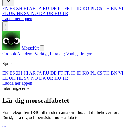
EN
ES
ZH
HI
AR
JA
RU
DE
PT
FR
IT
ID
KO
PL
CS
TH
BN
VI
EL
UK
HE
SV
NO
DA
UR
HU
TR
Ladda ner appen
MorseKit
Ordbok
Akademi
Verktyg
Lara dig
Vanliga fragor
Sprak
EN
ES
ZH
HI
AR
JA
RU
DE
PT
FR
IT
ID
KO
PL
CS
TH
BN
VI
EL
UK
HE
SV
NO
DA
UR
HU
TR
Ladda ner appen
Inlärningscenter
Lär dig morsealfabetet
Från telegrafen 1836 till modern amatörradio: allt du behöver för att
förstå, lära dig och bemästra morsealfabetet.