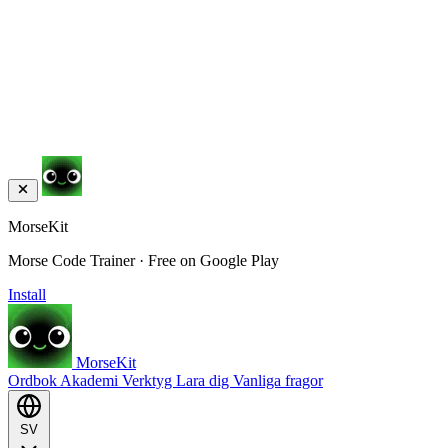
MorseKit
Morse Code Trainer · Free on Google Play
Install
MorseKit
Ordbok
Akademi
Verktyg
Lara dig
Vanliga fragor
SV