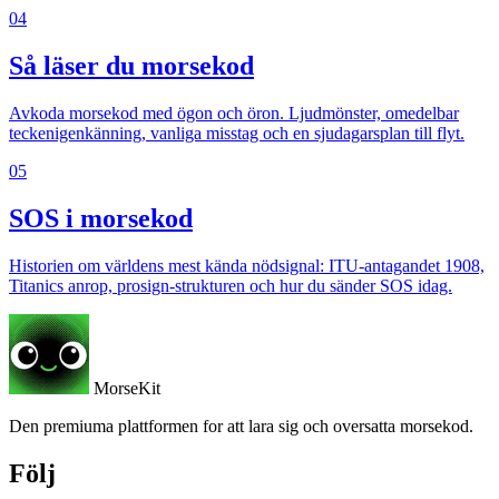
04
Så läser du morsekod
Avkoda morsekod med ögon och öron. Ljudmönster, omedelbar
teckenigenkänning, vanliga misstag och en sjudagarsplan till flyt.
05
SOS i morsekod
Historien om världens mest kända nödsignal: ITU-antagandet 1908,
Titanics anrop, prosign-strukturen och hur du sänder SOS idag.
MorseKit
Den premiuma plattformen for att lara sig och oversatta morsekod.
Följ