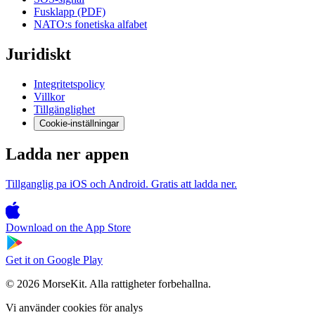
Fusklapp (PDF)
NATO:s fonetiska alfabet
Juridiskt
Integritetspolicy
Villkor
Tillgänglighet
Cookie-inställningar
Ladda ner appen
Tillganglig pa iOS och Android. Gratis att ladda ner.
Download on the
App Store
Get it on
Google Play
© 2026 MorseKit. Alla rattigheter forbehallna.
Vi använder cookies för analys