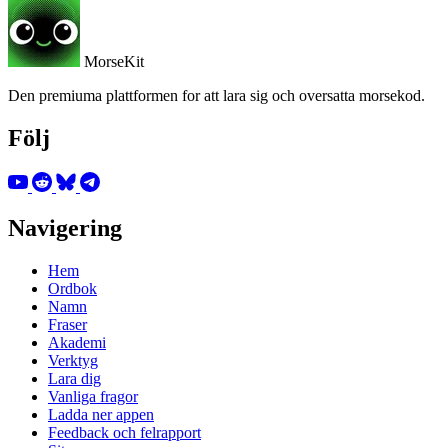
MorseKit
Den premiuma plattformen for att lara sig och oversatta morsekod.
Följ
Navigering
Hem
Ordbok
Namn
Fraser
Akademi
Verktyg
Lara dig
Vanliga fragor
Ladda ner appen
Feedback och felrapport