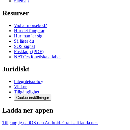
Sitemap
Resurser
Vad ar morsekod?
Hur det fungerar
Hur man lar sig
Så läser du
SOS-signal
Fusklapp (PDF)
NATO:s fonetiska alfabet
Juridiskt
Integritetspolicy
Villkor
Tillgänglighet
Cookie-inställningar
Ladda ner appen
Tillganglig pa iOS och Android. Gratis att ladda ner.