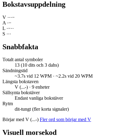
Bokstavsuppdelning
V
·
·
·
−
A
·
−
L
·
−
·
·
S
·
·
·
Snabbfakta
Totalt antal symboler
13 (10 dits och 3 dahs)
Sändningstid
~3.7s vid 12 WPM · ~2.2s vid 20 WPM
Längsta bokstaven
V (...-) · 9 enheter
Sällsynta bokstäver
Endast vanliga bokstäver
Rytm
dit-tungt (fler korta signaler)
Börjar med V (...-)
Fler ord som börjar med V
Visuell morsekod