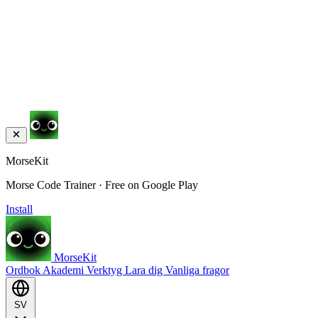
MorseKit
Morse Code Trainer · Free on Google Play
Install
MorseKit
Ordbok
Akademi
Verktyg
Lara dig
Vanliga fragor
SV