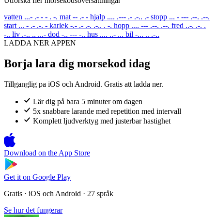
Utforska fler morsekodsoversattningar
vatten
...- .- - - . -.
mat
-- .- -
hjalp
.... .--- .- .-.. .-
stopp
... - --- .--. .--.
start
... - .- .-. -
karlek
-.- .- .-. .-.. . -.
hopp
.... --- .--. .--.
fred
..-. .-. .
-..
liv
.-.. .. ...-
dod
-.. --- -..
hus
.... ..- ...
bil
-... .. .-..
LADDA NER APPEN
Borja lara dig morsekod idag
Tillganglig pa iOS och Android. Gratis att ladda ner.
Lär dig på bara 5 minuter om dagen
5x snabbare larande med repetition med intervall
Komplett ljudverktyg med justerbar hastighet
Download on the
App Store
Get it on
Google Play
Gratis · iOS och Android · 27 språk
Se hur det fungerar