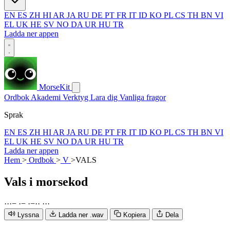
EN
ES
ZH
HI
AR
JA
RU
DE
PT
FR
IT
ID
KO
PL
CS
TH
BN
VI
EL
UK
HE
SV
NO
DA
UR
HU
TR
Ladda ner appen
MorseKit
Ordbok
Akademi
Verktyg
Lara dig
Vanliga fragor
Sprak
EN
ES
ZH
HI
AR
JA
RU
DE
PT
FR
IT
ID
KO
PL
CS
TH
BN
VI
EL
UK
HE
SV
NO
DA
UR
HU
TR
Ladda ner appen
Hem
>
Ordbok
>
V
>
VALS
Vals
i morsekod
·
·
·
−
·
−
·
−
·
·
·
·
·
Lyssna
Ladda ner .wav
Kopiera
Dela