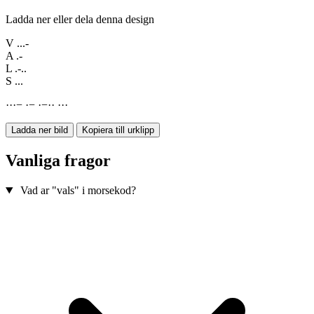
Ladda ner eller dela denna design
V
...-
A
.-
L
.-..
S
...
·
·
·
−
·
−
·
−
·
·
·
·
·
Ladda ner bild
Kopiera till urklipp
Vanliga fragor
Vad ar "vals" i morsekod?