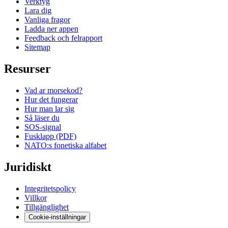
Verktyg
Lara dig
Vanliga fragor
Ladda ner appen
Feedback och felrapport
Sitemap
Resurser
Vad ar morsekod?
Hur det fungerar
Hur man lar sig
Så läser du
SOS-signal
Fusklapp (PDF)
NATO:s fonetiska alfabet
Juridiskt
Integritetspolicy
Villkor
Tillgänglighet
Cookie-inställningar