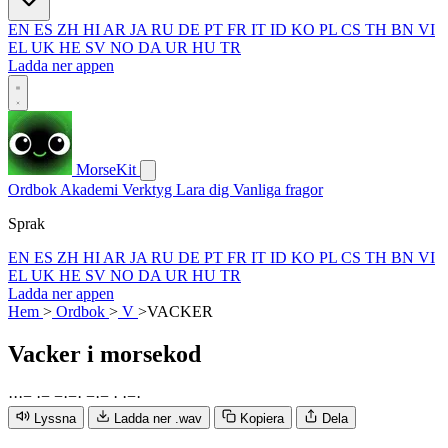
EN
ES
ZH
HI
AR
JA
RU
DE
PT
FR
IT
ID
KO
PL
CS
TH
BN
VI
EL
UK
HE
SV
NO
DA
UR
HU
TR
Ladda ner appen
MorseKit
Ordbok
Akademi
Verktyg
Lara dig
Vanliga fragor
Sprak
EN
ES
ZH
HI
AR
JA
RU
DE
PT
FR
IT
ID
KO
PL
CS
TH
BN
VI
EL
UK
HE
SV
NO
DA
UR
HU
TR
Ladda ner appen
Hem
>
Ordbok
>
V
>
VACKER
Vacker
i morsekod
·
·
·
−
·
−
−
·
−
·
−
·
−
·
·
−
·
Lyssna
Ladda ner .wav
Kopiera
Dela