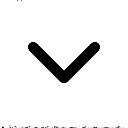
Är "vacker" kortare eller längre i morsekod än ett genomsnittligt