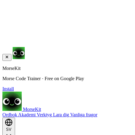
MorseKit
Morse Code Trainer · Free on Google Play
Install
MorseKit
Ordbok
Akademi
Verktyg
Lara dig
Vanliga fragor
SV