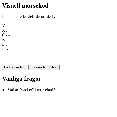
Visuell morsekod
Ladda ner eller dela denna design
V
...-
A
.-
C
-.-.
K
-.-
E
.
R
.-.
·
·
·
−
·
−
−
·
−
·
−
·
−
·
·
−
·
Ladda ner bild
Kopiera till urklipp
Vanliga fragor
Vad ar "vacker" i morsekod?