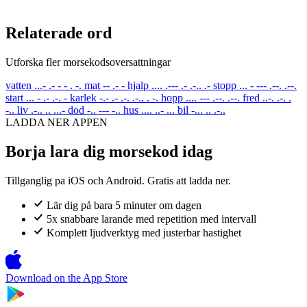
Relaterade ord
Utforska fler morsekodsoversattningar
vatten
...- .- - - . -.
mat
-- .- -
hjalp
.... .--- .- .-.. .-
stopp
... - --- .--. .--.
start
... - .- .-. -
karlek
-.- .- .-. .-.. . -.
hopp
.... --- .--. .--.
fred
..-. .-. .
-..
liv
.-.. .. ...-
dod
-.. --- -..
hus
.... ..- ...
bil
-... .. .-..
LADDA NER APPEN
Borja lara dig morsekod idag
Tillganglig pa iOS och Android. Gratis att ladda ner.
Lär dig på bara 5 minuter om dagen
5x snabbare larande med repetition med intervall
Komplett ljudverktyg med justerbar hastighet
Download on the
App Store