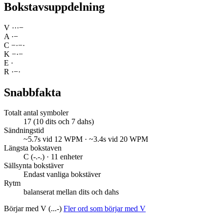
Bokstavsuppdelning
V
·
·
·
−
A
·
−
C
−
·
−
·
K
−
·
−
E
·
R
·
−
·
Snabbfakta
Totalt antal symboler
17 (10 dits och 7 dahs)
Sändningstid
~5.7s vid 12 WPM · ~3.4s vid 20 WPM
Längsta bokstaven
C (-.-.) · 11 enheter
Sällsynta bokstäver
Endast vanliga bokstäver
Rytm
balanserat mellan dits och dahs
Börjar med V (...-)
Fler ord som börjar med V