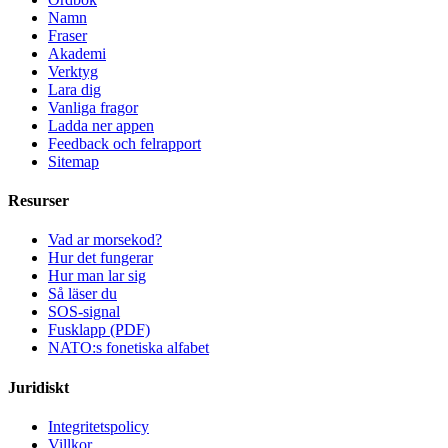
Namn
Fraser
Akademi
Verktyg
Lara dig
Vanliga fragor
Ladda ner appen
Feedback och felrapport
Sitemap
Resurser
Vad ar morsekod?
Hur det fungerar
Hur man lar sig
Så läser du
SOS-signal
Fusklapp (PDF)
NATO:s fonetiska alfabet
Juridiskt
Integritetspolicy
Villkor