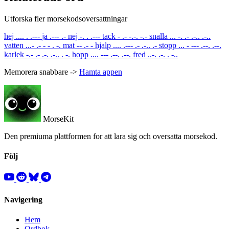
Utforska fler morsekodsoversattningar
hej
.... . .---
ja
.--- .-
nej
-. . .---
tack
- .- -.-. -.-
snalla
... -. .- .-.. .-..
vatten
...- .- - - . -.
mat
-- .- -
hjalp
.... .--- .- .-.. .-
stopp
... - --- .--. .--.
karlek
-.- .- .-. .-.. . -.
hopp
.... --- .--. .--.
fred
..-. .-. . -..
Memorera snabbare ->
Hamta appen
MorseKit
Den premiuma plattformen for att lara sig och oversatta morsekod.
Följ
Navigering
Hem
Ordbok