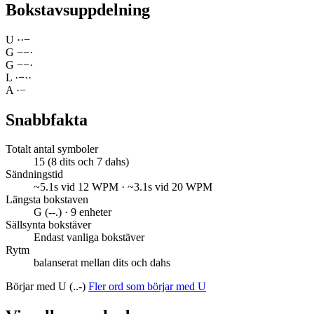
Bokstavsuppdelning
U
·
·
−
G
−
−
·
G
−
−
·
L
·
−
·
·
A
·
−
Snabbfakta
Totalt antal symboler
15 (8 dits och 7 dahs)
Sändningstid
~5.1s vid 12 WPM · ~3.1s vid 20 WPM
Längsta bokstaven
G (--.) · 9 enheter
Sällsynta bokstäver
Endast vanliga bokstäver
Rytm
balanserat mellan dits och dahs
Börjar med U (..-)
Fler ord som börjar med U