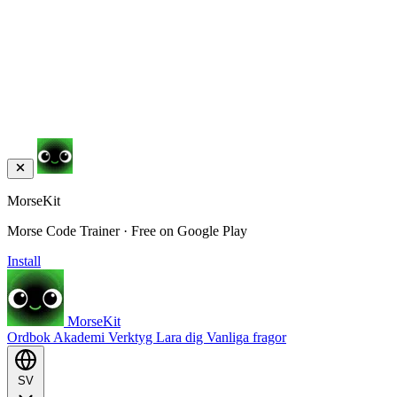
MorseKit
Morse Code Trainer · Free on Google Play
Install
MorseKit
Ordbok
Akademi
Verktyg
Lara dig
Vanliga fragor
SV