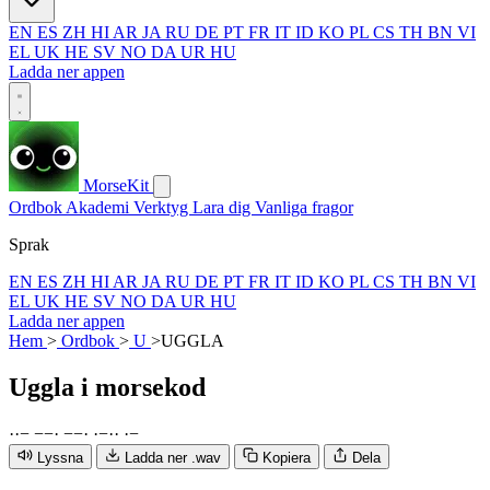
EN
ES
ZH
HI
AR
JA
RU
DE
PT
FR
IT
ID
KO
PL
CS
TH
BN
VI
EL
UK
HE
SV
NO
DA
UR
HU
Ladda ner appen
MorseKit
Ordbok
Akademi
Verktyg
Lara dig
Vanliga fragor
Sprak
EN
ES
ZH
HI
AR
JA
RU
DE
PT
FR
IT
ID
KO
PL
CS
TH
BN
VI
EL
UK
HE
SV
NO
DA
UR
HU
Ladda ner appen
Hem
>
Ordbok
>
U
>
UGGLA
Uggla
i morsekod
·
·
−
−
−
·
−
−
·
·
−
·
·
·
−
Lyssna
Ladda ner .wav
Kopiera
Dela