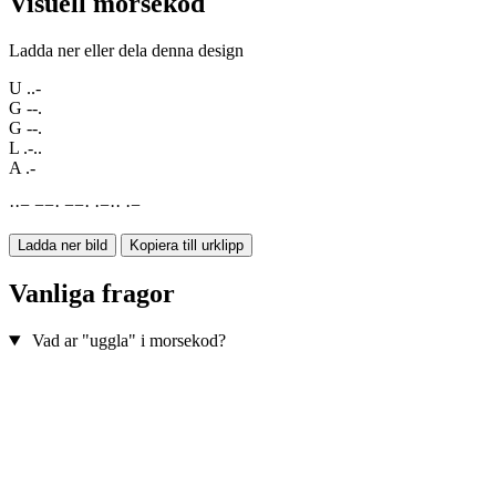
Visuell morsekod
Ladda ner eller dela denna design
U
..-
G
--.
G
--.
L
.-..
A
.-
·
·
−
−
−
·
−
−
·
·
−
·
·
·
−
Ladda ner bild
Kopiera till urklipp
Vanliga fragor
Vad ar "uggla" i morsekod?