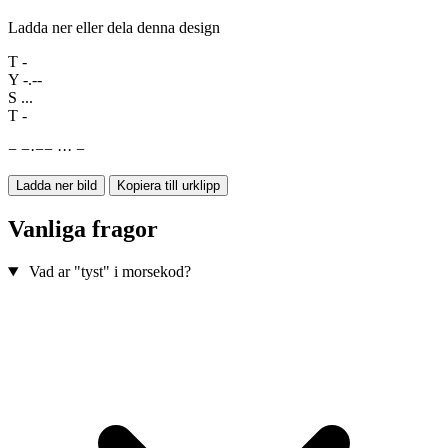
Ladda ner eller dela denna design
T
-
Y
-.--
S
...
T
-
−
−
·
−
−
·
·
·
−
Ladda ner bild
Kopiera till urklipp
Vanliga fragor
Vad ar "tyst" i morsekod?