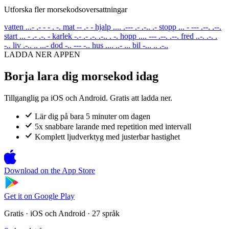
Utforska fler morsekodsoversattningar
vatten
...- .- - - . -.
mat
-- .- -
hjalp
.... .--- .- .-.. .-
stopp
... - --- .--. .--.
start
... - .- .-. -
karlek
-.- .- .-. .-.. . -.
hopp
.... --- .--. .--.
fred
..-. .-. .
-..
liv
.-.. .. ...-
dod
-.. --- -..
hus
.... ..- ...
bil
-... .. .-..
LADDA NER APPEN
Borja lara dig morsekod idag
Tillganglig pa iOS och Android. Gratis att ladda ner.
Lär dig på bara 5 minuter om dagen
5x snabbare larande med repetition med intervall
Komplett ljudverktyg med justerbar hastighet
Download on the
App Store
Get it on
Google Play
Gratis · iOS och Android · 27 språk