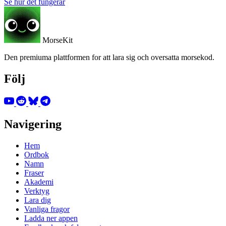
Se hur det fungerar
MorseKit
Den premiuma plattformen for att lara sig och oversatta morsekod.
Följ
Navigering
Hem
Ordbok
Namn
Fraser
Akademi
Verktyg
Lara dig
Vanliga fragor
Ladda ner appen