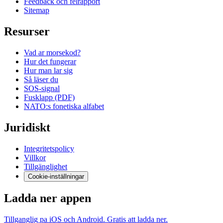
Feedback och felrapport
Sitemap
Resurser
Vad ar morsekod?
Hur det fungerar
Hur man lar sig
Så läser du
SOS-signal
Fusklapp (PDF)
NATO:s fonetiska alfabet
Juridiskt
Integritetspolicy
Villkor
Tillgänglighet
Cookie-inställningar
Ladda ner appen
Tillganglig pa iOS och Android. Gratis att ladda ner.