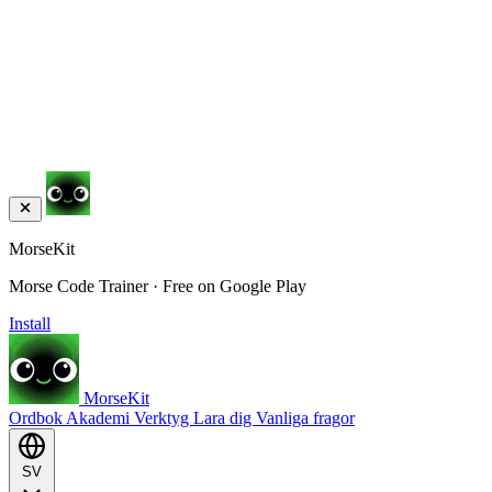
MorseKit
Morse Code Trainer · Free on Google Play
Install
MorseKit
Ordbok
Akademi
Verktyg
Lara dig
Vanliga fragor
SV