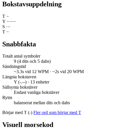
Bokstavsuppdelning
T
−
Y
−
·
−
−
S
·
·
·
T
−
Snabbfakta
Totalt antal symboler
9 (4 dits och 5 dahs)
Sändningstid
~3.3s vid 12 WPM · ~2s vid 20 WPM
Längsta bokstaven
Y (-.--) · 13 enheter
Sällsynta bokstäver
Endast vanliga bokstäver
Rytm
balanserat mellan dits och dahs
Börjar med T (-)
Fler ord som börjar med T
Visuell morsekod