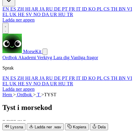
EN
ES
ZH
HI
AR
JA
RU
DE
PT
FR
IT
ID
KO
PL
CS
TH
BN
VI
EL
UK
HE
SV
NO
DA
UR
HU
TR
Ladda ner appen
MorseKit
Ordbok
Akademi
Verktyg
Lara dig
Vanliga fragor
Sprak
EN
ES
ZH
HI
AR
JA
RU
DE
PT
FR
IT
ID
KO
PL
CS
TH
BN
VI
EL
UK
HE
SV
NO
DA
UR
HU
TR
Ladda ner appen
Hem
>
Ordbok
>
T
>
TYST
Tyst
i morsekod
−
−
·
−
−
·
·
·
−
Lyssna
Ladda ner .wav
Kopiera
Dela