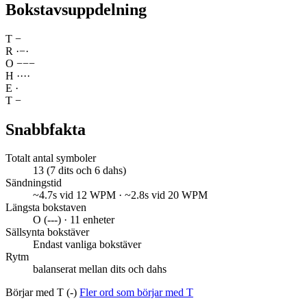
Bokstavsuppdelning
T
−
R
·
−
·
O
−
−
−
H
·
·
·
·
E
·
T
−
Snabbfakta
Totalt antal symboler
13 (7 dits och 6 dahs)
Sändningstid
~4.7s vid 12 WPM · ~2.8s vid 20 WPM
Längsta bokstaven
O (---) · 11 enheter
Sällsynta bokstäver
Endast vanliga bokstäver
Rytm
balanserat mellan dits och dahs
Börjar med T (-)
Fler ord som börjar med T