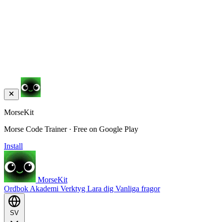
MorseKit
Morse Code Trainer · Free on Google Play
Install
MorseKit
Ordbok
Akademi
Verktyg
Lara dig
Vanliga fragor
SV