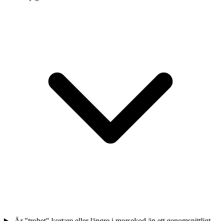
Är "trohet" kortare eller längre i morsekod än ett genomsnittligt