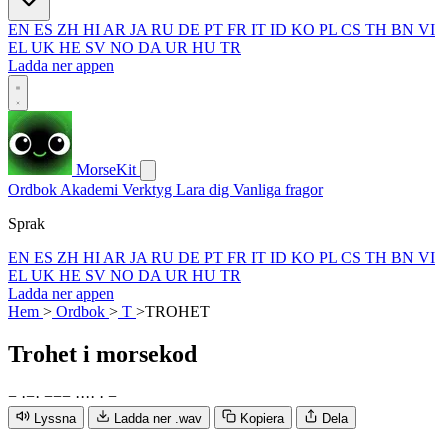
EN
ES
ZH
HI
AR
JA
RU
DE
PT
FR
IT
ID
KO
PL
CS
TH
BN
VI
EL
UK
HE
SV
NO
DA
UR
HU
TR
Ladda ner appen
MorseKit
Ordbok
Akademi
Verktyg
Lara dig
Vanliga fragor
Sprak
EN
ES
ZH
HI
AR
JA
RU
DE
PT
FR
IT
ID
KO
PL
CS
TH
BN
VI
EL
UK
HE
SV
NO
DA
UR
HU
TR
Ladda ner appen
Hem
>
Ordbok
>
T
>
TROHET
Trohet
i morsekod
−
·
−
·
−
−
−
·
·
·
·
·
−
Lyssna
Ladda ner .wav
Kopiera
Dela