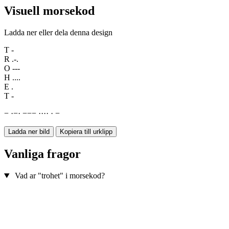
Visuell morsekod
Ladda ner eller dela denna design
T
-
R
.-.
O
---
H
....
E
.
T
-
−
·
−
·
−
−
−
·
·
·
·
·
−
Ladda ner bild
Kopiera till urklipp
Vanliga fragor
Vad ar "trohet" i morsekod?