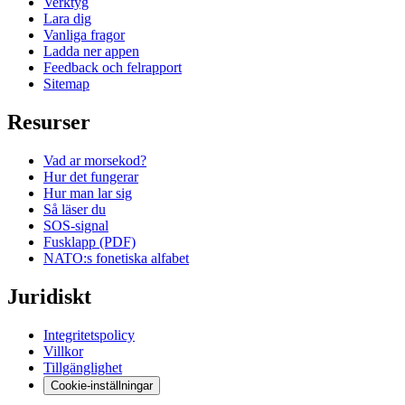
Verktyg
Lara dig
Vanliga fragor
Ladda ner appen
Feedback och felrapport
Sitemap
Resurser
Vad ar morsekod?
Hur det fungerar
Hur man lar sig
Så läser du
SOS-signal
Fusklapp (PDF)
NATO:s fonetiska alfabet
Juridiskt
Integritetspolicy
Villkor
Tillgänglighet
Cookie-inställningar