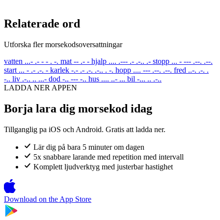
Relaterade ord
Utforska fler morsekodsoversattningar
vatten
...- .- - - . -.
mat
-- .- -
hjalp
.... .--- .- .-.. .-
stopp
... - --- .--. .--.
start
... - .- .-. -
karlek
-.- .- .-. .-.. . -.
hopp
.... --- .--. .--.
fred
..-. .-. .
-..
liv
.-.. .. ...-
dod
-.. --- -..
hus
.... ..- ...
bil
-... .. .-..
LADDA NER APPEN
Borja lara dig morsekod idag
Tillganglig pa iOS och Android. Gratis att ladda ner.
Lär dig på bara 5 minuter om dagen
5x snabbare larande med repetition med intervall
Komplett ljudverktyg med justerbar hastighet
Download on the
App Store