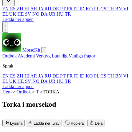
EN
ES
ZH
HI
AR
JA
RU
DE
PT
FR
IT
ID
KO
PL
CS
TH
BN
VI
EL
UK
HE
SV
NO
DA
UR
HU
TR
Ladda ner appen
MorseKit
Ordbok
Akademi
Verktyg
Lara dig
Vanliga fragor
Sprak
EN
ES
ZH
HI
AR
JA
RU
DE
PT
FR
IT
ID
KO
PL
CS
TH
BN
VI
EL
UK
HE
SV
NO
DA
UR
HU
TR
Ladda ner appen
Hem
>
Ordbok
>
T
>
TORKA
Torka
i morsekod
−
−
−
−
·
−
·
−
·
−
·
−
Lyssna
Ladda ner .wav
Kopiera
Dela