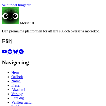
Se hur det fungerar
MorseKit
Den premiuma plattformen for att lara sig och oversatta morsekod.
Följ
Navigering
Hem
Ordbok
Namn
Fraser
Akademi
Verktyg
Lara dig
Vanliga fragor