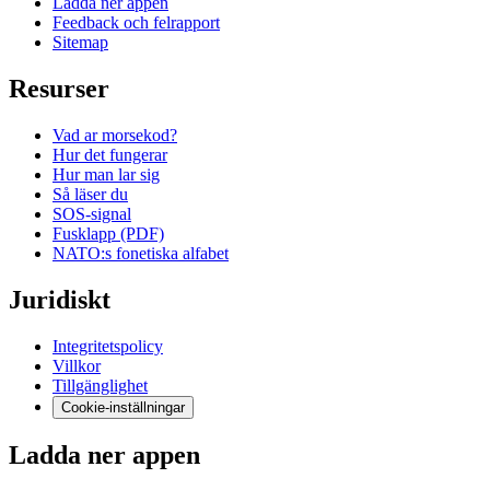
Ladda ner appen
Feedback och felrapport
Sitemap
Resurser
Vad ar morsekod?
Hur det fungerar
Hur man lar sig
Så läser du
SOS-signal
Fusklapp (PDF)
NATO:s fonetiska alfabet
Juridiskt
Integritetspolicy
Villkor
Tillgänglighet
Cookie-inställningar
Ladda ner appen