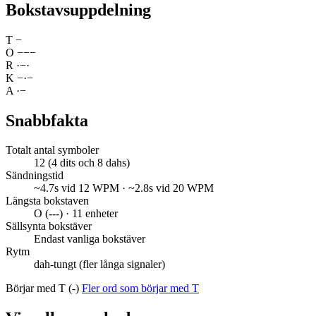
Bokstavsuppdelning
T
−
O
−
−
−
R
·
−
·
K
−
·
−
A
·
−
Snabbfakta
Totalt antal symboler
12 (4 dits och 8 dahs)
Sändningstid
~4.7s vid 12 WPM · ~2.8s vid 20 WPM
Längsta bokstaven
O (---) · 11 enheter
Sällsynta bokstäver
Endast vanliga bokstäver
Rytm
dah-tungt (fler långa signaler)
Börjar med T (-)
Fler ord som börjar med T