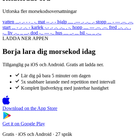
Utforska fler morsekodsoversattningar
vatten
...- .- - - . -.
mat
-- .- -
hjalp
.... .--- .- .-.. .-
stopp
... - --- .--. .--.
start
... - .- .-. -
karlek
-.- .- .-. .-.. . -.
hopp
.... --- .--. .--.
fred
..-. .-. .
-..
liv
.-.. .. ...-
dod
-.. --- -..
hus
.... ..- ...
bil
-... .. .-..
LADDA NER APPEN
Borja lara dig morsekod idag
Tillganglig pa iOS och Android. Gratis att ladda ner.
Lär dig på bara 5 minuter om dagen
5x snabbare larande med repetition med intervall
Komplett ljudverktyg med justerbar hastighet
Download on the
App Store
Get it on
Google Play
Gratis · iOS och Android · 27 språk