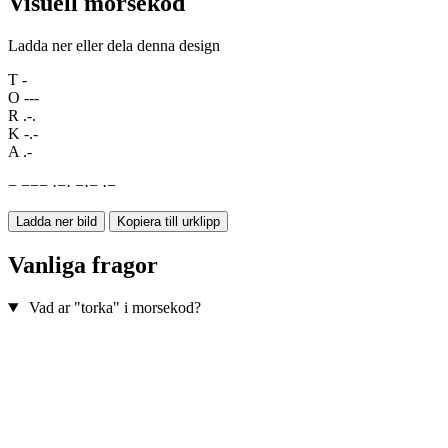
Visuell morsekod
Ladda ner eller dela denna design
T
-
O
---
R
.-.
K
-.-
A
.-
−
−
−
−
·
−
·
−
·
−
·
−
Ladda ner bild
Kopiera till urklipp
Vanliga fragor
Vad ar "torka" i morsekod?