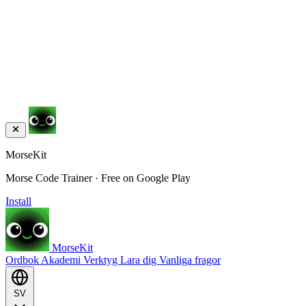
MorseKit
Morse Code Trainer · Free on Google Play
Install
MorseKit
Ordbok
Akademi
Verktyg
Lara dig
Vanliga fragor
SV