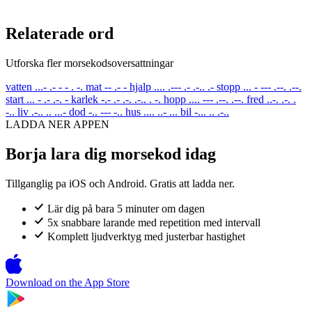
Relaterade ord
Utforska fler morsekodsoversattningar
vatten
...- .- - - . -.
mat
-- .- -
hjalp
.... .--- .- .-.. .-
stopp
... - --- .--. .--.
start
... - .- .-. -
karlek
-.- .- .-. .-.. . -.
hopp
.... --- .--. .--.
fred
..-. .-. .
-..
liv
.-.. .. ...-
dod
-.. --- -..
hus
.... ..- ...
bil
-... .. .-..
LADDA NER APPEN
Borja lara dig morsekod idag
Tillganglig pa iOS och Android. Gratis att ladda ner.
Lär dig på bara 5 minuter om dagen
5x snabbare larande med repetition med intervall
Komplett ljudverktyg med justerbar hastighet
Download on the
App Store