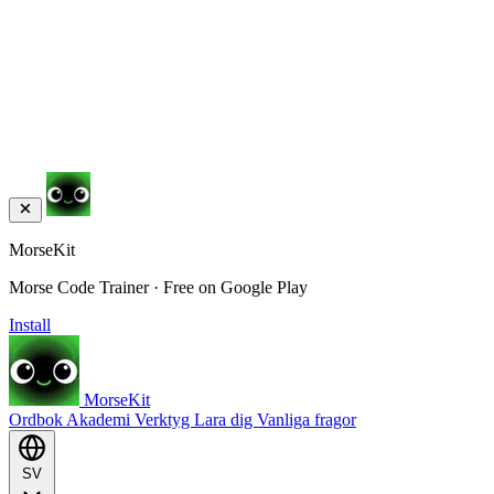
MorseKit
Morse Code Trainer · Free on Google Play
Install
MorseKit
Ordbok
Akademi
Verktyg
Lara dig
Vanliga fragor
SV