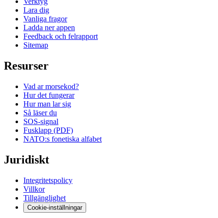
Verktyg
Lara dig
Vanliga fragor
Ladda ner appen
Feedback och felrapport
Sitemap
Resurser
Vad ar morsekod?
Hur det fungerar
Hur man lar sig
Så läser du
SOS-signal
Fusklapp (PDF)
NATO:s fonetiska alfabet
Juridiskt
Integritetspolicy
Villkor
Tillgänglighet
Cookie-inställningar