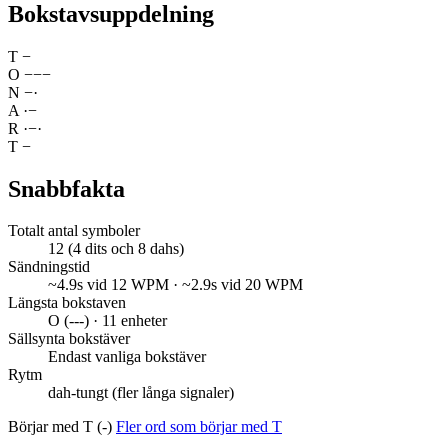
Bokstavsuppdelning
T
−
O
−
−
−
N
−
·
A
·
−
R
·
−
·
T
−
Snabbfakta
Totalt antal symboler
12 (4 dits och 8 dahs)
Sändningstid
~4.9s vid 12 WPM · ~2.9s vid 20 WPM
Längsta bokstaven
O (---) · 11 enheter
Sällsynta bokstäver
Endast vanliga bokstäver
Rytm
dah-tungt (fler långa signaler)
Börjar med T (-)
Fler ord som börjar med T