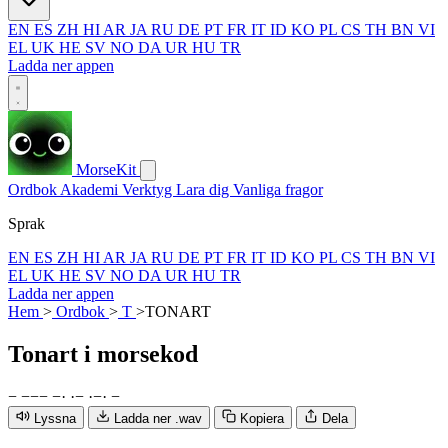
EN
ES
ZH
HI
AR
JA
RU
DE
PT
FR
IT
ID
KO
PL
CS
TH
BN
VI
EL
UK
HE
SV
NO
DA
UR
HU
TR
Ladda ner appen
MorseKit
Ordbok
Akademi
Verktyg
Lara dig
Vanliga fragor
Sprak
EN
ES
ZH
HI
AR
JA
RU
DE
PT
FR
IT
ID
KO
PL
CS
TH
BN
VI
EL
UK
HE
SV
NO
DA
UR
HU
TR
Ladda ner appen
Hem
>
Ordbok
>
T
>
TONART
Tonart
i morsekod
−
−
−
−
−
·
·
−
·
−
·
−
Lyssna
Ladda ner .wav
Kopiera
Dela