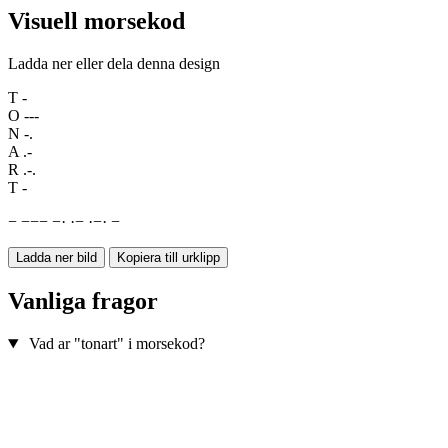
Visuell morsekod
Ladda ner eller dela denna design
T
-
O
---
N
-.
A
.-
R
.-.
T
-
−
−
−
−
−
·
·
−
·
−
·
−
Ladda ner bild
Kopiera till urklipp
Vanliga fragor
Vad ar "tonart" i morsekod?