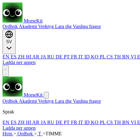
MorseKit
Ordbok
Akademi
Verktyg
Lara dig
Vanliga fragor
SV
EN
ES
ZH
HI
AR
JA
RU
DE
PT
FR
IT
ID
KO
PL
CS
TH
BN
VI
Ladda ner appen
MorseKit
Ordbok
Akademi
Verktyg
Lara dig
Vanliga fragor
Sprak
EN
ES
ZH
HI
AR
JA
RU
DE
PT
FR
IT
ID
KO
PL
CS
TH
BN
VI
Ladda ner appen
Hem
>
Ordbok
>
T
>
TIMME