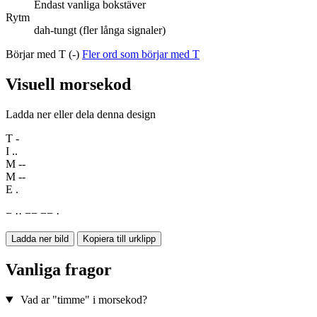
Endast vanliga bokstäver
Rytm
dah-tungt (fler långa signaler)
Börjar med T (-)
Fler ord som börjar med T
Visuell morsekod
Ladda ner eller dela denna design
T
-
I
..
M
--
M
--
E
.
−
·
·
−
−
−
−
·
Ladda ner bild
Kopiera till urklipp
Vanliga fragor
Vad ar "timme" i morsekod?