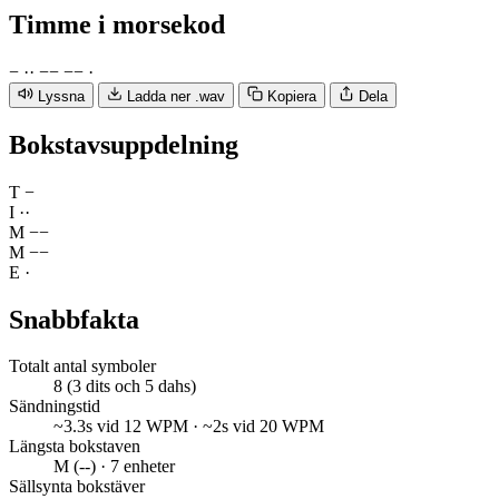
Timme
i morsekod
−
·
·
−
−
−
−
·
Lyssna
Ladda ner .wav
Kopiera
Dela
Bokstavsuppdelning
T
−
I
·
·
M
−
−
M
−
−
E
·
Snabbfakta
Totalt antal symboler
8 (3 dits och 5 dahs)
Sändningstid
~3.3s vid 12 WPM · ~2s vid 20 WPM
Längsta bokstaven
M (--) · 7 enheter
Sällsynta bokstäver