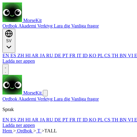
MorseKit
Ordbok
Akademi
Verktyg
Lara dig
Vanliga fragor
SV
EN
ES
ZH
HI
AR
JA
RU
DE
PT
FR
IT
ID
KO
PL
CS
TH
BN
VI
Ladda ner appen
MorseKit
Ordbok
Akademi
Verktyg
Lara dig
Vanliga fragor
Sprak
EN
ES
ZH
HI
AR
JA
RU
DE
PT
FR
IT
ID
KO
PL
CS
TH
BN
VI
Ladda ner appen
Hem
>
Ordbok
>
T
>
TALL