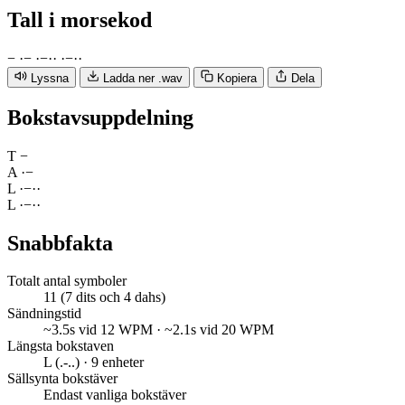
Tall
i morsekod
−
·
−
·
−
·
·
·
−
·
·
Lyssna
Ladda ner .wav
Kopiera
Dela
Bokstavsuppdelning
T
−
A
·
−
L
·
−
·
·
L
·
−
·
·
Snabbfakta
Totalt antal symboler
11 (7 dits och 4 dahs)
Sändningstid
~3.5s vid 12 WPM · ~2.1s vid 20 WPM
Längsta bokstaven
L (.-..) · 9 enheter
Sällsynta bokstäver
Endast vanliga bokstäver