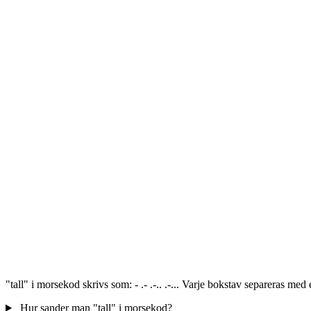
"tall" i morsekod skrivs som: - .- .-.. .-... Varje bokstav separeras m
Hur sander man "tall" i morsekod?