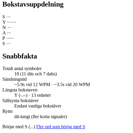
Bokstavsuppdelning
S
·
·
·
Y
−
·
−
−
N
−
·
A
·
−
P
·
−
−
·
S
·
·
·
Snabbfakta
Totalt antal symboler
18 (11 dits och 7 dahs)
Sändningstid
~5.9s vid 12 WPM · ~3.5s vid 20 WPM
Längsta bokstaven
Y (-.--) · 13 enheter
Sällsynta bokstäver
Endast vanliga bokstäver
Rytm
dit-tungt (fler korta signaler)
Börjar med S (...)
Fler ord som börjar med S