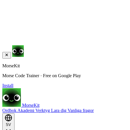
MorseKit
Morse Code Trainer · Free on Google Play
Install
MorseKit
Ordbok
Akademi
Verktyg
Lara dig
Vanliga fragor
SV