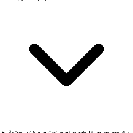
Är "synaps" kortare eller längre i morsekod än ett genomsnittligt