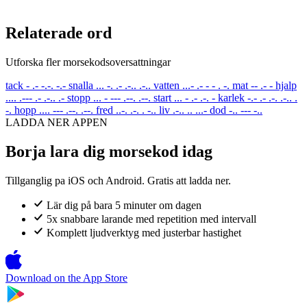
Relaterade ord
Utforska fler morsekodsoversattningar
tack
- .- -.-. -.-
snalla
... -. .- .-.. .-..
vatten
...- .- - - . -.
mat
-- .- -
hjalp
.... .--- .- .-.. .-
stopp
... - --- .--. .--.
start
... - .- .-. -
karlek
-.- .- .-. .-.. .
-.
hopp
.... --- .--. .--.
fred
..-. .-. . -..
liv
.-.. .. ...-
dod
-.. --- -..
LADDA NER APPEN
Borja lara dig morsekod idag
Tillganglig pa iOS och Android. Gratis att ladda ner.
Lär dig på bara 5 minuter om dagen
5x snabbare larande med repetition med intervall
Komplett ljudverktyg med justerbar hastighet
Download on the
App Store