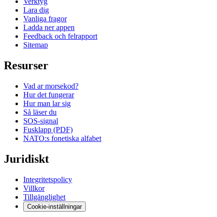
Verktyg
Lara dig
Vanliga fragor
Ladda ner appen
Feedback och felrapport
Sitemap
Resurser
Vad ar morsekod?
Hur det fungerar
Hur man lar sig
Så läser du
SOS-signal
Fusklapp (PDF)
NATO:s fonetiska alfabet
Juridiskt
Integritetspolicy
Villkor
Tillgänglighet
Cookie-inställningar