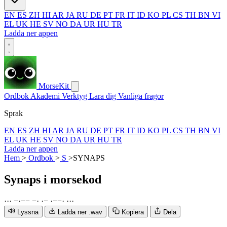
EN
ES
ZH
HI
AR
JA
RU
DE
PT
FR
IT
ID
KO
PL
CS
TH
BN
VI
EL
UK
HE
SV
NO
DA
UR
HU
TR
Ladda ner appen
MorseKit
Ordbok
Akademi
Verktyg
Lara dig
Vanliga fragor
Sprak
EN
ES
ZH
HI
AR
JA
RU
DE
PT
FR
IT
ID
KO
PL
CS
TH
BN
VI
EL
UK
HE
SV
NO
DA
UR
HU
TR
Ladda ner appen
Hem
>
Ordbok
>
S
>
SYNAPS
Synaps
i morsekod
·
·
·
−
·
−
−
−
·
·
−
·
−
−
·
·
·
·
Lyssna
Ladda ner .wav
Kopiera
Dela