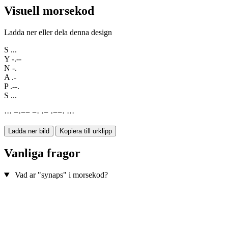
Visuell morsekod
Ladda ner eller dela denna design
S
...
Y
-.--
N
-.
A
.-
P
.--.
S
...
·
·
·
−
·
−
−
−
·
·
−
·
−
−
·
·
·
·
Ladda ner bild
Kopiera till urklipp
Vanliga fragor
Vad ar "synaps" i morsekod?