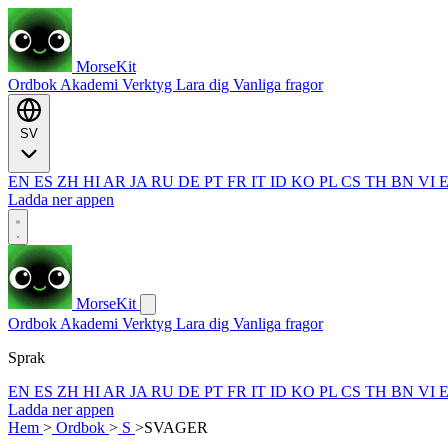
MorseKit
Ordbok
Akademi
Verktyg
Lara dig
Vanliga fragor
SV
EN
ES
ZH
HI
AR
JA
RU
DE
PT
FR
IT
ID
KO
PL
CS
TH
BN
VI
Ladda ner appen
MorseKit
Ordbok
Akademi
Verktyg
Lara dig
Vanliga fragor
Sprak
EN
ES
ZH
HI
AR
JA
RU
DE
PT
FR
IT
ID
KO
PL
CS
TH
BN
VI
Ladda ner appen
Hem
>
Ordbok
>
S
>
SVAGER