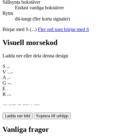
Sällsynta bokstäver
Endast vanliga bokstäver
Rytm
dit-tungt (fler korta signaler)
Börjar med S (...)
Fler ord som börjar med S
Visuell morsekod
Ladda ner eller dela denna design
S
...
V
...-
A
.-
G
--.
E
.
R
.-.
·
·
·
·
·
·
−
·
−
−
−
·
·
·
−
·
Ladda ner bild
Kopiera till urklipp
Vanliga fragor