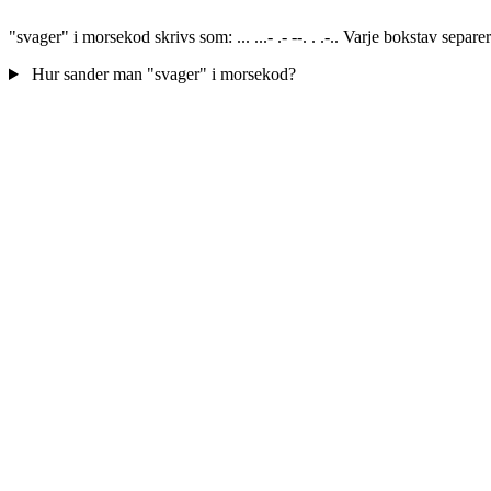
"svager" i morsekod skrivs som: ... ...- .- --. . .-.. Varje bokstav se
Hur sander man "svager" i morsekod?