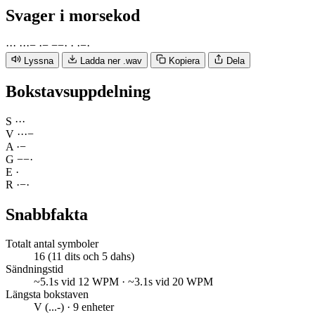
Svager
i morsekod
·
·
·
·
·
·
−
·
−
−
−
·
·
·
−
·
Lyssna
Ladda ner .wav
Kopiera
Dela
Bokstavsuppdelning
S
·
·
·
V
·
·
·
−
A
·
−
G
−
−
·
E
·
R
·
−
·
Snabbfakta
Totalt antal symboler
16 (11 dits och 5 dahs)
Sändningstid
~5.1s vid 12 WPM · ~3.1s vid 20 WPM
Längsta bokstaven
V (...-) · 9 enheter