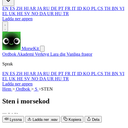
EN
ES
ZH
HI
AR
JA
RU
DE
PT
FR
IT
ID
KO
PL
CS
TH
BN
VI
EL
UK
HE
SV
NO
DA
UR
HU
TR
Ladda ner appen
MorseKit
Ordbok
Akademi
Verktyg
Lara dig
Vanliga fragor
Sprak
EN
ES
ZH
HI
AR
JA
RU
DE
PT
FR
IT
ID
KO
PL
CS
TH
BN
VI
EL
UK
HE
SV
NO
DA
UR
HU
TR
Ladda ner appen
Hem
>
Ordbok
>
S
>
STEN
Sten
i morsekod
·
·
·
−
·
−
·
Lyssna
Ladda ner .wav
Kopiera
Dela