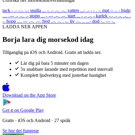
Utforska fler morsekodsoversattningar
tack
- .- -.-. -.-
snalla
... -. .- .-.. .-..
vatten
...- .- - - . -.
mat
-- .- -
hjalp
.... .--- .- .-.. .-
stopp
... - --- .--. .--.
start
... - .- .-. -
karlek
-.- .- .-. .-.. .
-.
hopp
.... --- .--. .--.
fred
..-. .-. . -..
liv
.-.. .. ...-
dod
-.. --- -..
LADDA NER APPEN
Borja lara dig morsekod idag
Tillganglig pa iOS och Android. Gratis att ladda ner.
Lär dig på bara 5 minuter om dagen
5x snabbare larande med repetition med intervall
Komplett ljudverktyg med justerbar hastighet
Download on the
App Store
Get it on
Google Play
Gratis · iOS och Android · 27 språk
Se hur det fungerar