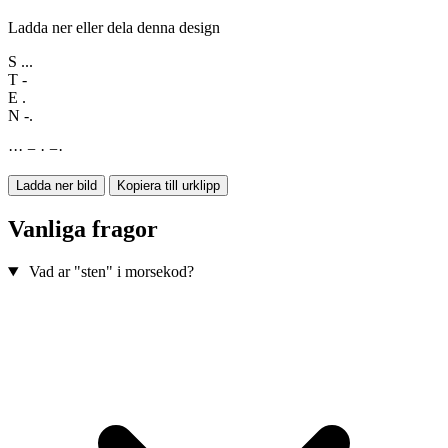
Ladda ner eller dela denna design
S
...
T
-
E
.
N
-.
·
·
·
−
·
−
·
Ladda ner bild
Kopiera till urklipp
Vanliga fragor
Vad ar "sten" i morsekod?