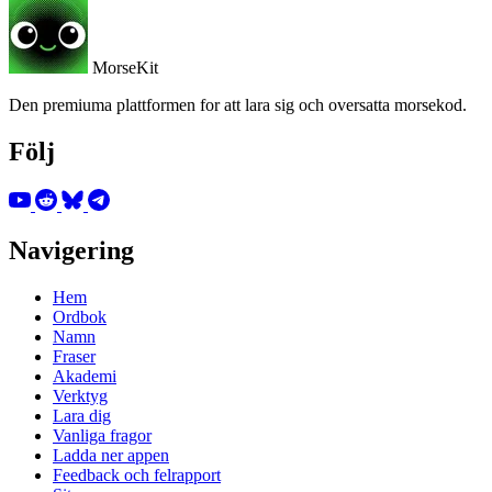
MorseKit
Den premiuma plattformen for att lara sig och oversatta morsekod.
Följ
Navigering
Hem
Ordbok
Namn
Fraser
Akademi
Verktyg
Lara dig
Vanliga fragor
Ladda ner appen
Feedback och felrapport