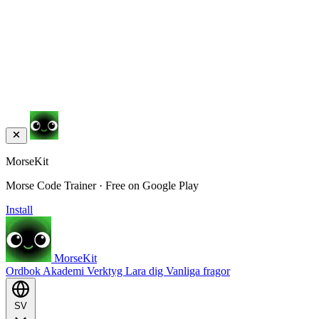
MorseKit
Morse Code Trainer · Free on Google Play
Install
MorseKit
Ordbok
Akademi
Verktyg
Lara dig
Vanliga fragor
SV