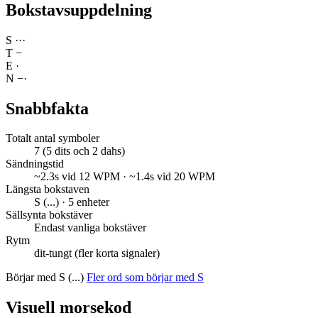
Bokstavsuppdelning
S
·
·
·
T
−
E
·
N
−
·
Snabbfakta
Totalt antal symboler
7 (5 dits och 2 dahs)
Sändningstid
~2.3s vid 12 WPM · ~1.4s vid 20 WPM
Längsta bokstaven
S (...) · 5 enheter
Sällsynta bokstäver
Endast vanliga bokstäver
Rytm
dit-tungt (fler korta signaler)
Börjar med S (...)
Fler ord som börjar med S
Visuell morsekod