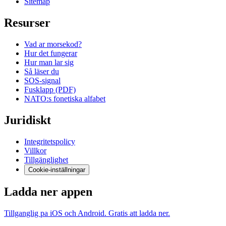
Sitemap
Resurser
Vad ar morsekod?
Hur det fungerar
Hur man lar sig
Så läser du
SOS-signal
Fusklapp (PDF)
NATO:s fonetiska alfabet
Juridiskt
Integritetspolicy
Villkor
Tillgänglighet
Cookie-inställningar
Ladda ner appen
Tillganglig pa iOS och Android. Gratis att ladda ner.