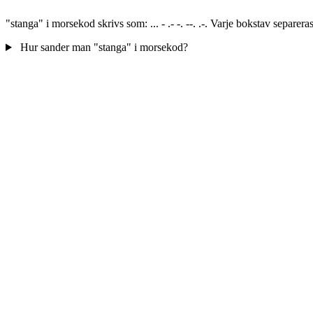
"stanga" i morsekod skrivs som: ... - .- -. --. .-. Varje bokstav separ
Hur sander man "stanga" i morsekod?