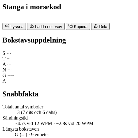
Stanga
i morsekod
·
·
·
−
·
−
−
·
−
−
·
·
−
Lyssna
Ladda ner .wav
Kopiera
Dela
Bokstavsuppdelning
S
·
·
·
T
−
A
·
−
N
−
·
G
−
−
·
A
·
−
Snabbfakta
Totalt antal symboler
13 (7 dits och 6 dahs)
Sändningstid
~4.7s vid 12 WPM · ~2.8s vid 20 WPM
Längsta bokstaven
G (--.) · 9 enheter