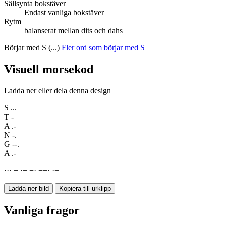
Sällsynta bokstäver
Endast vanliga bokstäver
Rytm
balanserat mellan dits och dahs
Börjar med S (...)
Fler ord som börjar med S
Visuell morsekod
Ladda ner eller dela denna design
S
...
T
-
A
.-
N
-.
G
--.
A
.-
·
·
·
−
·
−
−
·
−
−
·
·
−
Ladda ner bild
Kopiera till urklipp
Vanliga fragor