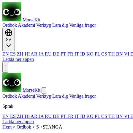
MorseKit
Ordbok
Akademi
Verktyg
Lara dig
Vanliga fragor
SV
EN
ES
ZH
HI
AR
JA
RU
DE
PT
FR
IT
ID
KO
PL
CS
TH
BN
VI
Ladda ner appen
MorseKit
Ordbok
Akademi
Verktyg
Lara dig
Vanliga fragor
Sprak
EN
ES
ZH
HI
AR
JA
RU
DE
PT
FR
IT
ID
KO
PL
CS
TH
BN
VI
Ladda ner appen
Hem
>
Ordbok
>
S
>
STANGA