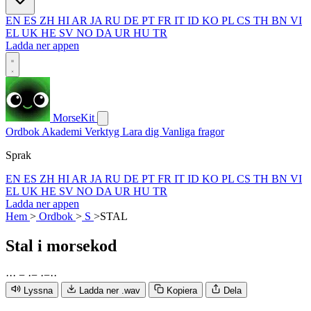
EN
ES
ZH
HI
AR
JA
RU
DE
PT
FR
IT
ID
KO
PL
CS
TH
BN
VI
EL
UK
HE
SV
NO
DA
UR
HU
TR
Ladda ner appen
MorseKit
Ordbok
Akademi
Verktyg
Lara dig
Vanliga fragor
Sprak
EN
ES
ZH
HI
AR
JA
RU
DE
PT
FR
IT
ID
KO
PL
CS
TH
BN
VI
EL
UK
HE
SV
NO
DA
UR
HU
TR
Ladda ner appen
Hem
>
Ordbok
>
S
>
STAL
Stal
i morsekod
·
·
·
−
·
−
·
−
·
·
Lyssna
Ladda ner .wav
Kopiera
Dela