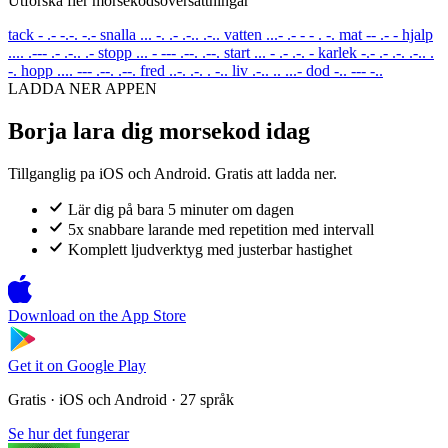
Utforska fler morsekodsoversattningar
tack
- .- -.-. -.-
snalla
... -. .- .-.. .-..
vatten
...- .- - - . -.
mat
-- .- -
hjalp
.... .--- .- .-.. .-
stopp
... - --- .--. .--.
start
... - .- .-. -
karlek
-.- .- .-. .-.. .
-.
hopp
.... --- .--. .--.
fred
..-. .-. . -..
liv
.-.. .. ...-
dod
-.. --- -..
LADDA NER APPEN
Borja lara dig morsekod idag
Tillganglig pa iOS och Android. Gratis att ladda ner.
Lär dig på bara 5 minuter om dagen
5x snabbare larande med repetition med intervall
Komplett ljudverktyg med justerbar hastighet
Download on the
App Store
Get it on
Google Play
Gratis · iOS och Android · 27 språk
Se hur det fungerar