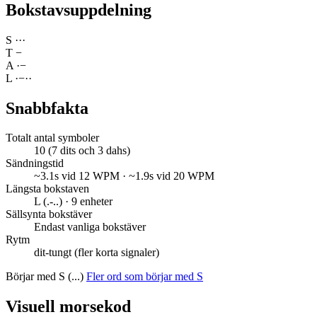
Bokstavsuppdelning
S
·
·
·
T
−
A
·
−
L
·
−
·
·
Snabbfakta
Totalt antal symboler
10 (7 dits och 3 dahs)
Sändningstid
~3.1s vid 12 WPM · ~1.9s vid 20 WPM
Längsta bokstaven
L (.-..) · 9 enheter
Sällsynta bokstäver
Endast vanliga bokstäver
Rytm
dit-tungt (fler korta signaler)
Börjar med S (...)
Fler ord som börjar med S
Visuell morsekod