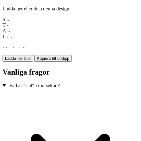
Ladda ner eller dela denna design
S
...
T
-
A
.-
L
.-..
·
·
·
−
·
−
·
−
·
·
Ladda ner bild
Kopiera till urklipp
Vanliga fragor
Vad ar "stal" i morsekod?