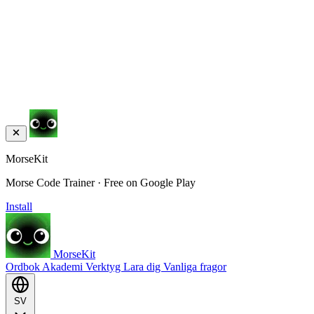
MorseKit
Morse Code Trainer · Free on Google Play
Install
MorseKit
Ordbok
Akademi
Verktyg
Lara dig
Vanliga fragor
SV