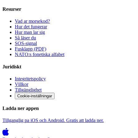
Resurser
Vad ar morsekod?
Hur det fungerar
Hur man lar sig
Så läser du
SOS-signal
Fusklapp (PDF)
NATO:s fonetiska alfabet
Juridiskt
Integritetspolicy
Villkor
Tillgänglighet
Cookie-inställningar
Ladda ner appen
Tillganglig pa iOS och Android. Gratis att ladda ner.