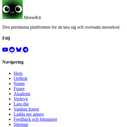
MorseKit
Den premiuma plattformen for att lara sig och oversatta morsekod.
Följ
Navigering
Hem
Ordbok
Namn
Fraser
Akademi
Verktyg
Lara dig
Vanliga fragor
Ladda ner appen
Feedback och felrapport
Sitemap