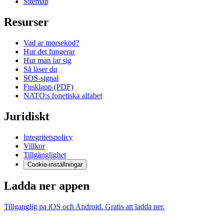
Sitemap
Resurser
Vad ar morsekod?
Hur det fungerar
Hur man lar sig
Så läser du
SOS-signal
Fusklapp (PDF)
NATO:s fonetiska alfabet
Juridiskt
Integritetspolicy
Villkor
Tillgänglighet
Cookie-inställningar
Ladda ner appen
Tillganglig pa iOS och Android. Gratis att ladda ner.