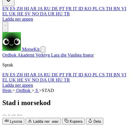
EN
ES
ZH
HI
AR
JA
RU
DE
PT
FR
IT
ID
KO
PL
CS
TH
BN
VI
EL
UK
HE
SV
NO
DA
UR
HU
TR
Ladda ner appen
MorseKit
Ordbok
Akademi
Verktyg
Lara dig
Vanliga fragor
Sprak
EN
ES
ZH
HI
AR
JA
RU
DE
PT
FR
IT
ID
KO
PL
CS
TH
BN
VI
EL
UK
HE
SV
NO
DA
UR
HU
TR
Ladda ner appen
Hem
>
Ordbok
>
S
>
STAD
Stad
i morsekod
·
·
·
−
·
−
−
·
·
Lyssna
Ladda ner .wav
Kopiera
Dela