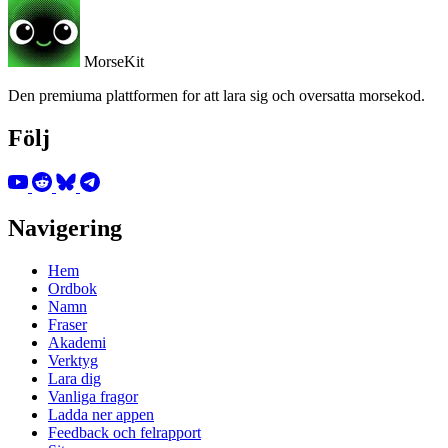
MorseKit
Den premiuma plattformen for att lara sig och oversatta morsekod.
Följ
Navigering
Hem
Ordbok
Namn
Fraser
Akademi
Verktyg
Lara dig
Vanliga fragor
Ladda ner appen
Feedback och felrapport