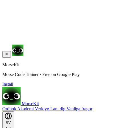
MorseKit
Morse Code Trainer · Free on Google Play
Install
MorseKit
Ordbok
Akademi
Verktyg
Lara dig
Vanliga fragor
SV