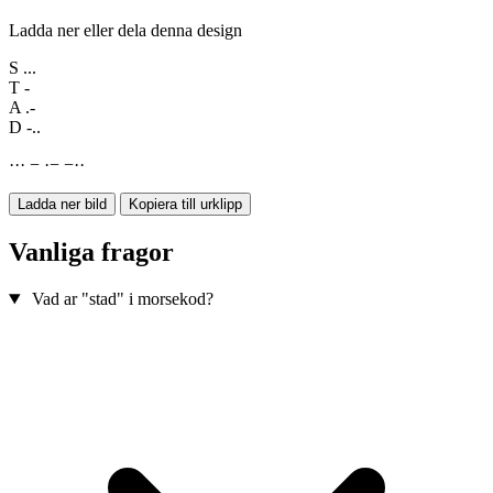
Ladda ner eller dela denna design
S
...
T
-
A
.-
D
-..
·
·
·
−
·
−
−
·
·
Ladda ner bild
Kopiera till urklipp
Vanliga fragor
Vad ar "stad" i morsekod?