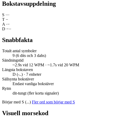
Bokstavsuppdelning
S
·
·
·
T
−
A
·
−
D
−
·
·
Snabbfakta
Totalt antal symboler
9 (6 dits och 3 dahs)
Sändningstid
~2.9s vid 12 WPM · ~1.7s vid 20 WPM
Längsta bokstaven
D (-..) · 7 enheter
Sällsynta bokstäver
Endast vanliga bokstäver
Rytm
dit-tungt (fler korta signaler)
Börjar med S (...)
Fler ord som börjar med S
Visuell morsekod