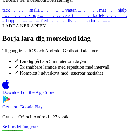
Utforska fler morsekodsoversattningar
tack
- .- -.-. -.-
snalla
... -. .- .-.. .-..
vatten
...- .- - - . -.
mat
-- .- -
hjalp
.... .--- .- .-.. .-
stopp
... - --- .--. .--.
start
... - .- .-. -
karlek
-.- .- .-. .-.. .
-.
hopp
.... --- .--. .--.
fred
..-. .-. . -..
liv
.-.. .. ...-
dod
-.. --- -..
LADDA NER APPEN
Borja lara dig morsekod idag
Tillganglig pa iOS och Android. Gratis att ladda ner.
Lär dig på bara 5 minuter om dagen
5x snabbare larande med repetition med intervall
Komplett ljudverktyg med justerbar hastighet
Download on the
App Store
Get it on
Google Play
Gratis · iOS och Android · 27 språk
Se hur det fungerar