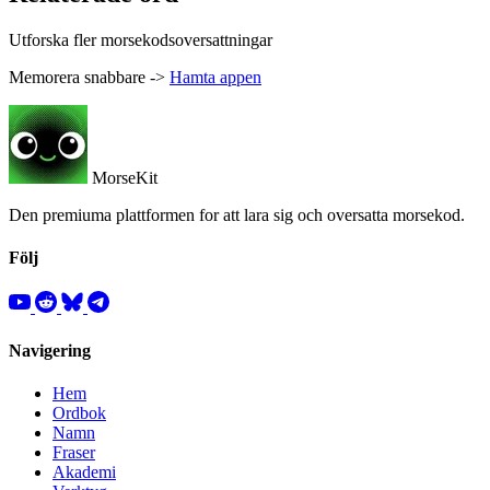
Utforska fler morsekodsoversattningar
Memorera snabbare ->
Hamta appen
MorseKit
Den premiuma plattformen for att lara sig och oversatta morsekod.
Följ
Navigering
Hem
Ordbok
Namn
Fraser
Akademi