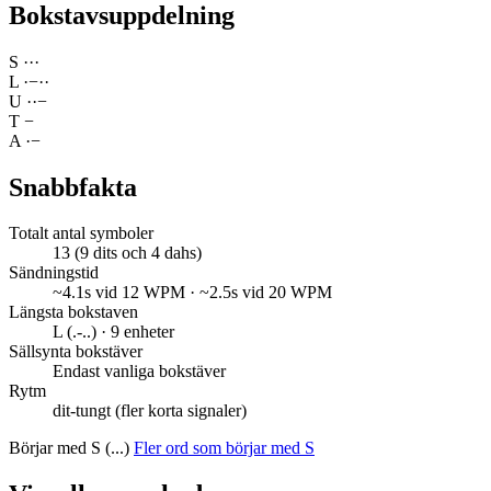
Bokstavsuppdelning
S
·
·
·
L
·
−
·
·
U
·
·
−
T
−
A
·
−
Snabbfakta
Totalt antal symboler
13 (9 dits och 4 dahs)
Sändningstid
~4.1s vid 12 WPM · ~2.5s vid 20 WPM
Längsta bokstaven
L (.-..) · 9 enheter
Sällsynta bokstäver
Endast vanliga bokstäver
Rytm
dit-tungt (fler korta signaler)
Börjar med S (...)
Fler ord som börjar med S