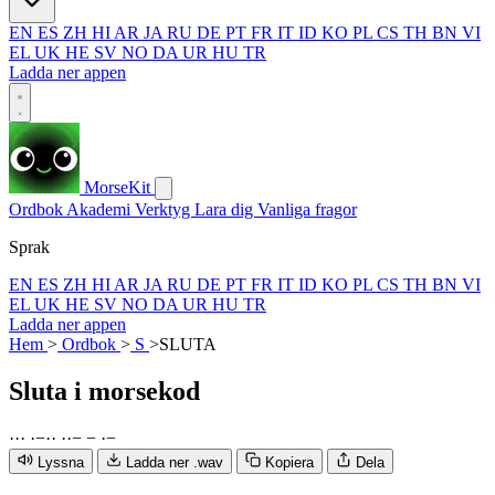
EN
ES
ZH
HI
AR
JA
RU
DE
PT
FR
IT
ID
KO
PL
CS
TH
BN
VI
EL
UK
HE
SV
NO
DA
UR
HU
TR
Ladda ner appen
MorseKit
Ordbok
Akademi
Verktyg
Lara dig
Vanliga fragor
Sprak
EN
ES
ZH
HI
AR
JA
RU
DE
PT
FR
IT
ID
KO
PL
CS
TH
BN
VI
EL
UK
HE
SV
NO
DA
UR
HU
TR
Ladda ner appen
Hem
>
Ordbok
>
S
>
SLUTA
Sluta
i morsekod
·
·
·
·
−
·
·
·
·
−
−
·
−
Lyssna
Ladda ner .wav
Kopiera
Dela