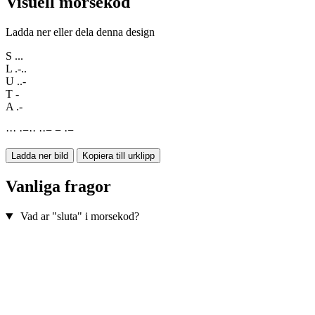
Visuell morsekod
Ladda ner eller dela denna design
S
...
L
.-..
U
..-
T
-
A
.-
·
·
·
·
−
·
·
·
·
−
−
·
−
Ladda ner bild
Kopiera till urklipp
Vanliga fragor
Vad ar "sluta" i morsekod?