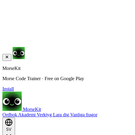
MorseKit
Morse Code Trainer · Free on Google Play
Install
MorseKit
Ordbok
Akademi
Verktyg
Lara dig
Vanliga fragor
SV