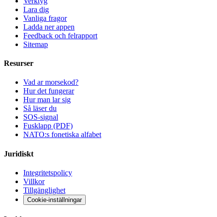
Verktyg
Lara dig
Vanliga fragor
Ladda ner appen
Feedback och felrapport
Sitemap
Resurser
Vad ar morsekod?
Hur det fungerar
Hur man lar sig
Så läser du
SOS-signal
Fusklapp (PDF)
NATO:s fonetiska alfabet
Juridiskt
Integritetspolicy
Villkor
Tillgänglighet
Cookie-inställningar