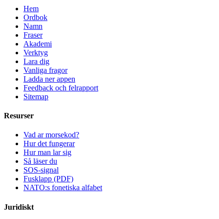
Hem
Ordbok
Namn
Fraser
Akademi
Verktyg
Lara dig
Vanliga fragor
Ladda ner appen
Feedback och felrapport
Sitemap
Resurser
Vad ar morsekod?
Hur det fungerar
Hur man lar sig
Så läser du
SOS-signal
Fusklapp (PDF)
NATO:s fonetiska alfabet
Juridiskt