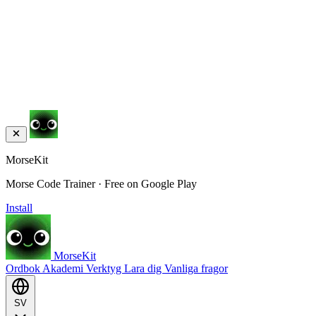
MorseKit
Morse Code Trainer · Free on Google Play
Install
MorseKit
Ordbok
Akademi
Verktyg
Lara dig
Vanliga fragor
SV