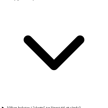
Vilken bokstav i "skytte" tar längst tid att sända?