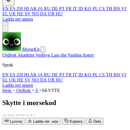
EN
ES
ZH
HI
AR
JA
RU
DE
PT
FR
IT
ID
KO
PL
CS
TH
BN
VI
EL
UK
HE
SV
NO
DA
UR
HU
Ladda ner appen
MorseKit
Ordbok
Akademi
Verktyg
Lara dig
Vanliga fragor
Sprak
EN
ES
ZH
HI
AR
JA
RU
DE
PT
FR
IT
ID
KO
PL
CS
TH
BN
VI
EL
UK
HE
SV
NO
DA
UR
HU
Ladda ner appen
Hem
>
Ordbok
>
S
>
SKYTTE
Skytte
i morsekod
·
·
·
−
·
−
−
·
−
−
−
−
·
Lyssna
Ladda ner .wav
Kopiera
Dela