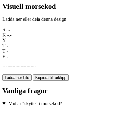
Visuell morsekod
Ladda ner eller dela denna design
S
...
K
-.-
Y
-.--
T
-
T
-
E
.
·
·
·
−
·
−
−
·
−
−
−
−
·
Ladda ner bild
Kopiera till urklipp
Vanliga fragor
Vad ar "skytte" i morsekod?