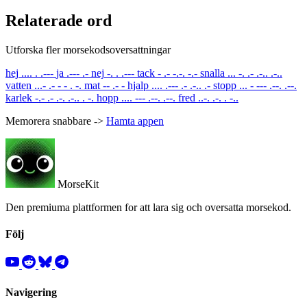
Relaterade ord
Utforska fler morsekodsoversattningar
hej
.... . .---
ja
.--- .-
nej
-. . .---
tack
- .- -.-. -.-
snalla
... -. .- .-.. .-..
vatten
...- .- - - . -.
mat
-- .- -
hjalp
.... .--- .- .-.. .-
stopp
... - --- .--. .--.
karlek
-.- .- .-. .-.. . -.
hopp
.... --- .--. .--.
fred
..-. .-. . -..
Memorera snabbare ->
Hamta appen
MorseKit
Den premiuma plattformen for att lara sig och oversatta morsekod.
Följ
Navigering