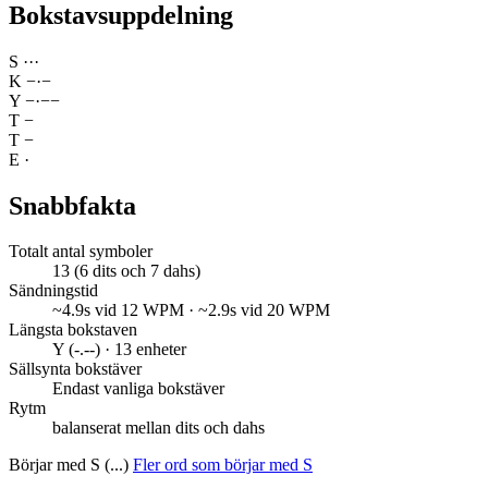
Bokstavsuppdelning
S
·
·
·
K
−
·
−
Y
−
·
−
−
T
−
T
−
E
·
Snabbfakta
Totalt antal symboler
13 (6 dits och 7 dahs)
Sändningstid
~4.9s vid 12 WPM · ~2.9s vid 20 WPM
Längsta bokstaven
Y (-.--) · 13 enheter
Sällsynta bokstäver
Endast vanliga bokstäver
Rytm
balanserat mellan dits och dahs
Börjar med S (...)
Fler ord som börjar med S