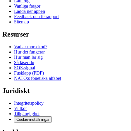
Lara dig
Vanliga fragor
Ladda ner appen
Feedback och felrapport
Sitemap
Resurser
Vad ar morsekod?
Hur det fungerar
Hur man lar sig
Så läser du
SOS-signal
Fusklapp (PDF)
NATO:s fonetiska alfabet
Juridiskt
Integritetspolicy
Villkor
Tillgänglighet
Cookie-inställningar