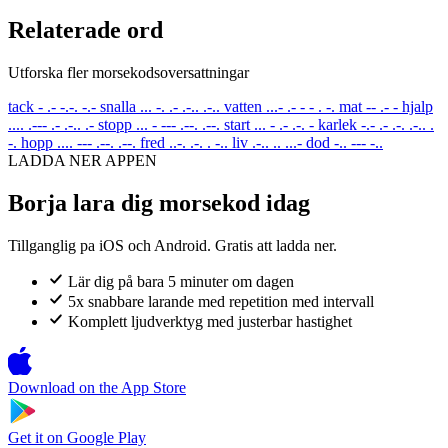
Relaterade ord
Utforska fler morsekodsoversattningar
tack
- .- -.-. -.-
snalla
... -. .- .-.. .-..
vatten
...- .- - - . -.
mat
-- .- -
hjalp
.... .--- .- .-.. .-
stopp
... - --- .--. .--.
start
... - .- .-. -
karlek
-.- .- .-. .-.. .
-.
hopp
.... --- .--. .--.
fred
..-. .-. . -..
liv
.-.. .. ...-
dod
-.. --- -..
LADDA NER APPEN
Borja lara dig morsekod idag
Tillganglig pa iOS och Android. Gratis att ladda ner.
Lär dig på bara 5 minuter om dagen
5x snabbare larande med repetition med intervall
Komplett ljudverktyg med justerbar hastighet
Download on the
App Store
Get it on
Google Play