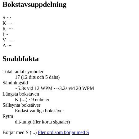
Bokstavsuppdelning
S
·
·
·
K
−
·
−
R
·
−
·
I
·
·
V
·
·
·
−
A
·
−
Snabbfakta
Totalt antal symboler
17 (12 dits och 5 dahs)
Sändningstid
~5.3s vid 12 WPM · ~3.2s vid 20 WPM
Längsta bokstaven
K (-.-) · 9 enheter
Sällsynta bokstäver
Endast vanliga bokstäver
Rytm
dit-tungt (fler korta signaler)
Börjar med S (...)
Fler ord som börjar med S