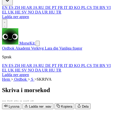
EN
ES
ZH
HI
AR
JA
RU
DE
PT
FR
IT
ID
KO
PL
CS
TH
BN
VI
EL
UK
HE
SV
NO
DA
UR
HU
TR
Ladda ner appen
MorseKit
Ordbok
Akademi
Verktyg
Lara dig
Vanliga fragor
Sprak
EN
ES
ZH
HI
AR
JA
RU
DE
PT
FR
IT
ID
KO
PL
CS
TH
BN
VI
EL
UK
HE
SV
NO
DA
UR
HU
TR
Ladda ner appen
Hem
>
Ordbok
>
S
>
SKRIVA
Skriva
i morsekod
·
·
·
−
·
−
·
−
·
·
·
·
·
·
−
·
−
Lyssna
Ladda ner .wav
Kopiera
Dela