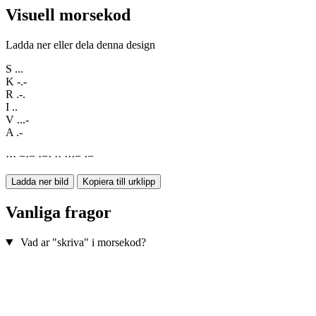
Visuell morsekod
Ladda ner eller dela denna design
S
...
K
-.-
R
.-.
I
..
V
...-
A
.-
·
·
·
−
·
−
·
−
·
·
·
·
·
·
−
·
−
Ladda ner bild
Kopiera till urklipp
Vanliga fragor
Vad ar "skriva" i morsekod?