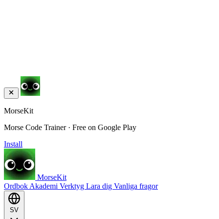
MorseKit
Morse Code Trainer · Free on Google Play
Install
MorseKit
Ordbok
Akademi
Verktyg
Lara dig
Vanliga fragor
SV