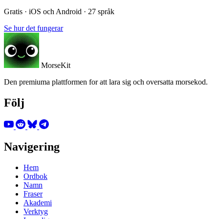
Gratis · iOS och Android · 27 språk
Se hur det fungerar
MorseKit
Den premiuma plattformen for att lara sig och oversatta morsekod.
Följ
Navigering
Hem
Ordbok
Namn
Fraser
Akademi
Verktyg