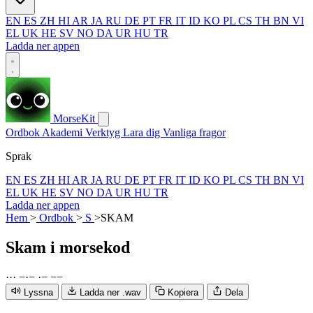
EN
ES
ZH
HI
AR
JA
RU
DE
PT
FR
IT
ID
KO
PL
CS
TH
BN
VI
EL
UK
HE
SV
NO
DA
UR
HU
TR
Ladda ner appen
MorseKit
Ordbok
Akademi
Verktyg
Lara dig
Vanliga fragor
Sprak
EN
ES
ZH
HI
AR
JA
RU
DE
PT
FR
IT
ID
KO
PL
CS
TH
BN
VI
EL
UK
HE
SV
NO
DA
UR
HU
TR
Ladda ner appen
Hem
>
Ordbok
>
S
>
SKAM
Skam
i morsekod
·
·
·
−
·
−
·
−
−
−
Lyssna
Ladda ner .wav
Kopiera
Dela