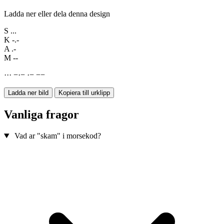
Ladda ner eller dela denna design
S
...
K
-.-
A
.-
M
--
·
·
·
−
·
−
·
−
−
−
Ladda ner bild
Kopiera till urklipp
Vanliga fragor
Vad ar "skam" i morsekod?