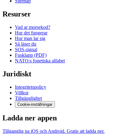
Sitemap
Resurser
Vad ar morsekod?
Hur det fungerar
Hur man lar sig
Så läser du
SOS-signal
Fusklapp (PDF)
NATO:s fonetiska alfabet
Juridiskt
Integritetspolicy
Villkor
Tillgänglighet
Cookie-inställningar
Ladda ner appen
Tillganglig pa iOS och Android. Gratis att ladda ner.