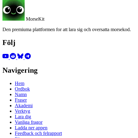
MorseKit
Den premiuma plattformen for att lara sig och oversatta morsekod.
Följ
Navigering
Hem
Ordbok
Namn
Fraser
Akademi
Verktyg
Lara dig
Vanliga fragor
Ladda ner appen
Feedback och felrapport