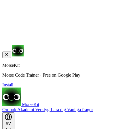
MorseKit
Morse Code Trainer · Free on Google Play
Install
MorseKit
Ordbok
Akademi
Verktyg
Lara dig
Vanliga fragor
SV