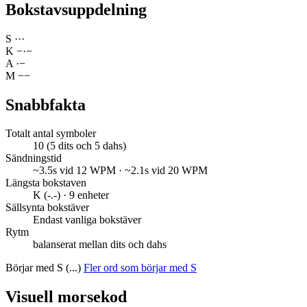
Bokstavsuppdelning
S
·
·
·
K
−
·
−
A
·
−
M
−
−
Snabbfakta
Totalt antal symboler
10 (5 dits och 5 dahs)
Sändningstid
~3.5s vid 12 WPM · ~2.1s vid 20 WPM
Längsta bokstaven
K (-.-) · 9 enheter
Sällsynta bokstäver
Endast vanliga bokstäver
Rytm
balanserat mellan dits och dahs
Börjar med S (...)
Fler ord som börjar med S
Visuell morsekod