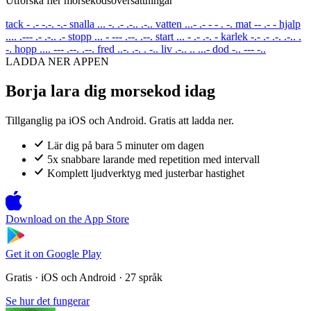
Utforska fler morsekodsoversattningar
tack
- .- -.-. -.-
snalla
... -. .- .-.. .-..
vatten
...- .- - - . -.
mat
-- .- -
hjalp
.... .--- .- .-.. .-
stopp
... - --- .--. .--.
start
... - .- .-. -
karlek
-.- .- .-. .-.. .
-.
hopp
.... --- .--. .--.
fred
..-. .-. . -..
liv
.-.. .. ...-
dod
-.. --- -..
LADDA NER APPEN
Borja lara dig morsekod idag
Tillganglig pa iOS och Android. Gratis att ladda ner.
Lär dig på bara 5 minuter om dagen
5x snabbare larande med repetition med intervall
Komplett ljudverktyg med justerbar hastighet
Download on the
App Store
Get it on
Google Play
Gratis · iOS och Android · 27 språk
Se hur det fungerar