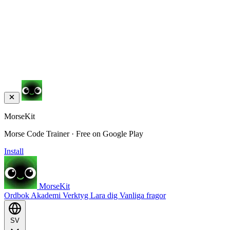
MorseKit
Morse Code Trainer · Free on Google Play
Install
MorseKit
Ordbok
Akademi
Verktyg
Lara dig
Vanliga fragor
SV