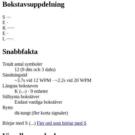
Bokstavsuppdelning
S
·
·
·
E
·
K
−
·
−
E
·
L
·
−
·
·
Snabbfakta
Totalt antal symboler
12 (9 dits och 3 dahs)
Sändningstid
~3.7s vid 12 WPM · ~2.2s vid 20 WPM
Längsta bokstaven
K (-.-) · 9 enheter
Sällsynta bokstäver
Endast vanliga bokstäver
Rytm
dit-tungt (fler korta signaler)
Börjar med S (...)
Fler ord som börjar med S