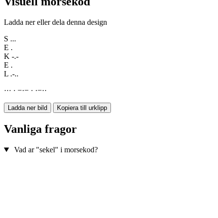
Visuell morsekod
Ladda ner eller dela denna design
S
...
E
.
K
-.-
E
.
L
.-..
·
·
·
·
−
·
−
·
·
−
·
·
Ladda ner bild
Kopiera till urklipp
Vanliga fragor
Vad ar "sekel" i morsekod?