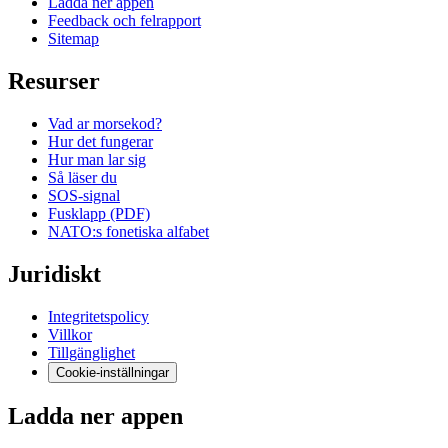
Ladda ner appen
Feedback och felrapport
Sitemap
Resurser
Vad ar morsekod?
Hur det fungerar
Hur man lar sig
Så läser du
SOS-signal
Fusklapp (PDF)
NATO:s fonetiska alfabet
Juridiskt
Integritetspolicy
Villkor
Tillgänglighet
Cookie-inställningar
Ladda ner appen