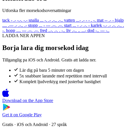
Utforska fler morsekodsoversattningar
tack
- .- -.-. -.-
snalla
... -. .- .-.. .-..
vatten
...- .- - - . -.
mat
-- .- -
hjalp
.... .--- .- .-.. .-
stopp
... - --- .--. .--.
start
... - .- .-. -
karlek
-.- .- .-. .-.. .
-.
hopp
.... --- .--. .--.
fred
..-. .-. . -..
liv
.-.. .. ...-
dod
-.. --- -..
LADDA NER APPEN
Borja lara dig morsekod idag
Tillganglig pa iOS och Android. Gratis att ladda ner.
Lär dig på bara 5 minuter om dagen
5x snabbare larande med repetition med intervall
Komplett ljudverktyg med justerbar hastighet
Download on the
App Store
Get it on
Google Play
Gratis · iOS och Android · 27 språk