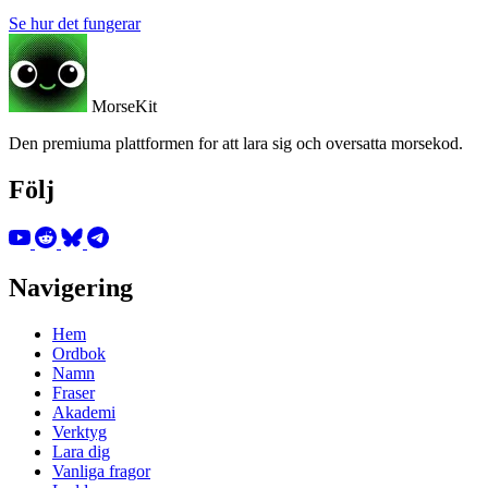
Se hur det fungerar
MorseKit
Den premiuma plattformen for att lara sig och oversatta morsekod.
Följ
Navigering
Hem
Ordbok
Namn
Fraser
Akademi
Verktyg
Lara dig
Vanliga fragor