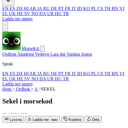
EN
ES
ZH
HI
AR
JA
RU
DE
PT
FR
IT
ID
KO
PL
CS
TH
BN
VI
EL
UK
HE
SV
NO
DA
UR
HU
TR
Ladda ner appen
MorseKit
Ordbok
Akademi
Verktyg
Lara dig
Vanliga fragor
Sprak
EN
ES
ZH
HI
AR
JA
RU
DE
PT
FR
IT
ID
KO
PL
CS
TH
BN
VI
EL
UK
HE
SV
NO
DA
UR
HU
TR
Ladda ner appen
Hem
>
Ordbok
>
S
>
SEKEL
Sekel
i morsekod
·
·
·
·
−
·
−
·
·
−
·
·
Lyssna
Ladda ner .wav
Kopiera
Dela