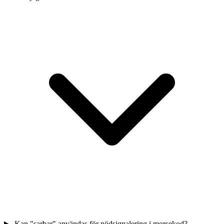
Kan "sarbar" användas för nödsignalering i morsekod?