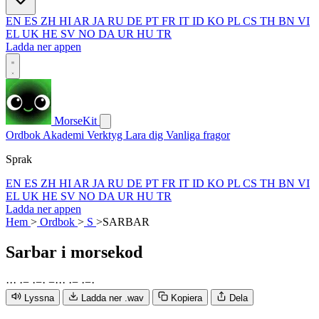
EN
ES
ZH
HI
AR
JA
RU
DE
PT
FR
IT
ID
KO
PL
CS
TH
BN
VI
EL
UK
HE
SV
NO
DA
UR
HU
TR
Ladda ner appen
MorseKit
Ordbok
Akademi
Verktyg
Lara dig
Vanliga fragor
Sprak
EN
ES
ZH
HI
AR
JA
RU
DE
PT
FR
IT
ID
KO
PL
CS
TH
BN
VI
EL
UK
HE
SV
NO
DA
UR
HU
TR
Ladda ner appen
Hem
>
Ordbok
>
S
>
SARBAR
Sarbar
i morsekod
·
·
·
·
−
·
−
·
−
·
·
·
·
−
·
−
·
Lyssna
Ladda ner .wav
Kopiera
Dela