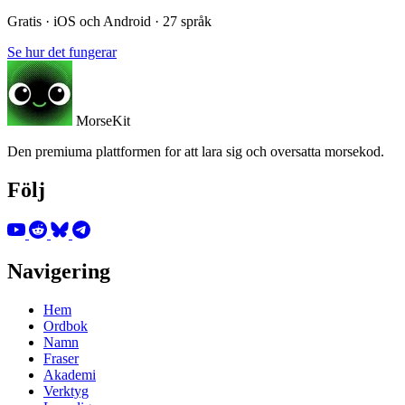
Gratis · iOS och Android · 27 språk
Se hur det fungerar
MorseKit
Den premiuma plattformen for att lara sig och oversatta morsekod.
Följ
Navigering
Hem
Ordbok
Namn
Fraser
Akademi
Verktyg