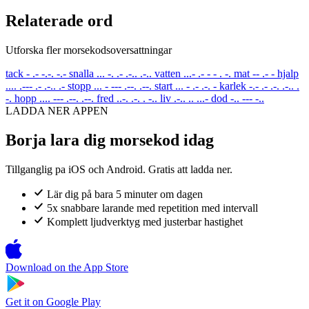
Relaterade ord
Utforska fler morsekodsoversattningar
tack
- .- -.-. -.-
snalla
... -. .- .-.. .-..
vatten
...- .- - - . -.
mat
-- .- -
hjalp
.... .--- .- .-.. .-
stopp
... - --- .--. .--.
start
... - .- .-. -
karlek
-.- .- .-. .-.. .
-.
hopp
.... --- .--. .--.
fred
..-. .-. . -..
liv
.-.. .. ...-
dod
-.. --- -..
LADDA NER APPEN
Borja lara dig morsekod idag
Tillganglig pa iOS och Android. Gratis att ladda ner.
Lär dig på bara 5 minuter om dagen
5x snabbare larande med repetition med intervall
Komplett ljudverktyg med justerbar hastighet
Download on the
App Store
Get it on
Google Play