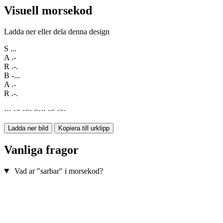
Visuell morsekod
Ladda ner eller dela denna design
S
...
A
.-
R
.-.
B
-...
A
.-
R
.-.
·
·
·
·
−
·
−
·
−
·
·
·
·
−
·
−
·
Ladda ner bild
Kopiera till urklipp
Vanliga fragor
Vad ar "sarbar" i morsekod?