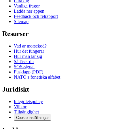
Lara dig
Vanliga fragor
Ladda ner appen
Feedback och felrapport
Sitemap
Resurser
Vad ar morsekod?
Hur det fungerar
Hur man lar sig
Så läser du
SOS-signal
Fusklapp (PDF)
NATO:s fonetiska alfabet
Juridiskt
Integritetspolicy
Villkor
Tillgänglighet
Cookie-inställningar