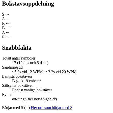
Bokstavsuppdelning
S
·
·
·
A
·
−
R
·
−
·
B
−
·
·
·
A
·
−
R
·
−
·
Snabbfakta
Totalt antal symboler
17 (12 dits och 5 dahs)
Sändningstid
~5.3s vid 12 WPM · ~3.2s vid 20 WPM
Längsta bokstaven
B (-...) · 9 enheter
Sällsynta bokstäver
Endast vanliga bokstäver
Rytm
dit-tungt (fler korta signaler)
Börjar med S (...)
Fler ord som börjar med S