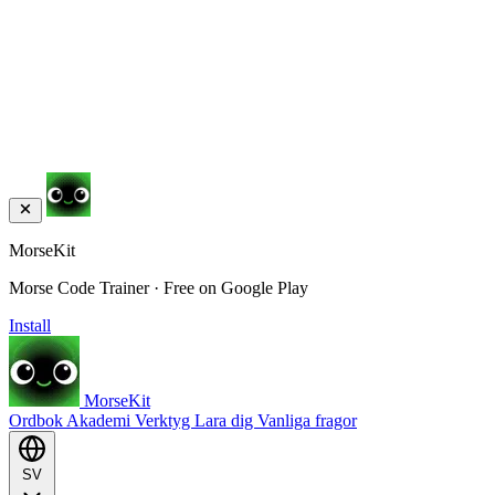
MorseKit
Morse Code Trainer · Free on Google Play
Install
MorseKit
Ordbok
Akademi
Verktyg
Lara dig
Vanliga fragor
SV