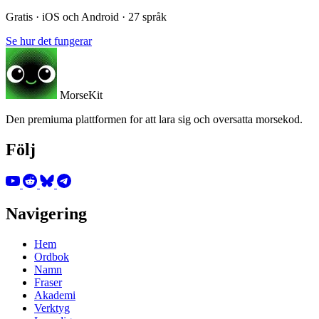
Gratis · iOS och Android · 27 språk
Se hur det fungerar
MorseKit
Den premiuma plattformen for att lara sig och oversatta morsekod.
Följ
Navigering
Hem
Ordbok
Namn
Fraser
Akademi
Verktyg