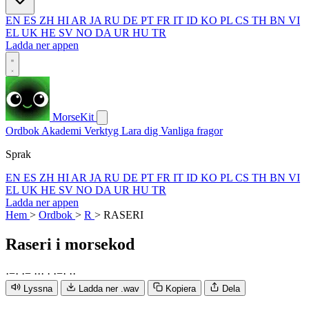
EN
ES
ZH
HI
AR
JA
RU
DE
PT
FR
IT
ID
KO
PL
CS
TH
BN
VI
EL
UK
HE
SV
NO
DA
UR
HU
TR
Ladda ner appen
MorseKit
Ordbok
Akademi
Verktyg
Lara dig
Vanliga fragor
Sprak
EN
ES
ZH
HI
AR
JA
RU
DE
PT
FR
IT
ID
KO
PL
CS
TH
BN
VI
EL
UK
HE
SV
NO
DA
UR
HU
TR
Ladda ner appen
Hem
>
Ordbok
>
R
>
RASERI
Raseri
i morsekod
·
−
·
·
−
·
·
·
·
·
−
·
·
·
Lyssna
Ladda ner .wav
Kopiera
Dela