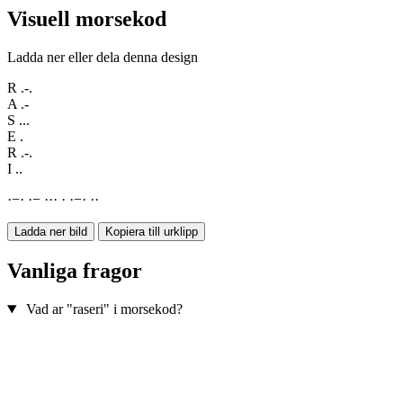
Visuell morsekod
Ladda ner eller dela denna design
R
.-.
A
.-
S
...
E
.
R
.-.
I
..
·
−
·
·
−
·
·
·
·
·
−
·
·
·
Ladda ner bild
Kopiera till urklipp
Vanliga fragor
Vad ar "raseri" i morsekod?