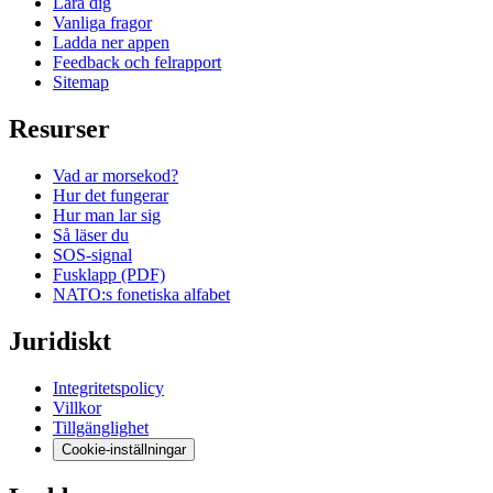
Lara dig
Vanliga fragor
Ladda ner appen
Feedback och felrapport
Sitemap
Resurser
Vad ar morsekod?
Hur det fungerar
Hur man lar sig
Så läser du
SOS-signal
Fusklapp (PDF)
NATO:s fonetiska alfabet
Juridiskt
Integritetspolicy
Villkor
Tillgänglighet
Cookie-inställningar