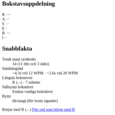
Bokstavsuppdelning
R
·
−
·
A
·
−
S
·
·
·
E
·
R
·
−
·
I
·
·
Snabbfakta
Totalt antal symboler
14 (11 dits och 3 dahs)
Sändningstid
~4.3s vid 12 WPM · ~2.6s vid 20 WPM
Längsta bokstaven
R (.-.) · 7 enheter
Sällsynta bokstäver
Endast vanliga bokstäver
Rytm
dit-tungt (fler korta signaler)
Börjar med R (.-.)
Fler ord som börjar med R