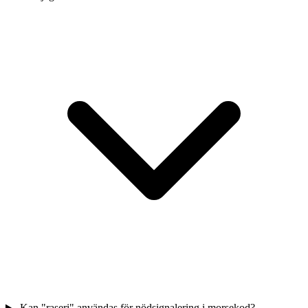
Kan "raseri" användas för nödsignalering i morsekod?