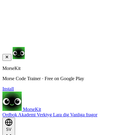
MorseKit
Morse Code Trainer · Free on Google Play
Install
MorseKit
Ordbok
Akademi
Verktyg
Lara dig
Vanliga fragor
SV