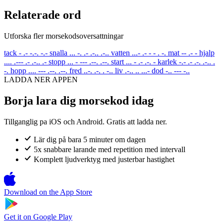
Relaterade ord
Utforska fler morsekodsoversattningar
tack
- .- -.-. -.-
snalla
... -. .- .-.. .-..
vatten
...- .- - - . -.
mat
-- .- -
hjalp
.... .--- .- .-.. .-
stopp
... - --- .--. .--.
start
... - .- .-. -
karlek
-.- .- .-. .-.. .
-.
hopp
.... --- .--. .--.
fred
..-. .-. . -..
liv
.-.. .. ...-
dod
-.. --- -..
LADDA NER APPEN
Borja lara dig morsekod idag
Tillganglig pa iOS och Android. Gratis att ladda ner.
Lär dig på bara 5 minuter om dagen
5x snabbare larande med repetition med intervall
Komplett ljudverktyg med justerbar hastighet
Download on the
App Store
Get it on
Google Play