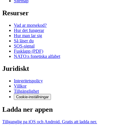
Sitemap
Resurser
Vad ar morsekod?
Hur det fungerar
Hur man lar sig
Så läser du
SOS-signal
Fusklapp (PDF)
NATO:s fonetiska alfabet
Juridiskt
Integritetspolicy
Villkor
Tillgänglighet
Cookie-inställningar
Ladda ner appen
Tillganglig pa iOS och Android. Gratis att ladda ner.