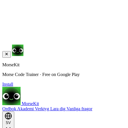
MorseKit
Morse Code Trainer · Free on Google Play
Install
MorseKit
Ordbok
Akademi
Verktyg
Lara dig
Vanliga fragor
SV