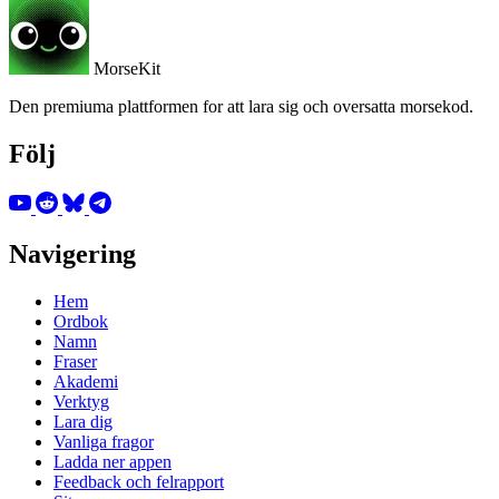
MorseKit
Den premiuma plattformen for att lara sig och oversatta morsekod.
Följ
Navigering
Hem
Ordbok
Namn
Fraser
Akademi
Verktyg
Lara dig
Vanliga fragor
Ladda ner appen
Feedback och felrapport