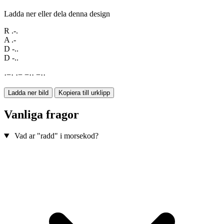
Ladda ner eller dela denna design
R
.-.
A
.-
D
-..
D
-..
·
−
·
·
−
−
·
·
−
·
·
Ladda ner bild
Kopiera till urklipp
Vanliga fragor
Vad ar "radd" i morsekod?