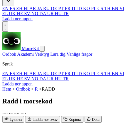
EN
ES
ZH
HI
AR
JA
RU
DE
PT
FR
IT
ID
KO
PL
CS
TH
BN
VI
EL
UK
HE
SV
NO
DA
UR
HU
TR
Ladda ner appen
MorseKit
Ordbok
Akademi
Verktyg
Lara dig
Vanliga fragor
Sprak
EN
ES
ZH
HI
AR
JA
RU
DE
PT
FR
IT
ID
KO
PL
CS
TH
BN
VI
EL
UK
HE
SV
NO
DA
UR
HU
TR
Ladda ner appen
Hem
>
Ordbok
>
R
>
RADD
Radd
i morsekod
·
−
·
·
−
−
·
·
−
·
·
Lyssna
Ladda ner .wav
Kopiera
Dela