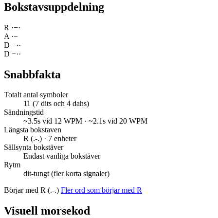
Bokstavsuppdelning
R
·
−
·
A
·
−
D
−
·
·
D
−
·
·
Snabbfakta
Totalt antal symboler
11 (7 dits och 4 dahs)
Sändningstid
~3.5s vid 12 WPM · ~2.1s vid 20 WPM
Längsta bokstaven
R (.-.) · 7 enheter
Sällsynta bokstäver
Endast vanliga bokstäver
Rytm
dit-tungt (fler korta signaler)
Börjar med R (.-.)
Fler ord som börjar med R
Visuell morsekod