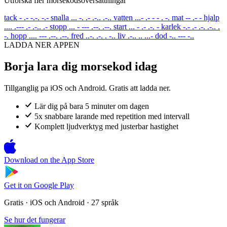
Utforska fler morsekodsoversattningar
tack
- .- -.-. -.-
snalla
... -. .- .-.. .-..
vatten
...- .- - - . -.
mat
-- .- -
hjalp
.... .--- .- .-.. .-
stopp
... - --- .--. .--.
start
... - .- .-. -
karlek
-.- .- .-. .-.. .
-.
hopp
.... --- .--. .--.
fred
..-. .-. . -..
liv
.-.. .. ...-
dod
-.. --- -..
LADDA NER APPEN
Borja lara dig morsekod idag
Tillganglig pa iOS och Android. Gratis att ladda ner.
Lär dig på bara 5 minuter om dagen
5x snabbare larande med repetition med intervall
Komplett ljudverktyg med justerbar hastighet
Download on the
App Store
Get it on
Google Play
Gratis · iOS och Android · 27 språk
Se hur det fungerar