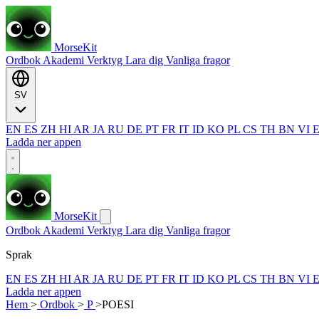
MorseKit
Ordbok
Akademi
Verktyg
Lara dig
Vanliga fragor
SV
EN
ES
ZH
HI
AR
JA
RU
DE
PT
FR
IT
ID
KO
PL
CS
TH
BN
VI
Ladda ner appen
MorseKit
Ordbok
Akademi
Verktyg
Lara dig
Vanliga fragor
Sprak
EN
ES
ZH
HI
AR
JA
RU
DE
PT
FR
IT
ID
KO
PL
CS
TH
BN
VI
Ladda ner appen
Hem
>
Ordbok
>
P
>
POESI