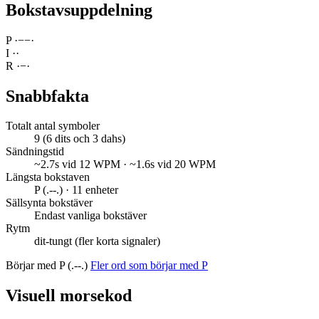
Bokstavsuppdelning
P
·
−
−
·
I
·
·
R
·
−
·
Snabbfakta
Totalt antal symboler
9 (6 dits och 3 dahs)
Sändningstid
~2.7s vid 12 WPM · ~1.6s vid 20 WPM
Längsta bokstaven
P (.--.) · 11 enheter
Sällsynta bokstäver
Endast vanliga bokstäver
Rytm
dit-tungt (fler korta signaler)
Börjar med P (.--.)
Fler ord som börjar med P
Visuell morsekod