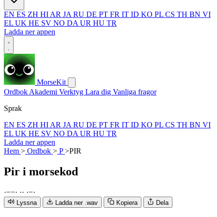
EN
ES
ZH
HI
AR
JA
RU
DE
PT
FR
IT
ID
KO
PL
CS
TH
BN
VI
EL
UK
HE
SV
NO
DA
UR
HU
TR
Ladda ner appen
MorseKit
Ordbok
Akademi
Verktyg
Lara dig
Vanliga fragor
Sprak
EN
ES
ZH
HI
AR
JA
RU
DE
PT
FR
IT
ID
KO
PL
CS
TH
BN
VI
EL
UK
HE
SV
NO
DA
UR
HU
TR
Ladda ner appen
Hem
>
Ordbok
>
P
>
PIR
Pir
i morsekod
·
−
−
·
·
·
·
−
·
Lyssna
Ladda ner .wav
Kopiera
Dela