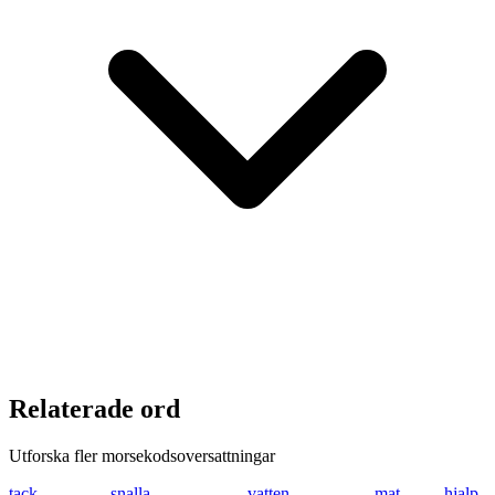
Relaterade ord
Utforska fler morsekodsoversattningar
tack
- .- -.-. -.-
snalla
... -. .- .-.. .-..
vatten
...- .- - - . -.
mat
-- .- -
hjalp