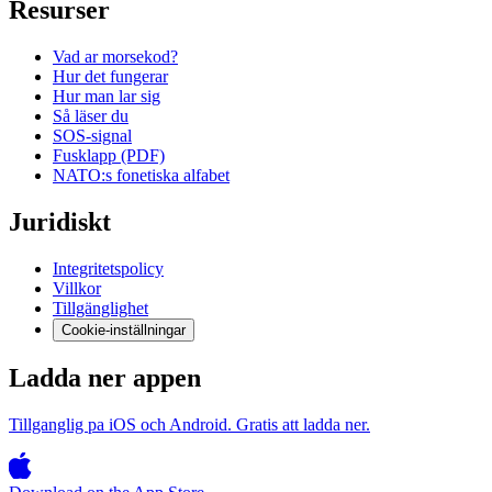
Resurser
Vad ar morsekod?
Hur det fungerar
Hur man lar sig
Så läser du
SOS-signal
Fusklapp (PDF)
NATO:s fonetiska alfabet
Juridiskt
Integritetspolicy
Villkor
Tillgänglighet
Cookie-inställningar
Ladda ner appen
Tillganglig pa iOS och Android. Gratis att ladda ner.