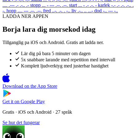
.... .--- .- .-.. .-
stopp
... - --- .--. .--.
start
... - .- .-. -
karlek
-.- .- .-. .-.. .
-.
hopp
.... --- .--. .--.
fred
..-. .-. . -..
liv
.-.. .. ...-
dod
-.. --- -..
LADDA NER APPEN
Borja lara dig morsekod idag
Tillganglig pa iOS och Android. Gratis att ladda ner.
Lär dig på bara 5 minuter om dagen
5x snabbare larande med repetition med intervall
Komplett ljudverktyg med justerbar hastighet
Download on the
App Store
Get it on
Google Play
Gratis · iOS och Android · 27 språk
Se hur det fungerar