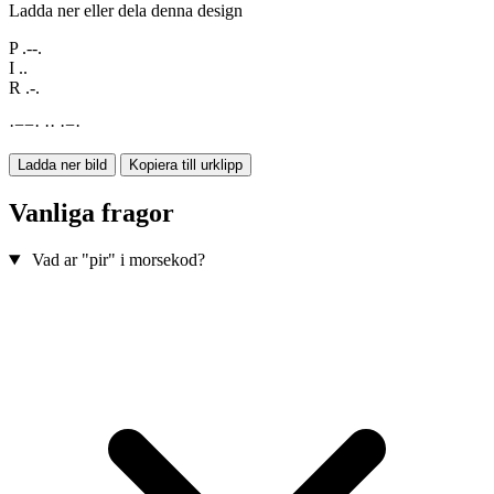
Ladda ner eller dela denna design
P
.--.
I
..
R
.-.
·
−
−
·
·
·
·
−
·
Ladda ner bild
Kopiera till urklipp
Vanliga fragor
Vad ar "pir" i morsekod?