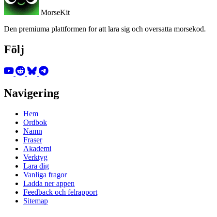
MorseKit
Den premiuma plattformen for att lara sig och oversatta morsekod.
Följ
Navigering
Hem
Ordbok
Namn
Fraser
Akademi
Verktyg
Lara dig
Vanliga fragor
Ladda ner appen
Feedback och felrapport
Sitemap