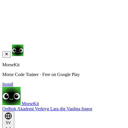
MorseKit
Morse Code Trainer · Free on Google Play
Install
MorseKit
Ordbok
Akademi
Verktyg
Lara dig
Vanliga fragor
SV