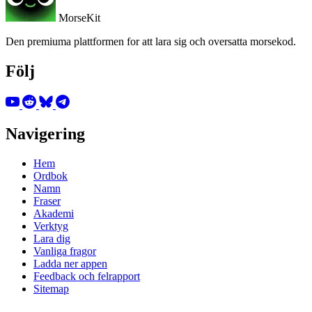
MorseKit
Den premiuma plattformen for att lara sig och oversatta morsekod.
Följ
Navigering
Hem
Ordbok
Namn
Fraser
Akademi
Verktyg
Lara dig
Vanliga fragor
Ladda ner appen
Feedback och felrapport
Sitemap