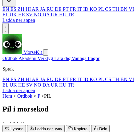
EN
ES
ZH
HI
AR
JA
RU
DE
PT
FR
IT
ID
KO
PL
CS
TH
BN
VI
EL
UK
HE
SV
NO
DA
UR
HU
TR
Ladda ner appen
MorseKit
Ordbok
Akademi
Verktyg
Lara dig
Vanliga fragor
Sprak
EN
ES
ZH
HI
AR
JA
RU
DE
PT
FR
IT
ID
KO
PL
CS
TH
BN
VI
EL
UK
HE
SV
NO
DA
UR
HU
TR
Ladda ner appen
Hem
>
Ordbok
>
P
>
PIL
Pil
i morsekod
·
−
−
·
·
·
·
−
·
·
Lyssna
Ladda ner .wav
Kopiera
Dela