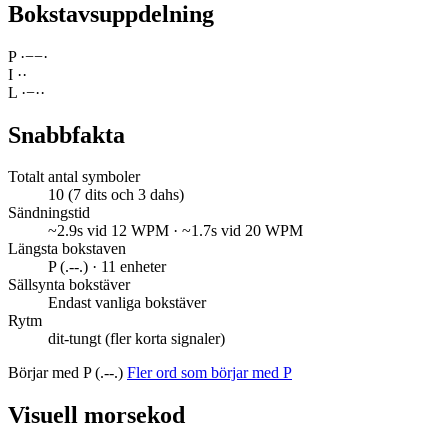
Bokstavsuppdelning
P
·
−
−
·
I
·
·
L
·
−
·
·
Snabbfakta
Totalt antal symboler
10 (7 dits och 3 dahs)
Sändningstid
~2.9s vid 12 WPM · ~1.7s vid 20 WPM
Längsta bokstaven
P (.--.) · 11 enheter
Sällsynta bokstäver
Endast vanliga bokstäver
Rytm
dit-tungt (fler korta signaler)
Börjar med P (.--.)
Fler ord som börjar med P
Visuell morsekod