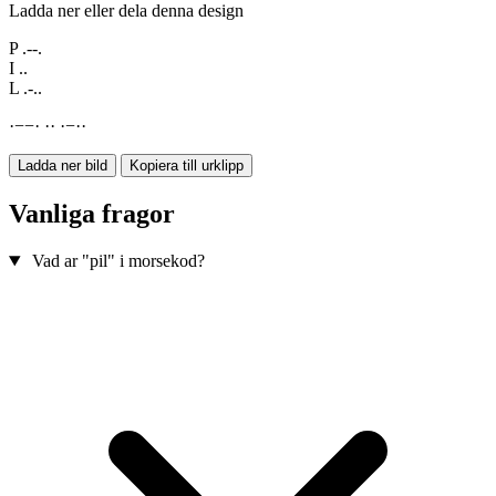
Ladda ner eller dela denna design
P
.--.
I
..
L
.-..
·
−
−
·
·
·
·
−
·
·
Ladda ner bild
Kopiera till urklipp
Vanliga fragor
Vad ar "pil" i morsekod?