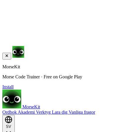
MorseKit
Morse Code Trainer · Free on Google Play
Install
MorseKit
Ordbok
Akademi
Verktyg
Lara dig
Vanliga fragor
SV