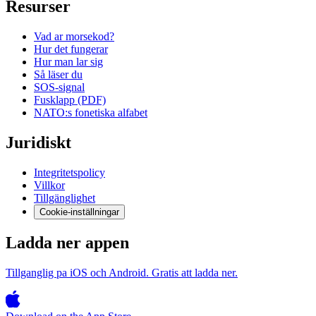
Resurser
Vad ar morsekod?
Hur det fungerar
Hur man lar sig
Så läser du
SOS-signal
Fusklapp (PDF)
NATO:s fonetiska alfabet
Juridiskt
Integritetspolicy
Villkor
Tillgänglighet
Cookie-inställningar
Ladda ner appen
Tillganglig pa iOS och Android. Gratis att ladda ner.