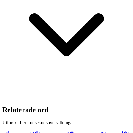
Relaterade ord
Utforska fler morsekodsoversattningar
tack
- .- -.-. -.-
snalla
... -. .- .-.. .-..
vatten
...- .- - - . -.
mat
-- .- -
hjalp