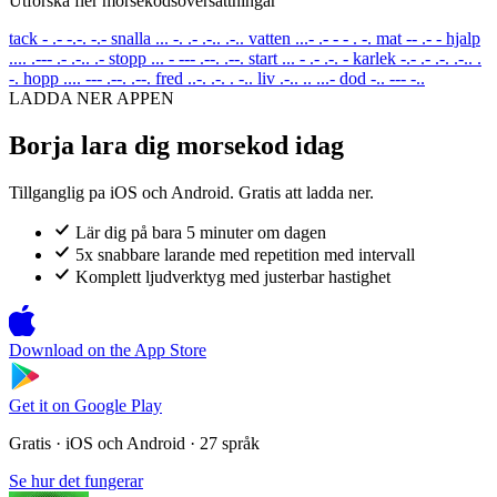
Utforska fler morsekodsoversattningar
tack
- .- -.-. -.-
snalla
... -. .- .-.. .-..
vatten
...- .- - - . -.
mat
-- .- -
hjalp
.... .--- .- .-.. .-
stopp
... - --- .--. .--.
start
... - .- .-. -
karlek
-.- .- .-. .-.. .
-.
hopp
.... --- .--. .--.
fred
..-. .-. . -..
liv
.-.. .. ...-
dod
-.. --- -..
LADDA NER APPEN
Borja lara dig morsekod idag
Tillganglig pa iOS och Android. Gratis att ladda ner.
Lär dig på bara 5 minuter om dagen
5x snabbare larande med repetition med intervall
Komplett ljudverktyg med justerbar hastighet
Download on the
App Store
Get it on
Google Play
Gratis · iOS och Android · 27 språk
Se hur det fungerar