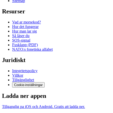
Sitemap
Resurser
Vad ar morsekod?
Hur det fungerar
Hur man lar sig
Så läser du
SOS-signal
Fusklapp (PDF)
NATO:s fonetiska alfabet
Juridiskt
Integritetspolicy
Villkor
Tillgänglighet
Cookie-inställningar
Ladda ner appen
Tillganglig pa iOS och Android. Gratis att ladda ner.