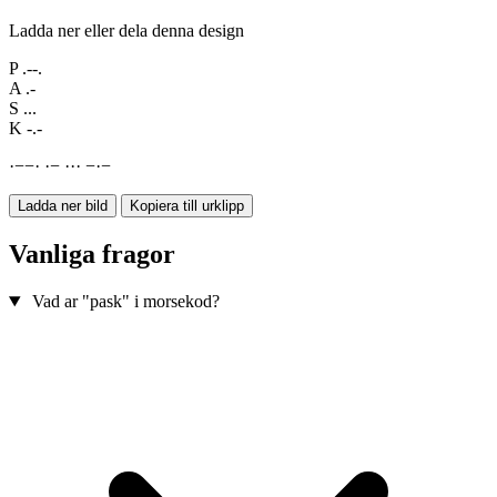
Ladda ner eller dela denna design
P
.--.
A
.-
S
...
K
-.-
·
−
−
·
·
−
·
·
·
−
·
−
Ladda ner bild
Kopiera till urklipp
Vanliga fragor
Vad ar "pask" i morsekod?