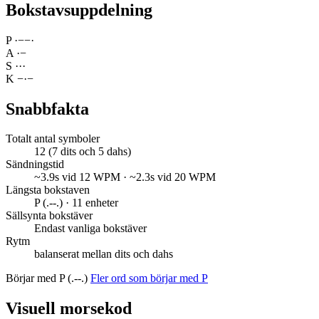
Bokstavsuppdelning
P
·
−
−
·
A
·
−
S
·
·
·
K
−
·
−
Snabbfakta
Totalt antal symboler
12 (7 dits och 5 dahs)
Sändningstid
~3.9s vid 12 WPM · ~2.3s vid 20 WPM
Längsta bokstaven
P (.--.) · 11 enheter
Sällsynta bokstäver
Endast vanliga bokstäver
Rytm
balanserat mellan dits och dahs
Börjar med P (.--.)
Fler ord som börjar med P
Visuell morsekod