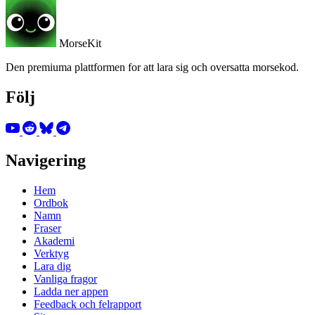
MorseKit
Den premiuma plattformen for att lara sig och oversatta morsekod.
Följ
Navigering
Hem
Ordbok
Namn
Fraser
Akademi
Verktyg
Lara dig
Vanliga fragor
Ladda ner appen
Feedback och felrapport