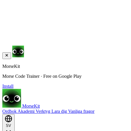
MorseKit
Morse Code Trainer · Free on Google Play
Install
MorseKit
Ordbok
Akademi
Verktyg
Lara dig
Vanliga fragor
SV