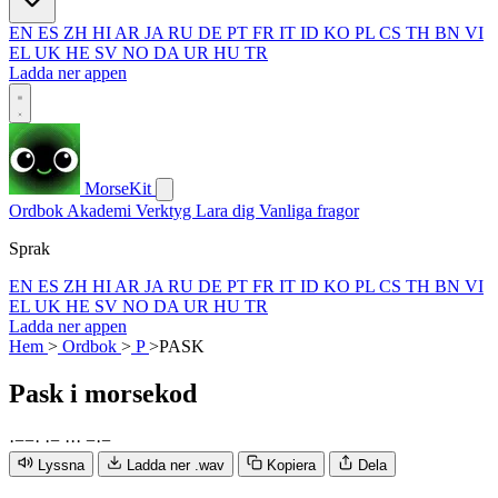
EN
ES
ZH
HI
AR
JA
RU
DE
PT
FR
IT
ID
KO
PL
CS
TH
BN
VI
EL
UK
HE
SV
NO
DA
UR
HU
TR
Ladda ner appen
MorseKit
Ordbok
Akademi
Verktyg
Lara dig
Vanliga fragor
Sprak
EN
ES
ZH
HI
AR
JA
RU
DE
PT
FR
IT
ID
KO
PL
CS
TH
BN
VI
EL
UK
HE
SV
NO
DA
UR
HU
TR
Ladda ner appen
Hem
>
Ordbok
>
P
>
PASK
Pask
i morsekod
·
−
−
·
·
−
·
·
·
−
·
−
Lyssna
Ladda ner .wav
Kopiera
Dela