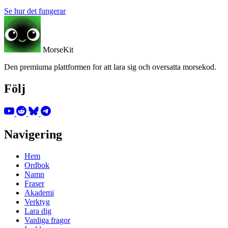
Se hur det fungerar
MorseKit
Den premiuma plattformen for att lara sig och oversatta morsekod.
Följ
Navigering
Hem
Ordbok
Namn
Fraser
Akademi
Verktyg
Lara dig
Vanliga fragor