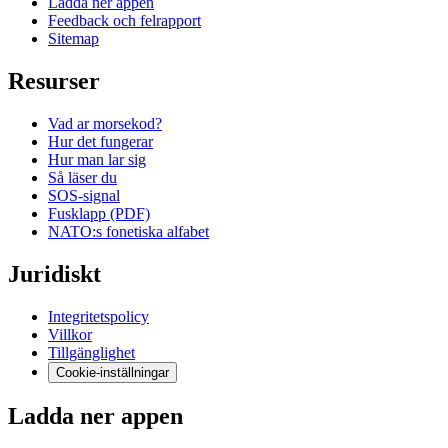
Ladda ner appen
Feedback och felrapport
Sitemap
Resurser
Vad ar morsekod?
Hur det fungerar
Hur man lar sig
Så läser du
SOS-signal
Fusklapp (PDF)
NATO:s fonetiska alfabet
Juridiskt
Integritetspolicy
Villkor
Tillgänglighet
Cookie-inställningar
Ladda ner appen