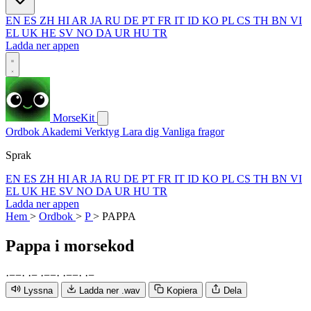
EN
ES
ZH
HI
AR
JA
RU
DE
PT
FR
IT
ID
KO
PL
CS
TH
BN
VI
EL
UK
HE
SV
NO
DA
UR
HU
TR
Ladda ner appen
MorseKit
Ordbok
Akademi
Verktyg
Lara dig
Vanliga fragor
Sprak
EN
ES
ZH
HI
AR
JA
RU
DE
PT
FR
IT
ID
KO
PL
CS
TH
BN
VI
EL
UK
HE
SV
NO
DA
UR
HU
TR
Ladda ner appen
Hem
>
Ordbok
>
P
>
PAPPA
Pappa
i morsekod
·
−
−
·
·
−
·
−
−
·
·
−
−
·
·
−
Lyssna
Ladda ner .wav
Kopiera
Dela