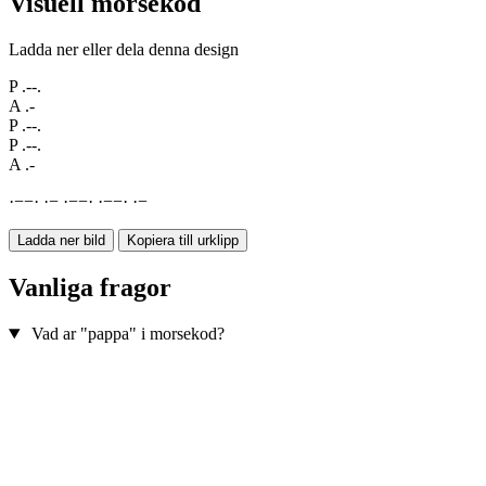
Visuell morsekod
Ladda ner eller dela denna design
P
.--.
A
.-
P
.--.
P
.--.
A
.-
·
−
−
·
·
−
·
−
−
·
·
−
−
·
·
−
Ladda ner bild
Kopiera till urklipp
Vanliga fragor
Vad ar "pappa" i morsekod?