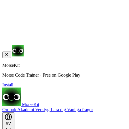
MorseKit
Morse Code Trainer · Free on Google Play
Install
MorseKit
Ordbok
Akademi
Verktyg
Lara dig
Vanliga fragor
SV