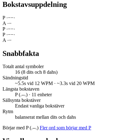
Bokstavsuppdelning
P
·
−
−
·
A
·
−
P
·
−
−
·
P
·
−
−
·
A
·
−
Snabbfakta
Totalt antal symboler
16 (8 dits och 8 dahs)
Sändningstid
~5.5s vid 12 WPM · ~3.3s vid 20 WPM
Längsta bokstaven
P (.--.) · 11 enheter
Sällsynta bokstäver
Endast vanliga bokstäver
Rytm
balanserat mellan dits och dahs
Börjar med P (.--.)
Fler ord som börjar med P