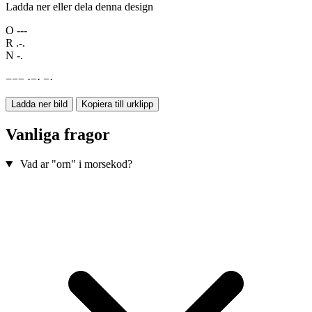
Ladda ner eller dela denna design
O
---
R
.-.
N
-.
−
−
−
·
−
·
−
·
Ladda ner bild
Kopiera till urklipp
Vanliga fragor
Vad ar "orn" i morsekod?