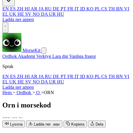
EN
ES
ZH
HI
AR
JA
RU
DE
PT
FR
IT
ID
KO
PL
CS
TH
BN
VI
EL
UK
HE
SV
NO
DA
UR
HU
Ladda ner appen
MorseKit
Ordbok
Akademi
Verktyg
Lara dig
Vanliga fragor
Sprak
EN
ES
ZH
HI
AR
JA
RU
DE
PT
FR
IT
ID
KO
PL
CS
TH
BN
VI
EL
UK
HE
SV
NO
DA
UR
HU
Ladda ner appen
Hem
>
Ordbok
>
O
>
ORN
Orn
i morsekod
−
−
−
·
−
·
−
·
Lyssna
Ladda ner .wav
Kopiera
Dela