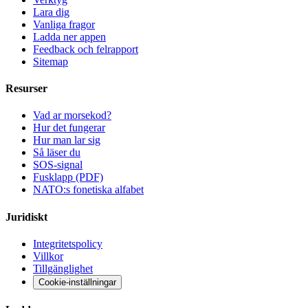
Lara dig
Vanliga fragor
Ladda ner appen
Feedback och felrapport
Sitemap
Resurser
Vad ar morsekod?
Hur det fungerar
Hur man lar sig
Så läser du
SOS-signal
Fusklapp (PDF)
NATO:s fonetiska alfabet
Juridiskt
Integritetspolicy
Villkor
Tillgänglighet
Cookie-inställningar