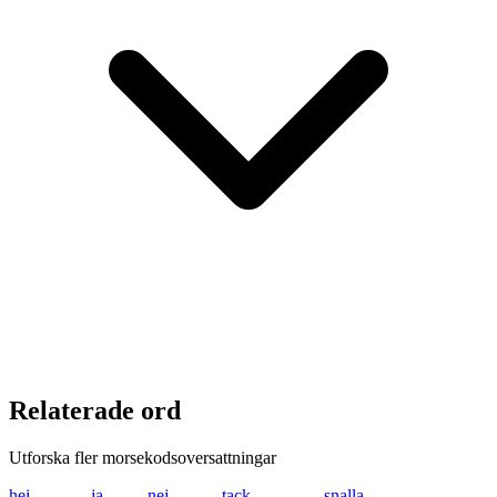
Relaterade ord
Utforska fler morsekodsoversattningar
hej
.... . .---
ja
.--- .-
nej
-. . .---
tack
- .- -.-. -.-
snalla
... -. .- .-.. .-..