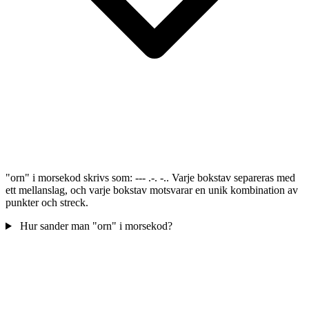
"orn" i morsekod skrivs som: --- .-. -.. Varje bokstav separeras med
ett mellanslag, och varje bokstav motsvarar en unik kombination av
punkter och streck.
Hur sander man "orn" i morsekod?