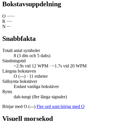
Bokstavsuppdelning
O
−
−
−
R
·
−
·
N
−
·
Snabbfakta
Totalt antal symboler
8 (3 dits och 5 dahs)
Sändningstid
~2.9s vid 12 WPM · ~1.7s vid 20 WPM
Längsta bokstaven
O (---) · 11 enheter
Sällsynta bokstäver
Endast vanliga bokstäver
Rytm
dah-tungt (fler långa signaler)
Börjar med O (---)
Fler ord som börjar med O
Visuell morsekod