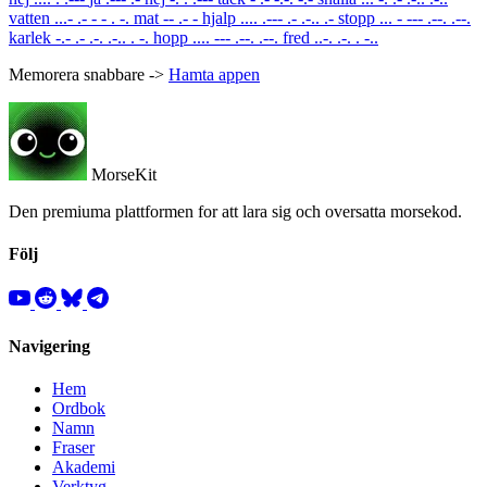
vatten
...- .- - - . -.
mat
-- .- -
hjalp
.... .--- .- .-.. .-
stopp
... - --- .--. .--.
karlek
-.- .- .-. .-.. . -.
hopp
.... --- .--. .--.
fred
..-. .-. . -..
Memorera snabbare ->
Hamta appen
MorseKit
Den premiuma plattformen for att lara sig och oversatta morsekod.
Följ
Navigering
Hem
Ordbok
Namn
Fraser
Akademi
Verktyg