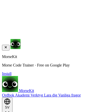
MorseKit
Morse Code Trainer · Free on Google Play
Install
MorseKit
Ordbok
Akademi
Verktyg
Lara dig
Vanliga fragor
SV