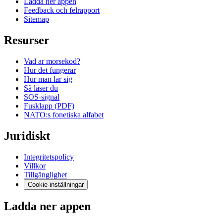
Ladda ner appen
Feedback och felrapport
Sitemap
Resurser
Vad ar morsekod?
Hur det fungerar
Hur man lar sig
Så läser du
SOS-signal
Fusklapp (PDF)
NATO:s fonetiska alfabet
Juridiskt
Integritetspolicy
Villkor
Tillgänglighet
Cookie-inställningar
Ladda ner appen