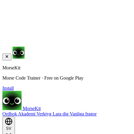
MorseKit
Morse Code Trainer · Free on Google Play
Install
MorseKit
Ordbok
Akademi
Verktyg
Lara dig
Vanliga fragor
SV