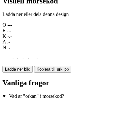
Visuell morsekod
Ladda ner eller dela denna design
O
---
R
.-.
K
-.-
A
.-
N
-.
−
−
−
·
−
·
−
·
−
·
−
−
·
Ladda ner bild
Kopiera till urklipp
Vanliga fragor
Vad ar "orkan" i morsekod?