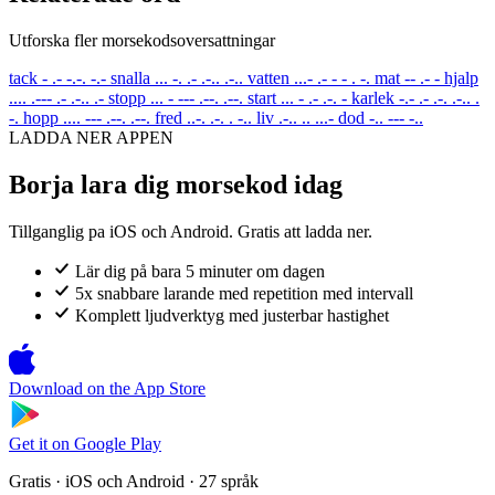
Utforska fler morsekodsoversattningar
tack
- .- -.-. -.-
snalla
... -. .- .-.. .-..
vatten
...- .- - - . -.
mat
-- .- -
hjalp
.... .--- .- .-.. .-
stopp
... - --- .--. .--.
start
... - .- .-. -
karlek
-.- .- .-. .-.. .
-.
hopp
.... --- .--. .--.
fred
..-. .-. . -..
liv
.-.. .. ...-
dod
-.. --- -..
LADDA NER APPEN
Borja lara dig morsekod idag
Tillganglig pa iOS och Android. Gratis att ladda ner.
Lär dig på bara 5 minuter om dagen
5x snabbare larande med repetition med intervall
Komplett ljudverktyg med justerbar hastighet
Download on the
App Store
Get it on
Google Play
Gratis · iOS och Android · 27 språk