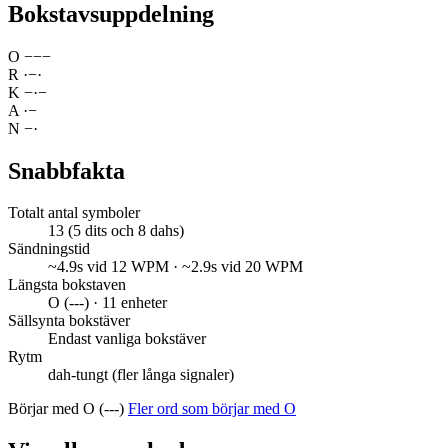
Bokstavsuppdelning
O
−
−
−
R
·
−
·
K
−
·
−
A
·
−
N
−
·
Snabbfakta
Totalt antal symboler
13 (5 dits och 8 dahs)
Sändningstid
~4.9s vid 12 WPM · ~2.9s vid 20 WPM
Längsta bokstaven
O (---) · 11 enheter
Sällsynta bokstäver
Endast vanliga bokstäver
Rytm
dah-tungt (fler långa signaler)
Börjar med O (---)
Fler ord som börjar med O