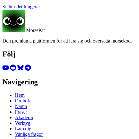
Se hur det fungerar
MorseKit
Den premiuma plattformen for att lara sig och oversatta morsekod.
Följ
Navigering
Hem
Ordbok
Namn
Fraser
Akademi
Verktyg
Lara dig
Vanliga fragor