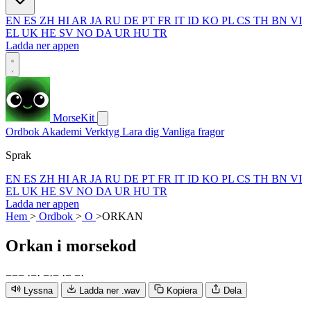
EN
ES
ZH
HI
AR
JA
RU
DE
PT
FR
IT
ID
KO
PL
CS
TH
BN
VI
EL
UK
HE
SV
NO
DA
UR
HU
TR
Ladda ner appen
MorseKit
Ordbok
Akademi
Verktyg
Lara dig
Vanliga fragor
Sprak
EN
ES
ZH
HI
AR
JA
RU
DE
PT
FR
IT
ID
KO
PL
CS
TH
BN
VI
EL
UK
HE
SV
NO
DA
UR
HU
TR
Ladda ner appen
Hem
>
Ordbok
>
O
>
ORKAN
Orkan
i morsekod
−
−
−
·
−
·
−
·
−
·
−
−
·
Lyssna
Ladda ner .wav
Kopiera
Dela