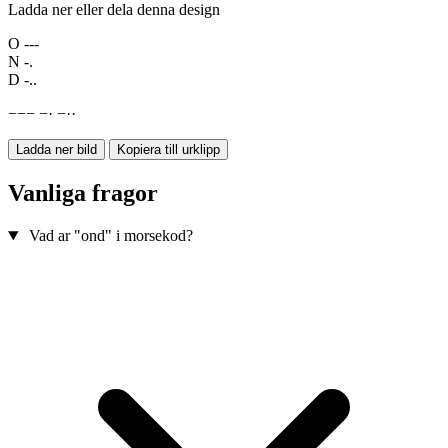
Ladda ner eller dela denna design
O
---
N
-.
D
-..
−
−
−
−
·
−
·
·
Ladda ner bild
Kopiera till urklipp
Vanliga fragor
Vad ar "ond" i morsekod?