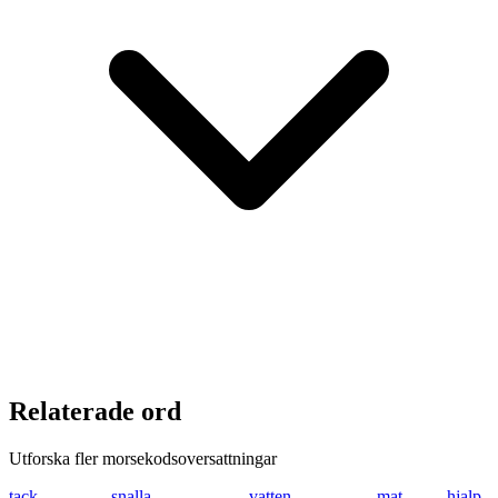
Relaterade ord
Utforska fler morsekodsoversattningar
tack
- .- -.-. -.-
snalla
... -. .- .-.. .-..
vatten
...- .- - - . -.
mat
-- .- -
hjalp