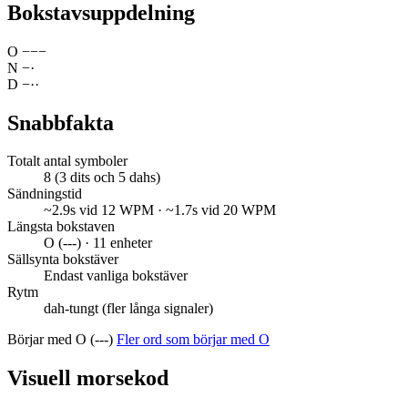
Bokstavsuppdelning
O
−
−
−
N
−
·
D
−
·
·
Snabbfakta
Totalt antal symboler
8 (3 dits och 5 dahs)
Sändningstid
~2.9s vid 12 WPM · ~1.7s vid 20 WPM
Längsta bokstaven
O (---) · 11 enheter
Sällsynta bokstäver
Endast vanliga bokstäver
Rytm
dah-tungt (fler långa signaler)
Börjar med O (---)
Fler ord som börjar med O
Visuell morsekod