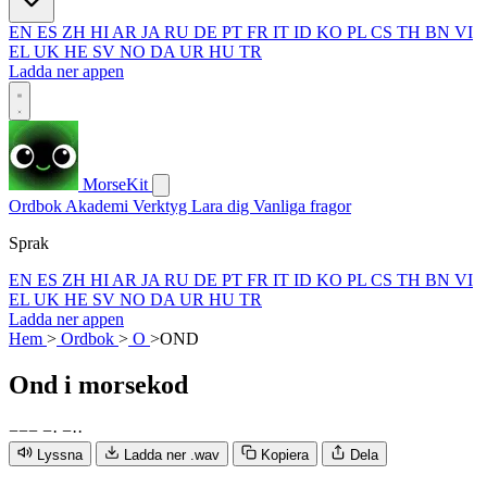
EN
ES
ZH
HI
AR
JA
RU
DE
PT
FR
IT
ID
KO
PL
CS
TH
BN
VI
EL
UK
HE
SV
NO
DA
UR
HU
TR
Ladda ner appen
MorseKit
Ordbok
Akademi
Verktyg
Lara dig
Vanliga fragor
Sprak
EN
ES
ZH
HI
AR
JA
RU
DE
PT
FR
IT
ID
KO
PL
CS
TH
BN
VI
EL
UK
HE
SV
NO
DA
UR
HU
TR
Ladda ner appen
Hem
>
Ordbok
>
O
>
OND
Ond
i morsekod
−
−
−
−
·
−
·
·
Lyssna
Ladda ner .wav
Kopiera
Dela