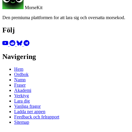
MorseKit
Den premiuma plattformen for att lara sig och oversatta morsekod.
Följ
Navigering
Hem
Ordbok
Namn
Fraser
Akademi
Verktyg
Lara dig
Vanliga fragor
Ladda ner appen
Feedback och felrapport
Sitemap