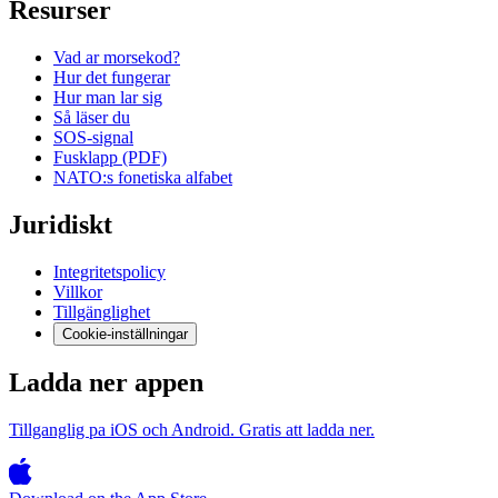
Resurser
Vad ar morsekod?
Hur det fungerar
Hur man lar sig
Så läser du
SOS-signal
Fusklapp (PDF)
NATO:s fonetiska alfabet
Juridiskt
Integritetspolicy
Villkor
Tillgänglighet
Cookie-inställningar
Ladda ner appen
Tillganglig pa iOS och Android. Gratis att ladda ner.