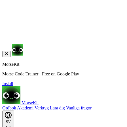
MorseKit
Morse Code Trainer · Free on Google Play
Install
MorseKit
Ordbok
Akademi
Verktyg
Lara dig
Vanliga fragor
SV