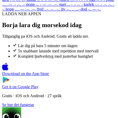
.... .--- .- .-.. .-
stopp
... - --- .--. .--.
start
... - .- .-. -
karlek
-.- .- .-. .-.. .
-.
hopp
.... --- .--. .--.
fred
..-. .-. . -..
liv
.-.. .. ...-
dod
-.. --- -..
LADDA NER APPEN
Borja lara dig morsekod idag
Tillganglig pa iOS och Android. Gratis att ladda ner.
Lär dig på bara 5 minuter om dagen
5x snabbare larande med repetition med intervall
Komplett ljudverktyg med justerbar hastighet
Download on the
App Store
Get it on
Google Play
Gratis · iOS och Android · 27 språk
Se hur det fungerar