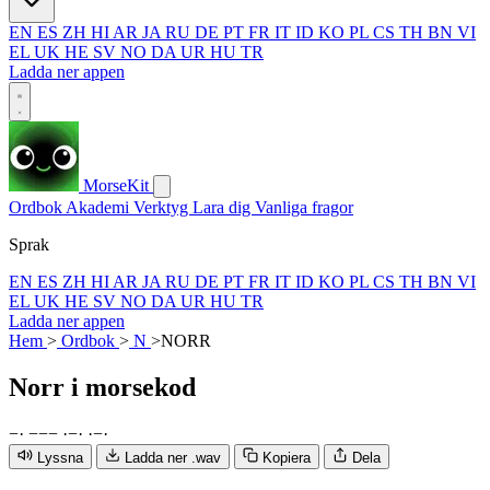
EN
ES
ZH
HI
AR
JA
RU
DE
PT
FR
IT
ID
KO
PL
CS
TH
BN
VI
EL
UK
HE
SV
NO
DA
UR
HU
TR
Ladda ner appen
MorseKit
Ordbok
Akademi
Verktyg
Lara dig
Vanliga fragor
Sprak
EN
ES
ZH
HI
AR
JA
RU
DE
PT
FR
IT
ID
KO
PL
CS
TH
BN
VI
EL
UK
HE
SV
NO
DA
UR
HU
TR
Ladda ner appen
Hem
>
Ordbok
>
N
>
NORR
Norr
i morsekod
−
·
−
−
−
·
−
·
·
−
·
Lyssna
Ladda ner .wav
Kopiera
Dela