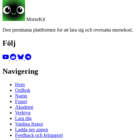
MorseKit
Den premiuma plattformen for att lara sig och oversatta morsekod.
Följ
Navigering
Hem
Ordbok
Namn
Fraser
Akademi
Verktyg
Lara dig
Vanliga fragor
Ladda ner appen
Feedback och felrapport