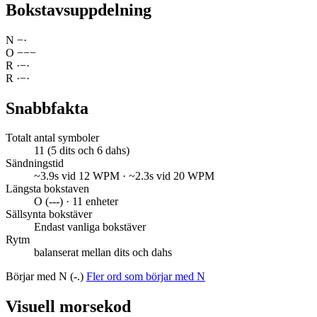
Bokstavsuppdelning
N
−
·
O
−
−
−
R
·
−
·
R
·
−
·
Snabbfakta
Totalt antal symboler
11 (5 dits och 6 dahs)
Sändningstid
~3.9s vid 12 WPM · ~2.3s vid 20 WPM
Längsta bokstaven
O (---) · 11 enheter
Sällsynta bokstäver
Endast vanliga bokstäver
Rytm
balanserat mellan dits och dahs
Börjar med N (-.)
Fler ord som börjar med N
Visuell morsekod