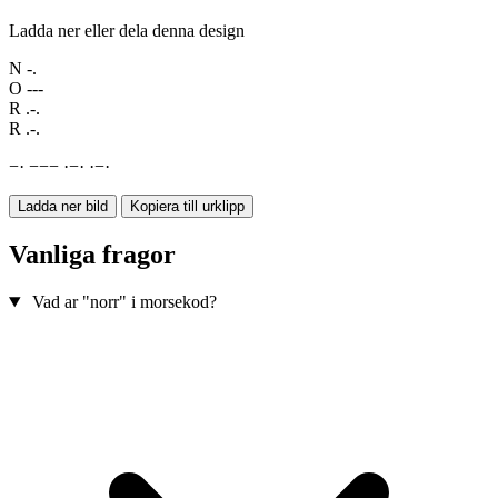
Ladda ner eller dela denna design
N
-.
O
---
R
.-.
R
.-.
−
·
−
−
−
·
−
·
·
−
·
Ladda ner bild
Kopiera till urklipp
Vanliga fragor
Vad ar "norr" i morsekod?