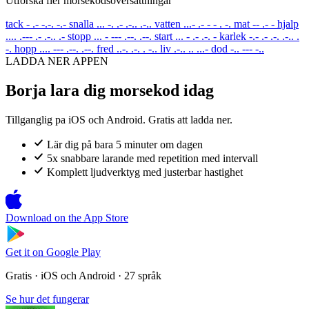
Utforska fler morsekodsoversattningar
tack
- .- -.-. -.-
snalla
... -. .- .-.. .-..
vatten
...- .- - - . -.
mat
-- .- -
hjalp
.... .--- .- .-.. .-
stopp
... - --- .--. .--.
start
... - .- .-. -
karlek
-.- .- .-. .-.. .
-.
hopp
.... --- .--. .--.
fred
..-. .-. . -..
liv
.-.. .. ...-
dod
-.. --- -..
LADDA NER APPEN
Borja lara dig morsekod idag
Tillganglig pa iOS och Android. Gratis att ladda ner.
Lär dig på bara 5 minuter om dagen
5x snabbare larande med repetition med intervall
Komplett ljudverktyg med justerbar hastighet
Download on the
App Store
Get it on
Google Play
Gratis · iOS och Android · 27 språk
Se hur det fungerar