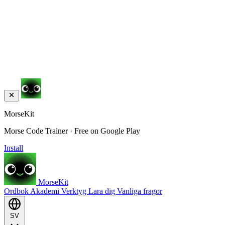
MorseKit
Morse Code Trainer · Free on Google Play
Install
MorseKit
Ordbok
Akademi
Verktyg
Lara dig
Vanliga fragor
SV