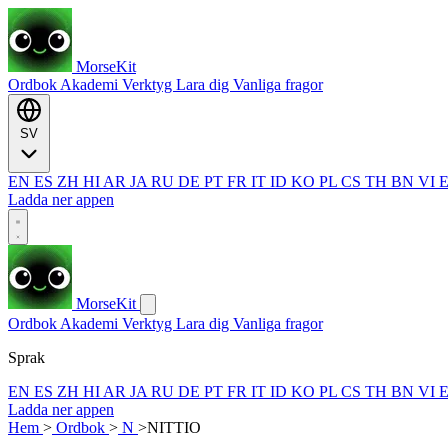
MorseKit
Ordbok
Akademi
Verktyg
Lara dig
Vanliga fragor
SV
EN
ES
ZH
HI
AR
JA
RU
DE
PT
FR
IT
ID
KO
PL
CS
TH
BN
VI
Ladda ner appen
MorseKit
Ordbok
Akademi
Verktyg
Lara dig
Vanliga fragor
Sprak
EN
ES
ZH
HI
AR
JA
RU
DE
PT
FR
IT
ID
KO
PL
CS
TH
BN
VI
Ladda ner appen
Hem
>
Ordbok
>
N
>
NITTIO