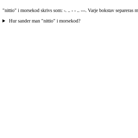
"nittio" i morsekod skrivs som: -. .. - - .. ---. Varje bokstav separer
Hur sander man "nittio" i morsekod?