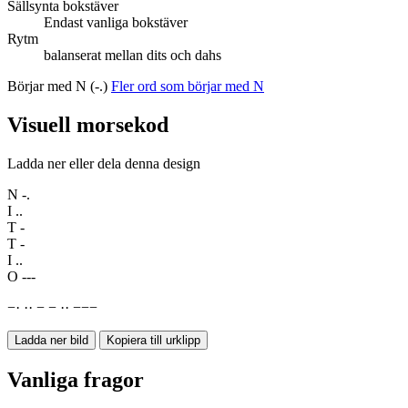
Sällsynta bokstäver
Endast vanliga bokstäver
Rytm
balanserat mellan dits och dahs
Börjar med N (-.)
Fler ord som börjar med N
Visuell morsekod
Ladda ner eller dela denna design
N
-.
I
..
T
-
T
-
I
..
O
---
−
·
·
·
−
−
·
·
−
−
−
Ladda ner bild
Kopiera till urklipp
Vanliga fragor