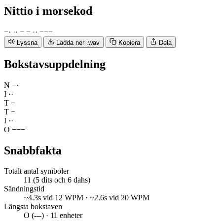
Nittio
i morsekod
−
·
·
·
−
−
·
·
−
−
−
Lyssna
Ladda ner .wav
Kopiera
Dela
Bokstavsuppdelning
N
−
·
I
·
·
T
−
T
−
I
·
·
O
−
−
−
Snabbfakta
Totalt antal symboler
11 (5 dits och 6 dahs)
Sändningstid
~4.3s vid 12 WPM · ~2.6s vid 20 WPM
Längsta bokstaven
O (---) · 11 enheter