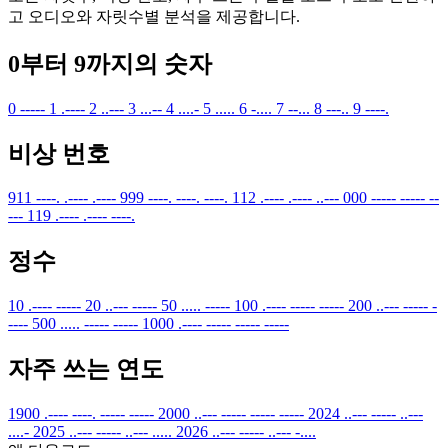
고 오디오와 자릿수별 분석을 제공합니다.
0부터 9까지의 숫자
0
-----
1
.----
2
..---
3
...--
4
....-
5
.....
6
-....
7
--...
8
---..
9
----.
비상 번호
911
----. .---- .----
999
----. ----. ----.
112
.---- .---- ..---
000
----- ----- --
---
119
.---- .---- ----.
정수
10
.---- -----
20
..--- -----
50
..... -----
100
.---- ----- -----
200
..--- ----- -
----
500
..... ----- -----
1000
.---- ----- ----- -----
자주 쓰는 연도
1900
.---- ----. ----- -----
2000
..--- ----- ----- -----
2024
..--- ----- ..---
....-
2025
..--- ----- ..--- .....
2026
..--- ----- ..--- -....