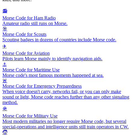
📻
Morse Code for Ham Radio
Amateur radio still runs on Morse.
🎯
Morse Code for Scouts
Scouting badges in dozens of countries include Morse code.
✈️
Morse Code for Aviation
Pilots learn Morse mainly to identify navigation aids.
⚓
Morse Code for Maritime Use
Morse code's most famous moments happened at sea.
🚨
Morse Code for Emergency Preparedness
When voice doesn't carry, networks fail, or you can only make
sound or light, Morse code reaches further than any other signaling
method.
🪖
Morse Code for Military Use
Most modern militaries no longer require Morse code, but several
special-operations and intelligence units still train operators in CW.
🧒