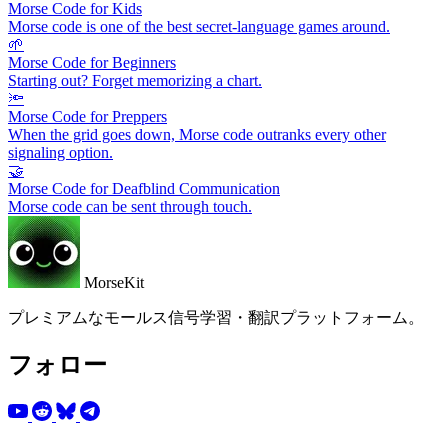
Morse Code for Kids
Morse code is one of the best secret-language games around.
🌱
Morse Code for Beginners
Starting out? Forget memorizing a chart.
🔦
Morse Code for Preppers
When the grid goes down, Morse code outranks every other
signaling option.
🤝
Morse Code for Deafblind Communication
Morse code can be sent through touch.
MorseKit
プレミアムなモールス信号学習・翻訳プラットフォーム。
フォロー