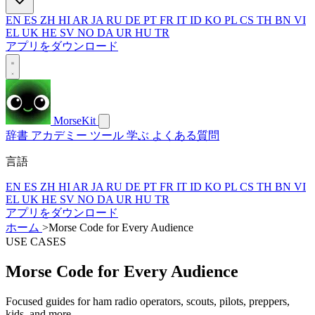
EN
ES
ZH
HI
AR
JA
RU
DE
PT
FR
IT
ID
KO
PL
CS
TH
BN
VI
EL
UK
HE
SV
NO
DA
UR
HU
TR
アプリをダウンロード
MorseKit
辞書
アカデミー
ツール
学ぶ
よくある質問
言語
EN
ES
ZH
HI
AR
JA
RU
DE
PT
FR
IT
ID
KO
PL
CS
TH
BN
VI
EL
UK
HE
SV
NO
DA
UR
HU
TR
アプリをダウンロード
ホーム
>
Morse Code for Every Audience
USE CASES
Morse Code for Every Audience
Focused guides for ham radio operators, scouts, pilots, preppers,
kids, and more.