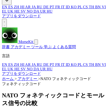
EN
ES
ZH
HI
AR
JA
RU
DE
PT
FR
IT
ID
KO
PL
CS
TH
BN
VI
EL
UK
HE
SV
NO
DA
UR
HU
アプリをダウンロード
MorseKit
辞書
アカデミー
ツール
学ぶ
よくある質問
言語
EN
ES
ZH
HI
AR
JA
RU
DE
PT
FR
IT
ID
KO
PL
CS
TH
BN
VI
EL
UK
HE
SV
NO
DA
UR
HU
アプリをダウンロード
ホーム
>
アカデミー
>
NATO フォネティックコード
フォネティックコード
NATO フォネティックコードとモール
ス信号の比較