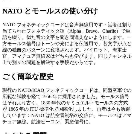
NATO とモールスの使い分け
NATO フォネティックコードは音声無線用です：話者は割り
当てられたフォネティック語（Alpha、Bravo、Charlie）で単
語を綴り、似た音の文字を聞き間違えないようにします。一
方モールス信号はトーンや光による伝送用で、各文字が点と
線の独自のパターンに変換されます。パイロット、海軍士
官、アマチュア無線家はどちらも学びます。同じチャンネル
上で別々の問題を解決する手段だからです。
ごく簡単な歴史
現行の NATO/ICAO フォネティックコードは、同盟空軍での
広範な試験を経て 1956 年に採用されました。モールス信号
はそれより古く、1830 年代のサミュエル・モールスの方式
が 1865 年の ITU 標準化で国際化しました。両者は今も活躍
しています：NATO は航空管制塔の交信に、モールスはアマ
チュア無線、航法ビーコン、緊急信号に。