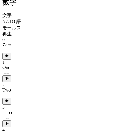
数字
文字
NATO 語
モールス
再生
0
Zero
-----
1
One
.----
2
Two
..---
3
Three
...--
4