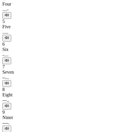
Four
....-
5
Five
.....
6
Six
-....
7
Seven
--...
8
Eight
---..
9
Niner
----.