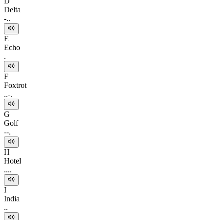
D
Delta
-..
E
Echo
.
F
Foxtrot
..-.
G
Golf
--.
H
Hotel
....
I
India
..