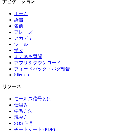
ナビゲーション
ホーム
辞書
名前
フレーズ
アカデミー
ツール
学ぶ
よくある質問
アプリをダウンロード
フィードバック・バグ報告
Sitemap
リソース
モールス信号とは
仕組み
学習方法
読み方
SOS 信号
チートシート (PDF)