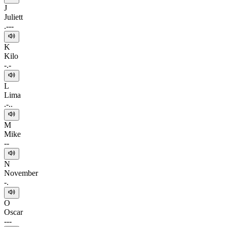
J
Juliett
.---
K
Kilo
-.-
L
Lima
.-..
M
Mike
--
N
November
-.
O
Oscar
---