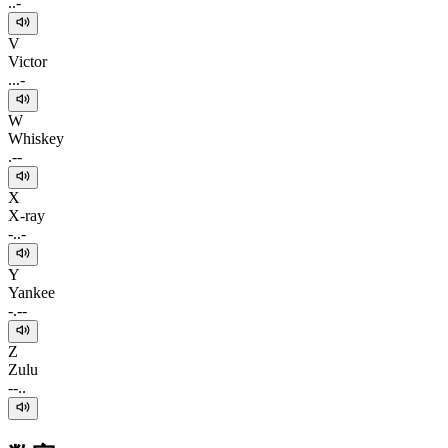
..-
V
Victor
...-
W
Whiskey
.--
X
X-ray
-..-
Y
Yankee
-.--
Z
Zulu
--..