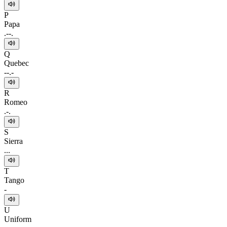
P
Papa
.--.
Q
Quebec
--.-
R
Romeo
.-.
S
Sierra
...
T
Tango
-
U
Uniform