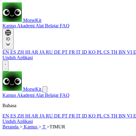
MorseKit
Kamus
Akademi
Alat
Belajar
FAQ
ID
EN
ES
ZH
HI
AR
JA
RU
DE
PT
FR
IT
ID
KO
PL
CS
TH
BN
VI
Unduh Aplikasi
MorseKit
Kamus
Akademi
Alat
Belajar
FAQ
Bahasa
EN
ES
ZH
HI
AR
JA
RU
DE
PT
FR
IT
ID
KO
PL
CS
TH
BN
VI
Unduh Aplikasi
Beranda
>
Kamus
>
T
>
TIMUR