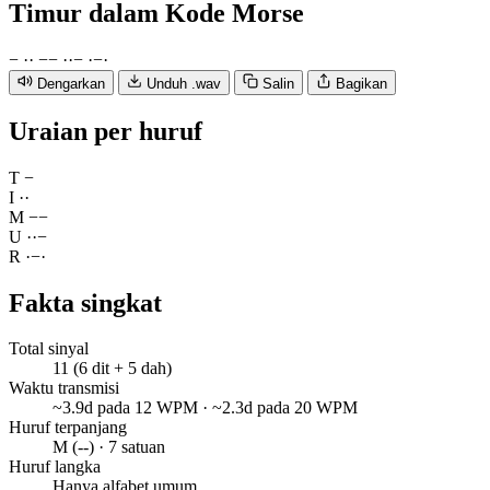
Timur
dalam Kode Morse
−
·
·
−
−
·
·
−
·
−
·
Dengarkan
Unduh .wav
Salin
Bagikan
Uraian per huruf
T
−
I
·
·
M
−
−
U
·
·
−
R
·
−
·
Fakta singkat
Total sinyal
11 (6 dit + 5 dah)
Waktu transmisi
~3.9d pada 12 WPM · ~2.3d pada 20 WPM
Huruf terpanjang
M (--) · 7 satuan
Huruf langka
Hanya alfabet umum