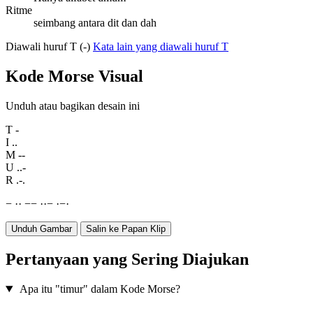
Ritme
seimbang antara dit dan dah
Diawali huruf T (-)
Kata lain yang diawali huruf T
Kode Morse Visual
Unduh atau bagikan desain ini
T
-
I
..
M
--
U
..-
R
.-.
−
·
·
−
−
·
·
−
·
−
·
Unduh Gambar
Salin ke Papan Klip
Pertanyaan yang Sering Diajukan
Apa itu "timur" dalam Kode Morse?